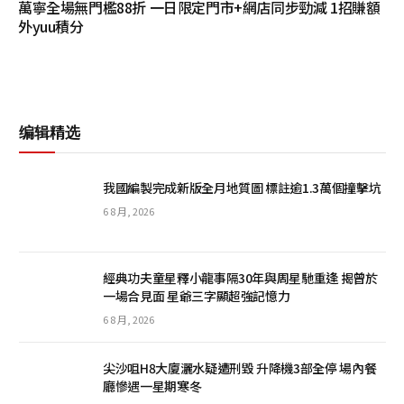
萬寧全場無門檻88折 一日限定門市+網店同步勁減 1招賺額
外yuu積分
编辑精选
我國編製完成新版全月地質圖 標註逾1.3萬個撞擊坑
6 8 月, 2026
經典功夫童星釋小龍事隔30年與周星馳重逢 揭曾於
一場合見面 星爺三字顯超強記憶力
6 8 月, 2026
尖沙咀H8大廈灑水疑遭刑毀 升降機3部全停 場內餐
廳慘遇一星期寒冬