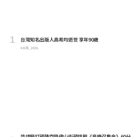
台灣知名出版人高希均逝世 享年90歲
6 8 月, 2026
許靖韻打頭陣空降佛山街頭挑戰《音樂召集令》60分