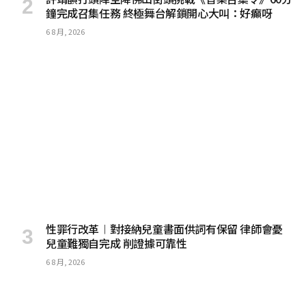
鐘完成召集任務 終極舞台解鎖開心大叫：好癲呀
6 8 月, 2026
性罪行改革︱對接納兒童書面供詞有保留 律師會憂
兒童難獨自完成 削證據可靠性
6 8 月, 2026