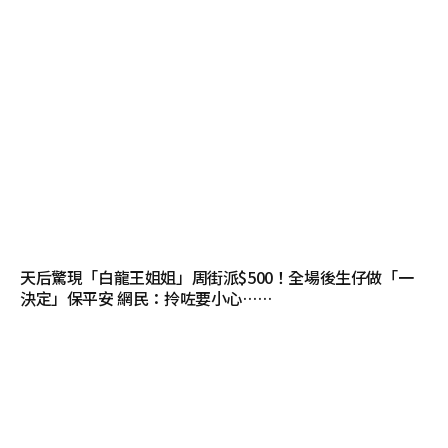
天后驚現「白龍王姐姐」周街派$500！全場後生仔做「一
決定」保平安 網民：拎咗要小心……