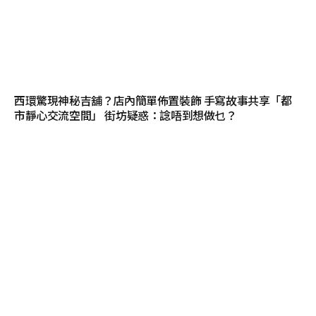
西環驚現神秘吉舖？店內簡單佈置裝飾 手寫故事共享「都
市靜心交流空間」 街坊疑惑：諗唔到想做乜？