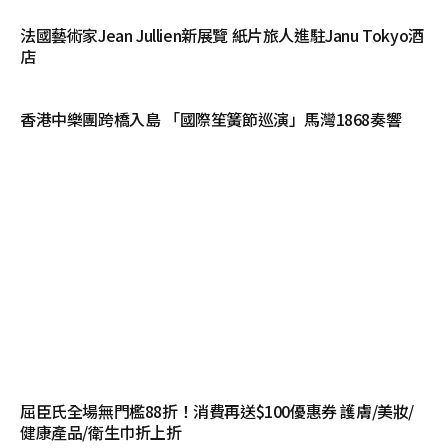
法國藝術家Jean Jullien新展覽 紙片旅人進駐Janu Tokyo酒
店
香港中樂團跨橋入島 「國際笙簧節巡演」馬灣1868奏響
屈臣氏全場無門檻88折！消費再送$100優惠券 護膚/美妝/
健康產品/衛生巾折上折