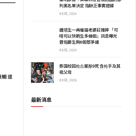
列黑名單決定 指缺乏事實證據
8 8 月, 2026
鍾培生一再催逼老婆莊雅婷 「可
唔可以快啲生多幾個」訊息曝光
曾指要生夠6個惹爭議
8 8 月, 2026
泰国校园枪击案酿9死 含枪手及其
祖父母
觸 還
8 8 月, 2026
最新消息