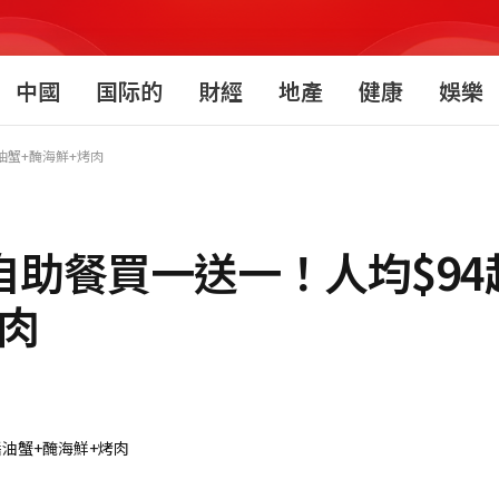
中國
国际的
財經
地產
健康
娛樂
醬油蟹+醃海鮮+烤肉
韓式自助餐買一送一！人均$94
肉