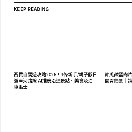
KEEP READING
西貢自駕遊攻略2026！3條新手/親子假日
節瓜鹹蛋肉片
遊車河路線 AI推薦沿途景點、美食及泊
開胃簡餐｜
車貼士