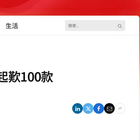
生活
起歎100款