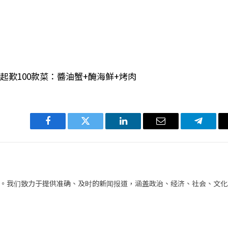
94起歎100款菜：醬油蟹+醃海鮮+烤肉
Facebook
Twitter
LinkedIn
电
Telegra
子
邮
件
。我们致力于提供准确、及时的新闻报道，涵盖政治、经济、社会、文化