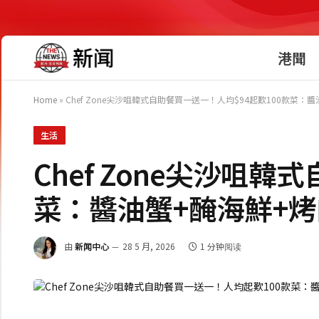
港聞
Home
»
Chef Zone尖沙咀韓式自助餐買一送一！人均$94起歎100款菜：
生活
Chef Zone尖沙咀
菜：醬油蟹+醃海鮮+烤
由
新闻中心
28 5 月, 2026
1 分钟阅读