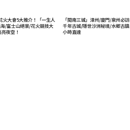
花火大會5大推介！「一生人
「閩南三城」漳州/廈門/泉州必
海/富士山絕景/花火競技大
千年古城/隱世沙洲秘境/水鄉古鎮
點亮夜空！
小時直達