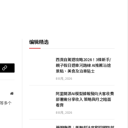
编辑精选
西貢自駕遊攻略2026！3條新手/
親子假日遊車河路線 AI推薦沿途
景點、美食及泊車貼士
m
复
8 8 月, 2026
制
链
阿里開源AI模型據報擬向大客收費
网
部署需分享收入 策略與月之暗面
站
接
等多个
看齊
8 8 月, 2026
藥明康德︱美聯邦法官駁回國防部