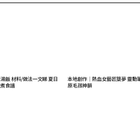
湯飯 材料/做法一文睇 夏日
本地創作｜熱血女藝匠築夢 靈動筆
識煮食譜
原毛孩神韻