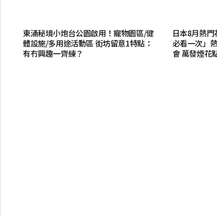
東涌秘境小炮台公園啟用！寵物園區/健
日本8月熱門
體設施/多用途活動區 街坊留意1特點：
必看一次」熱
有冇興趣一齊練？
會 萬發煙花