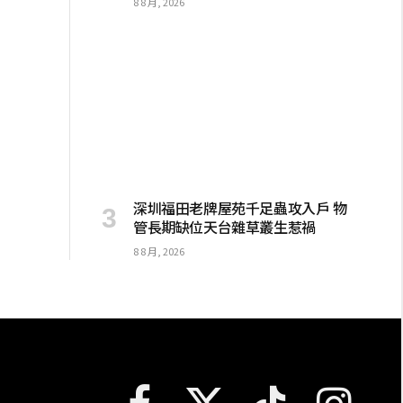
8 8 月, 2026
深圳福田老牌屋苑千足蟲攻入戶 物
管長期缺位天台雜草叢生惹禍
8 8 月, 2026