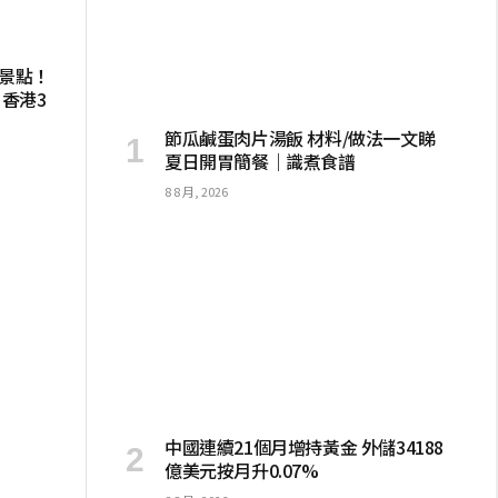
訪景點！
 香港3
節瓜鹹蛋肉片湯飯 材料/做法一文睇
夏日開胃簡餐｜識煮食譜
8 8 月, 2026
中國連續21個月增持黃金 外儲34188
億美元按月升0.07%