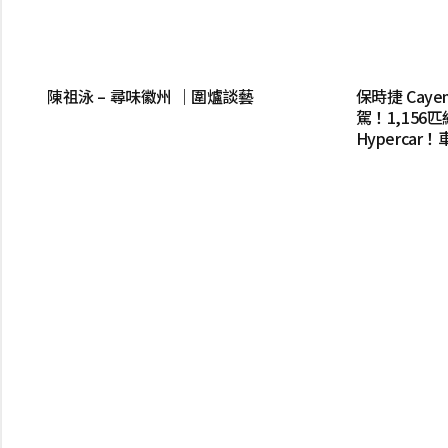
陳祖泳 – 尋味徽州 ｜圍爐談藝
保時捷 Cayenn
駕！1,156
Hyperca