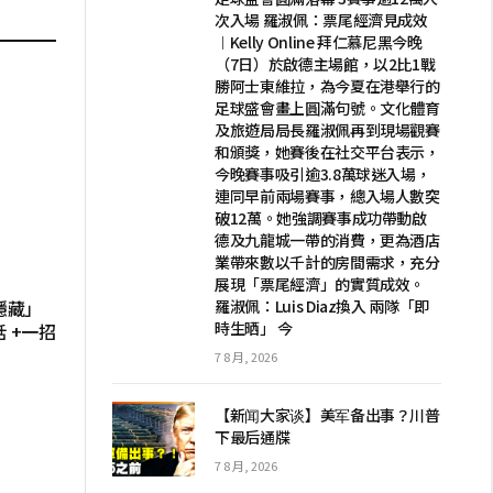
次入場 羅淑佩：票尾經濟見成效
︱Kelly Online 拜仁慕尼黑今晚
（7日）於啟德主場館，以2比1戰
勝阿士東維拉，為今夏在港舉行的
足球盛會畫上圓滿句號。文化體育
及旅遊局局長羅淑佩再到現場觀賽
和頒獎，她賽後在社交平台表示，
今晚賽事吸引逾3.8萬球迷入場，
連同早前兩場賽事，總入場人數突
破12萬。她強調賽事成功帶動啟
德及九龍城一帶的消費，更為酒店
業帶來數以千計的房間需求，充分
展現「票尾經濟」的實質成效。
隱藏」
羅淑佩：Luis Diaz換入 兩隊「即
時生晒」 今
 +一招
7 8 月, 2026
【新闻大家谈】美军备出事？川普
下最后通牒
7 8 月, 2026