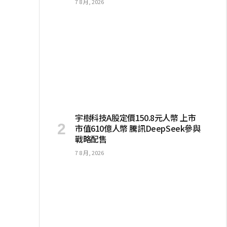
7 8 月, 2026
宇樹科技A股定價150.8元人幣 上市
市值610億人幣 騰訊DeepSeek參與
戰略配售
7 8 月, 2026