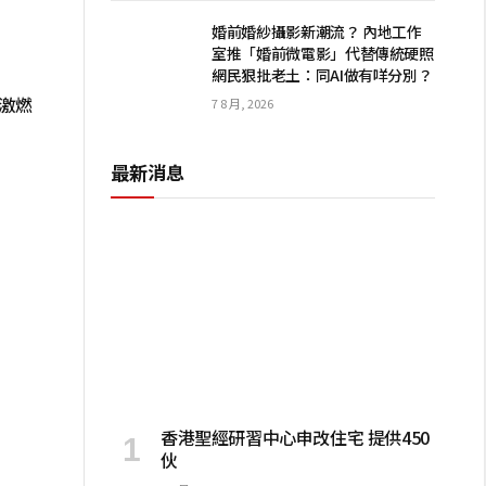
婚前婚紗攝影新潮流？ 內地工作
室推「婚前微電影」代替傳統硬照
網民狠批老土：同AI做有咩分別？
 激燃
7 8 月, 2026
最新消息
香港聖經研習中心申改住宅 提供450
伙