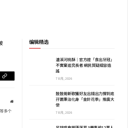
编辑精选
破
瀘溪河桃酥｜官方證「食出牙冠」
不實棄追究長者 網民質疑縱容造
謠
7 8 月, 2026
m
复
制
鼓鼓揭新歌獲好友出錢出力撐到底
链
孖蕭秉治化身「金針花季」推廣大
网
使
站
接
等多个
7 8 月, 2026
足球盛會圓滿落幕 3賽事逾12萬人