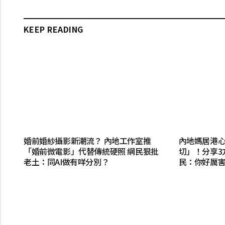
KEEP READING
婚前婚紗攝影新潮流？ 內地工作室推
內地媽居港
「婚前微電影」代替傳統硬照 網民狠批
切」！分享3
老土：同AI做有咩分別？
民：你好厲