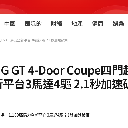
中國
国际的
財經
地產
健康
娛樂
場│1,169匹馬力全新平台3馬達4驅 2.1秒加速破百
G GT 4-Door Coupe
新平台3馬達4驅 2.1秒加速