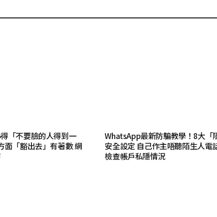
心得「不要臉的人得到一
WhatsApp最新防騙教學！8大「
方面「豁出去」有著數 網
安全設定 自己作主唔聽陌生人電話
害
檢查帳戶私隱情況