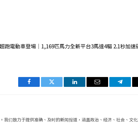
upe四門超跑電動車登場│1,169匹馬力全新平台3馬達4驅 2.1秒加速
Facebook
Twitter
LinkedIn
电
Telegra
子
邮
件
。我们致力于提供准确、及时的新闻报道，涵盖政治、经济、社会、文化