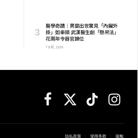
醫學奇蹟｜男嬰出世驚見「內臟外
掛」如拳頭 武漢醫生創「懸吊法」
花兩年令器官歸位
7 8 月, 2026
Facebook
X
TikTok
Instagram
(Twitter)
隐私政策
使用条款
接触