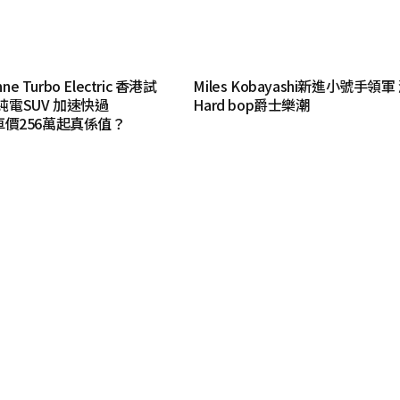
e Turbo Electric 香港試
Miles Kobayashi新進小號手領軍
匹純電SUV 加速快過
Hard bop爵士樂潮
r！車價256萬起真係值？