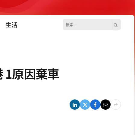
生活
港 1原因棄車