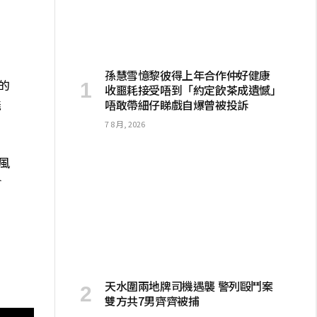
孫慧雪憶黎彼得上年合作仲好健康
的
收噩耗接受唔到「約定飲茶成遺憾」
能
唔敢帶細仔睇戲自爆曾被投訴
7 8 月, 2026
風
會
天水圍兩地牌司機遇襲 警列毆鬥案
雙方共7男齊齊被捕