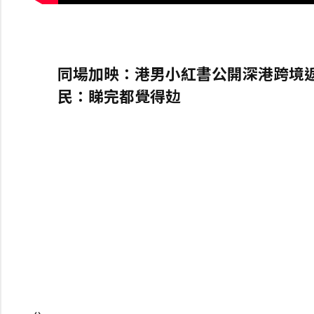
同場加映：港男小紅書公開深港跨境返
民：睇完都覺得攰