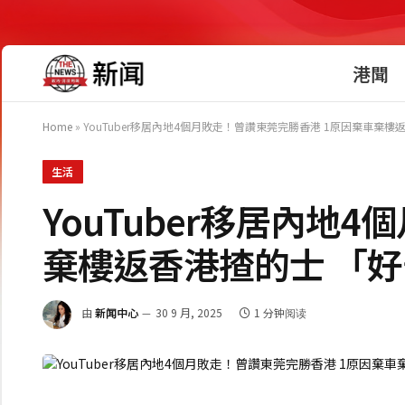
港聞
Home
»
YouTuber移居內地4個月敗走！曾讚東莞完勝香港 1原因棄車棄
生活
YouTuber移居內地
棄樓返香港揸的士 「
由
新闻中心
30 9 月, 2025
1 分钟阅读