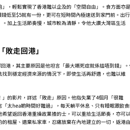
倍」，輕鬆實現了香港難以企及的「空間自由」。食方面亦
價錢低至$5就有一份，更可在短時間內極速送到家門前。出
」。加上生活節奏慢，城市較為清靜，令他大讚大灣區生活
後「敗走回港」
選擇回港，其主要原因是他坦言「最大嘅死症就係搵唔到錢」。
法找到穩定經濟來源的情況下，即使生活再舒適，也難以維
！」的影片，詳述「敗走」原因。他指失業了4個月「很難
「太hea啲時間好難過」，每天躺平休息、只有睡眠跟飲食
他希望返回香港重操故業揸的士，可以重拾生活節奏，亦可
約的租屋、遺棄私家車，忍痛放棄在內地建立的一切，返港