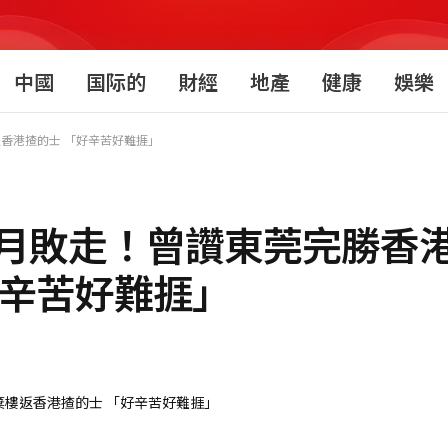
中國
国际的
財經
地產
健康
娛樂
樓返香港揸的士 「好辛苦好難捱」
4個月敗走！曾讚東莞完勝香
好辛苦好難捱」