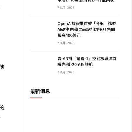
是
7 8 月, 2026
行
OpenAI據報推首款「冬甩」造型
AI硬件 由蘋果前設計師操刀 售價
最高400美元
7 8 月, 2026
轟-6N掛「驚雷-1」空射核導彈首
曝光 殲-20全程護航
他
7 8 月, 2026
最新消息
的
以
由