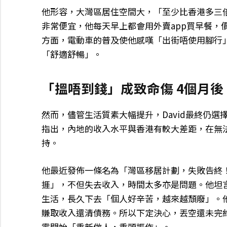
他形容，大灣區居住空間大，「至少比香港多三
非常便宜，他每天早上都會用外賣app買早餐，
方面，電動車的普及使他感嘆「出街唔使用腳行
「舒適舒暢」。
「搵唔到錢」成致命傷 4個月
然而，儘管生活質素大幅提升，David最終仍
指出，內地的收入水平與香港有較大差距，在無
持。
他最近發佈一條名為「灣區移居計劃，失敗告終
捱」，不但失去收入，時間太多亦是問題。他坦言
生活，長久下去「個人好辛苦，越來越頹廢」。
賺取收入還清債務。所以下定決心，丟空還未完
零開始「重新做人，重頭振作」。