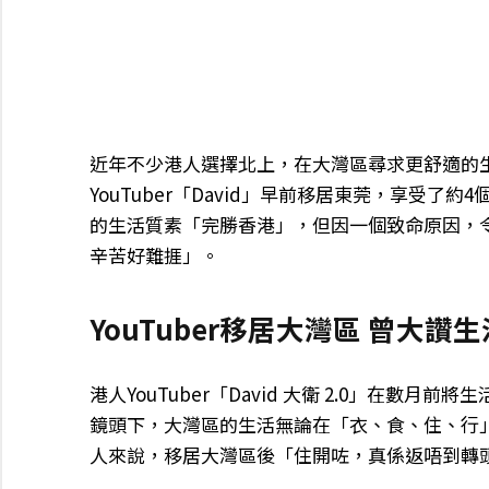
近年不少港人選擇北上，在大灣區尋求更舒適的
YouTuber「David」早前移居東莞，享受
的生活質素「完勝香港」，但因一個致命原因，
辛苦好難捱」。
YouTuber移居大灣區 曾大
港人YouTuber「David 大衛 2.0」在
鏡頭下，大灣區的生活無論在「衣、食、住、行
人來說，移居大灣區後「住開咗，真係返唔到轉