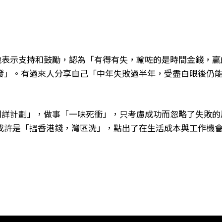
」
對他表示支持和鼓勵，認為「有得有失，輸咗的是時間金錢，贏
發」。有過來人分享自己「中年失敗過半年，受盡白眼後仍
乏周詳計劃」，做事「一味死衝」，只考慮成功而忽略了失敗的
或許是「搵香港錢，灣區洗」，點出了在生活成本與工作機