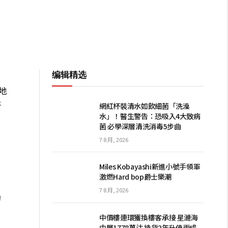
编辑精选
。
地
好
網紅杯裝清水如飲細菌「洗澡
水」！醫生警告：恐吸入4大致病
菌 必學深層清洗消毒5步曲
7 8 月, 2026
Miles Kobayashi新進小號手領軍
激燃Hard bop爵士樂潮
的
7 8 月, 2026
的
中價樓連環獲換樓客承接 星漣海
中層1778萬沽 持貨2年升值兩成