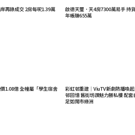
再錄成交 2房每呎1.39萬
啟德天璽．天4房7300萬易手 持
年帳賺655萬
價1.08億 全幢屬「學生宿舍
彩虹邨重建｜ViuTV新劇熱播喚
邨回憶 舊街坊讚魅力勝私樓 配套
足如鬧市綠洲