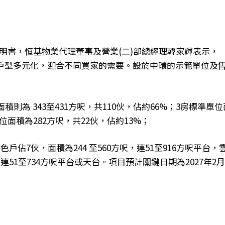
說明書，恒基物業代理董事及營業(二)部總經理韓家輝表示，
房戶，戶型多元化，迎合不同買家的需要。設於中環的示範單位及
則為 343至431方呎，共110伙，佔約66%；3房標準單位
單位面積為282方呎，共22伙，佔約13%；
戶佔7伙，面積為244 至560方呎，連51至916方呎平台，
，連51至734方呎平台或天台。項目預計關鍵日期為2027年2