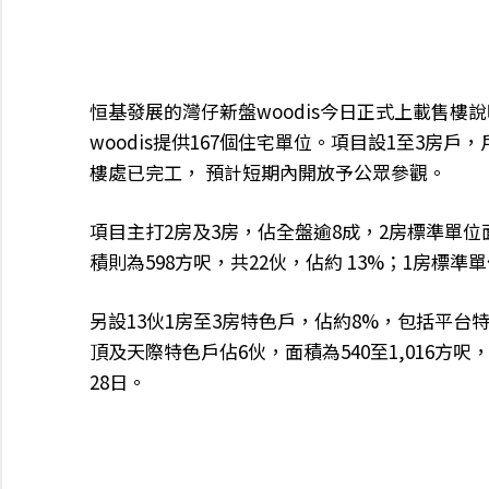
恒基發展的灣仔新盤woodis今日正式上載售樓
woodis提供167個住宅單位。項目設1至3
樓處已完工， 預計短期內開放予公眾參觀。
項目主打2房及3房，佔全盤逾8成，2房標準單位面積
積則為598方呎，共22伙，佔約 13%；1房標準
另設13伙1房至3房特色戶，佔約8%，包括平台特色
頂及天際特色戶佔6伙，面積為540至1,016方呎
28日。