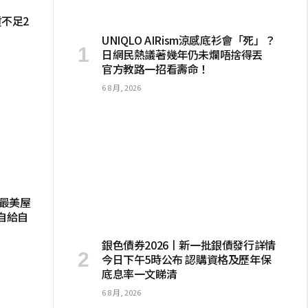
貨不足2
UNIQLO AIRism涼感底衫會「死」？
日網民熱議著幾年仍未爛唔捨得丟
官方教路一招看壽命！
6 8 月, 2026
起最美屋
自給自
銀色債券2026丨新一批銀債發行詳情
今日下午5時公布 認購資格及歷年保
底息率一文睇清
6 8 月, 2026