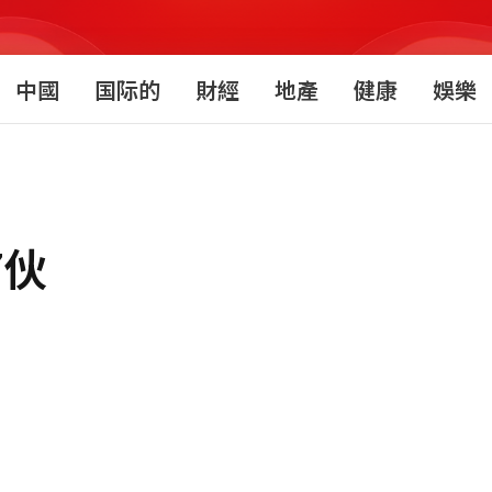
中國
国际的
財經
地產
健康
娛樂
7伙