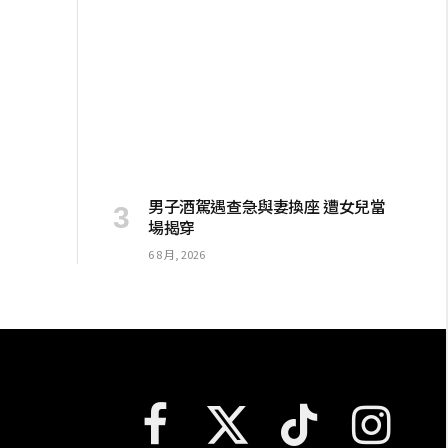
男子酒駕遇查急與妻換座 遭女兒當
場揭穿
6 8 月, 2026
Facebook
X
TikTok
Instagram