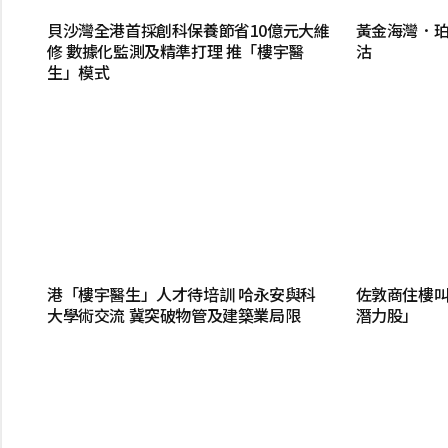
貝沙灣全港首採創科保養節省10億元大維
黃金海灣．珀岸
修 數據化監測及精準打理 推「樓宇醫
沽
生」模式
港「樓宇醫生」人才待培訓 哈永安與科
佐敦商住樓叫
大學術交流 冀突破物管及建築業局限
潛力股」