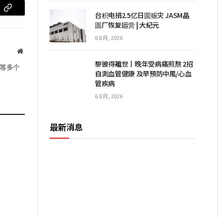
台积电捐2.5亿日圆赈灾 JASM晶
m
复
圆厂恢复运营 | 大紀元
制
6 8 月, 2026
链
网
站
接
黎彼得離世丨晚年受病痛煎熬 2招
等多个
自測血管健康 及早預防中風/心血
管疾病
6 8 月, 2026
最新消息