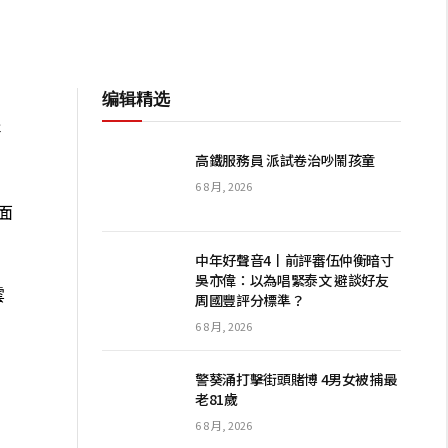
编辑精选
售
高鐵服務員 派試卷治吵鬧孩童
6 8 月, 2026
面
中年好聲音4丨前評審伍仲衡暗寸
吳亦偉：以為唱緊泰文 避談好友
雲
周國豐評分標準？
月
6 8 月, 2026
警葵涌打擊街頭賭博 4男女被捕最
老81歲
6 8 月, 2026