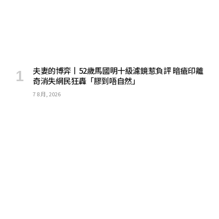
夫妻的博弈丨52歲馬國明十級濾鏡惹負評 暗瘡印離
奇消失網民狂轟「膠到唔自然」
7 8 月, 2026