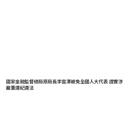
國家金融監督總局原局長李雲澤被免全國人大代表 證實涉
嚴重違紀違法