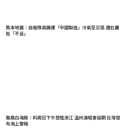
熊本地震｜自衛隊高調運「中國製造」冷氣至災區 遭右翼
批「不妥」
颱風白海豚︱料周日下午登陸浙江 溫州演唱會延期 台灣發
布海上警報