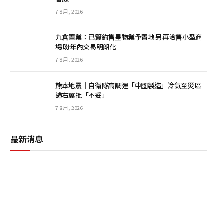
7 8 月, 2026
九倉置業：已簽約售星物業予置地 另再洽售小型商
場 盼年內交易明朗化
7 8 月, 2026
熊本地震｜自衛隊高調運「中國製造」冷氣至災區
遭右翼批「不妥」
7 8 月, 2026
最新消息