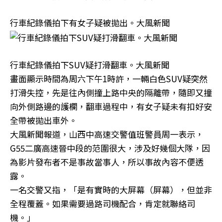
行車紀錄儀拍下有女子疑被拋出。大風新聞
行車紀錄儀拍下SUV疑打滑翻車。大風新聞
畫面顯示時間為周六下午1時許，一輛白色SUV疑突然
打滑失控，先是往內側撞上路中央的隔離帶，隨即又撞
向外側路邊的護欄，翻車過程中，有女子疑未有扣好安
全帶被拋出車外。
大風新聞報道，山西中高速交警值班警員周一表示，
G55二廣高速晉中段的范圍很大，涉及好幾個大隊，因
為影片發布者不是事故當事人，所以事故內容不便透
露。
一名交警又指，「是有實時的大屏幕（屏幕），但並非
全程覆蓋。如果需要過路司機配合，肯定就聯絡司
機。」