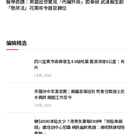
醫學奇蹟｜男嬰出世驚見「內臟外掛」如拳頭 武漢醫生創
「懸吊法」花兩年令器官歸位
编辑精选
四川宜賓市高縣發生4.9級地震 震源深度6公里｜有
片
7 8 月, 2026
吊鐘洲中年漢溺斃｜親屬哀傷送別 死者任職迪士尼
木偶師 開園工作至今
7 8 月, 2026
嫌$8000津貼太少？港男失業報ERB呻「倒貼車飯
錢」遭培訓中心怒轟 網民幽默教路：揀呢類課程唔
會蝕…