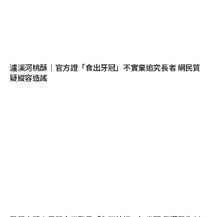
瀘溪河桃酥｜官方證「食出牙冠」不實棄追究長者 網民質
疑縱容造謠