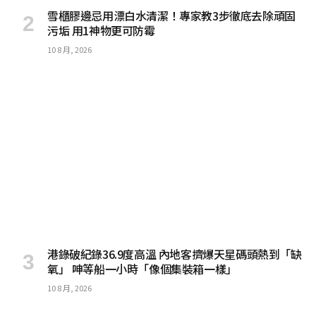
雪櫃膠邊忌用漂白水清潔！專家教3步徹底去除頑固
污垢 用1神物更可防霉
10 8 月, 2026
港錄破紀錄36.9度高溫 內地客擠爆天星碼頭熱到「缺
氧」 呻等船一小時「像個集裝箱一樣」
10 8 月, 2026