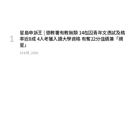
星島申訴王 | 懲教署有教無類 14在囚青年文憑試及格
率近8成 4人考獲入讀大學資格 有奪22分佳績兼「摘
星」
10 8 月, 2026