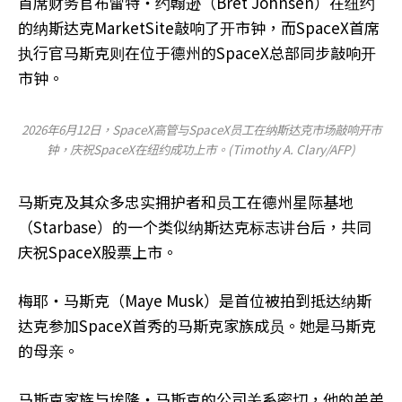
首席财务官布雷特‧约翰逊（Bret Johnsen）在纽约
的纳斯达克MarketSite敲响了开市钟，而SpaceX首席
执行官
马斯克
则在位于德州的SpaceX总部同步敲响开
市钟。
2026年6月12日，SpaceX高管与SpaceX员工在纳斯达克市场敲响开市
钟，庆祝SpaceX在纽约成功上市。
(Timothy A. Clary/AFP)
马斯克及其众多忠实拥护者和员工在德州星际基地
（Starbase）的一个类似纳斯达克标志讲台后，共同
庆祝SpaceX股票上市。
梅耶‧马斯克（Maye Musk）是首位被拍到抵达纳斯
达克参加SpaceX首秀的马斯克家族成员。她是马斯克
的母亲。
马斯克家族与埃隆‧马斯克的公司关系密切，他的弟弟