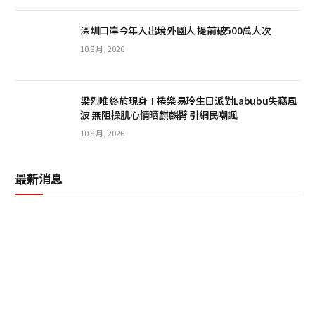
深圳口岸今年入出境外國人 提前破500萬人次
10 8 月, 2026
梁烈唯終於現身！捲樂易玲生日派對Labubu失竊風
波 無阻操肌心情晒麒麟臂 引網民嘲諷
10 8 月, 2026
最新消息