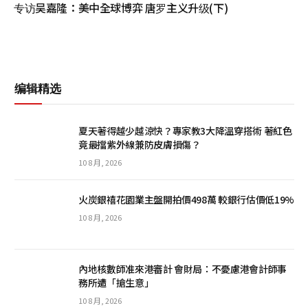
专访吴嘉隆：美中全球博弈 唐罗主义升级(下)
编辑精选
夏天著得越少越涼快？專家教3大降溫穿搭術 著紅色
竟最擋紫外線兼防皮膚損傷？
10 8 月, 2026
火炭銀禧花園業主盤開拍價498萬 較銀行估價低19%
10 8 月, 2026
內地核數師准來港審計 會財局：不憂慮港會計師事
務所遭「搶生意」
10 8 月, 2026