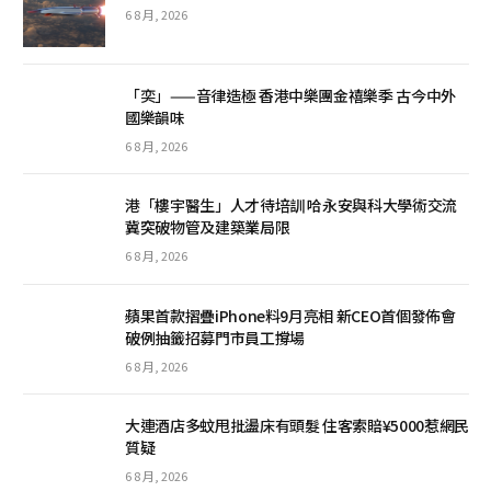
6 8 月, 2026
「奕」——音律造極 香港中樂團金禧樂季 古今中外
國樂韻味
6 8 月, 2026
港「樓宇醫生」人才待培訓 哈永安與科大學術交流
冀突破物管及建築業局限
6 8 月, 2026
蘋果首款摺疊iPhone料9月亮相 新CEO首個發佈會
破例抽籤招募門市員工撐場
6 8 月, 2026
大連酒店多蚊甩批盪床有頭髮 住客索賠¥5000惹網民
質疑
6 8 月, 2026