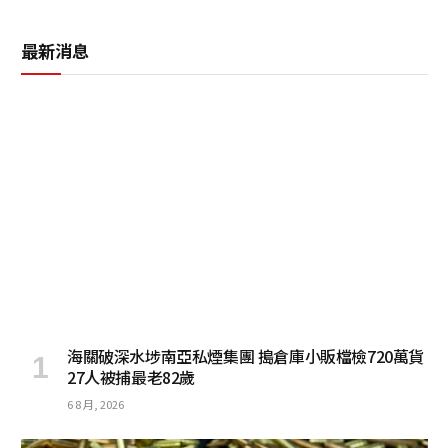
最新消息
海關破深水埗南亞私煙集團 搗倉庫小販檔檢720萬貨
27人被捕最老82歲
6 8 月, 2026