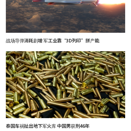
战场导弹消耗剧增 军工业靠“3D列印”拼产能
泰国车祸扯出地下军火库 中国男获刑46年