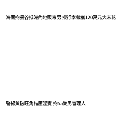
海關拘曼谷抵港內地販毒男 搜行李截獲120萬元大麻花
警掃黃破旺角指壓淫竇 拘55歲男管理人