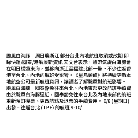
颱風白海豚︱周日襲浙江 部分台北內地航班取消或改期 即
睇快運/國泰/港航最新資訊 天文台表示，熱帶氣旋白海豚會
在明日橫過東海，並移向浙江至福建北部一帶。不少往返香
港至台北、內地的航班受影響。《星島頭條》將持續更新本
地航空公司最新航班資訊，讓讀者了解颱風對航班影響。
颱風白海豚︱國泰豁免往來台北、內地東部更改航班手續費
由於颱風白海豚逼近，國泰豁免往來台北及內地東部的航班
重新預訂機票、更改航點及退票的手續費用。 9/8 (星期日)
出發 – 往返台北 (TPE) 的航班 9-10/