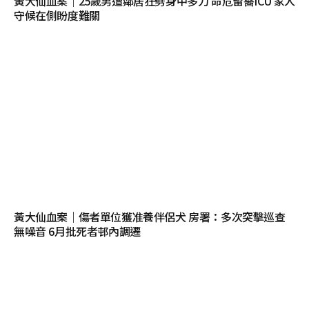
黃大仙血案｜25歲男遭鄰居狂劈身中多刀 命危留醫ICU 家人
守候在側盼度難關
黃大仙血案｜傷者單位獲准養伴侶犬 房署：多次突擊巡查
無噪音 6月批死者邨內調遷