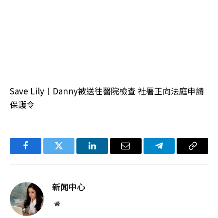
Save Lily︱Danny被送往醫院檢查 社署正向法庭申請
保護令
Facebook
Twitter
LinkedIn
电
Telegram
复
子
制
邮
链
新闻中心
件
接
网
站