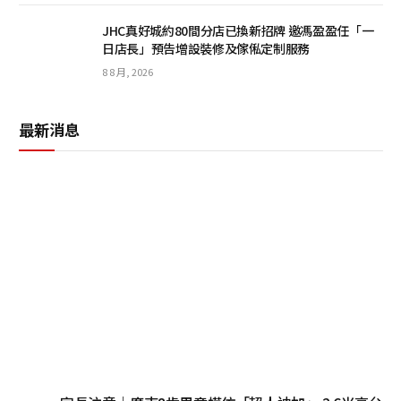
JHC真好城約80間分店已換新招牌 邀馮盈盈任「一
日店長」預告增設裝修及傢俬定制服務
8 8 月, 2026
最新消息