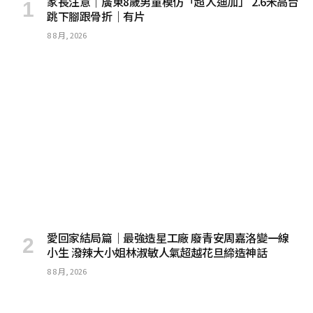
家長注意｜廣東8歲男童模仿「超人迪加」 2.6米高台
跳下腳跟骨折｜有片
8 8 月, 2026
愛回家結局篇｜最強造星工廠 廢青安周嘉洛變一線
小生 潑辣大小姐林淑敏人氣超越花旦締造神話
8 8 月, 2026