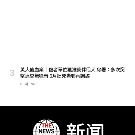
黃大仙血案｜傷者單位獲准養伴侶犬 房署：多次突
擊巡查無噪音 6月批死者邨內調遷
8 8 月, 2026