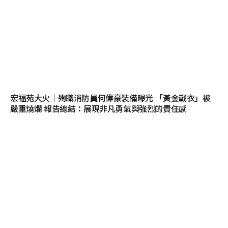
宏福苑大火｜殉職消防員何偉豪裝備曝光 「黃金戰衣」被
嚴重燒爛 報告總結：展現非凡勇氣與強烈的責任感