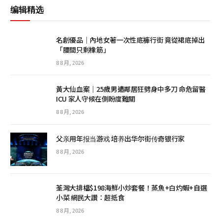
编辑精选
名創優品｜內地女著一次性底褲行街 竟從裙底掉出
「腰間只剩橡筋」
8 8 月, 2026
黃大仙血案｜25歲男遭鄰居狂劈身中多刀 命危留醫
ICU 家人守候在側盼度難關
8 8 月, 2026
父亲用年报当游戏 培养出华尔街传奇银行家
8 8 月, 2026
荃灣大排檔$198海鮮小炒套餐！蒸魚+白灼蝦+自選
小菜 網民大讚：超抵食
8 8 月, 2026