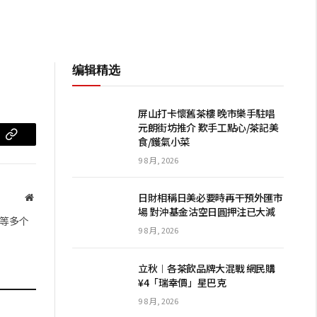
编辑精选
屏山打卡懷舊茶樓 晚市樂手駐唱
元朗街坊推介 歎手工點心/茶記美
食/鑊氣小菜
m
复
9 8 月, 2026
制
链
日財相稱日美必要時再干預外匯市
网
場 對沖基金沽空日圓押注已大減
站
接
等多个
9 8 月, 2026
立秋︱各茶飲品牌大混戰 網民購
¥4「瑞幸價」星巴克
9 8 月, 2026