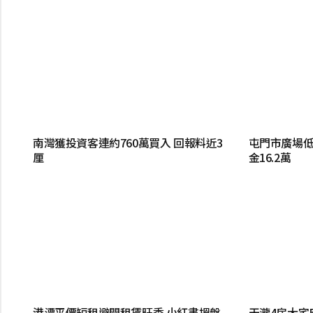
南灣獲投資客連約760萬買入 回報料近3
屯門市廣場
厘
金16.2萬
港漂平價短租避開租賃旺季 小紅書搵盤
天瀧4房大宅5