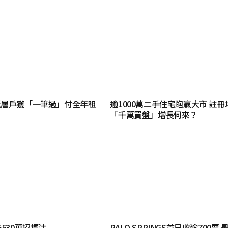
低層戶獲「一筆過」付全年租
逾1000萬二手住宅跑贏大市 註冊
「千萬買盤」增長何來？
530萬招標沽
PALO SPRINGS首日收逾700票