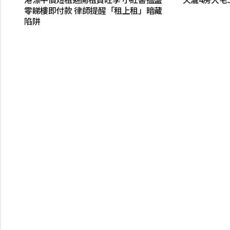
零睇樓即付款 律師提醒「租上租」暗藏
陷阱