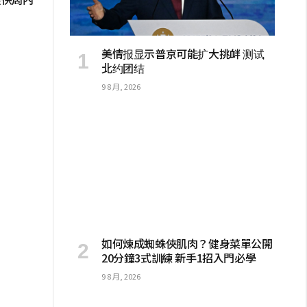
」
美情报显示普京可能扩大挑衅 测试
北约团结
9 8 月, 2026
如何煉成蜘蛛俠肌肉？健身菜單公開
20分鐘3式訓練 新手1招入門必學
9 8 月, 2026