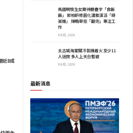
馬國明恨生女期待聽疊字「食飯
飯」 郭柏妍修眉化濃妝演活「綠
茶婊」 陳曉華拒「翻兜」專注工
作
9 8 月, 2026
太古城海棠閣冷氣機着火 至少11
人送院 多人上天台暫避
增近8成
9 8 月, 2026
最新消息
 最快周內