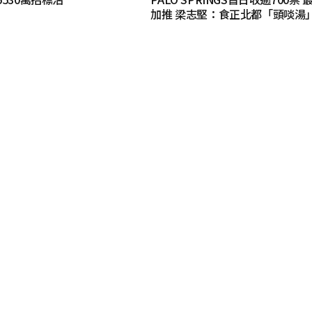
加推 梁志堅：食正北都「頭啖湯