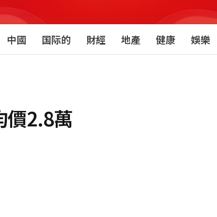
中國
国际的
財經
地產
健康
娛樂
均價2.8萬