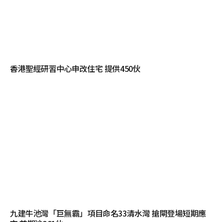
香港聖經研習中心申改住宅 提供450伙
九建牛池灣「巨無霸」項目命名33清水灣 搶閘登場短期應