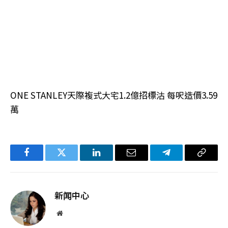
ONE STANLEY天際複式大宅1.2億招標沽 每呎造價3.59
萬
Facebook
Twitter
LinkedIn
电
Telegram
复
子
制
邮
链
新闻中心
件
接
网
站