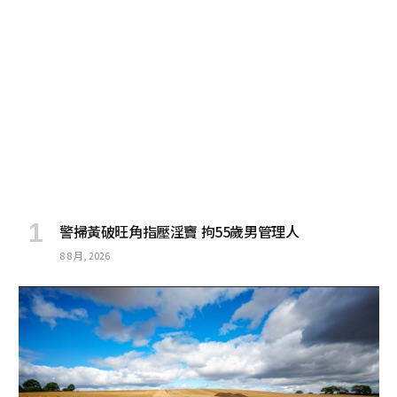
警掃黃破旺角指壓淫竇 拘55歲男管理人
8 8 月, 2026