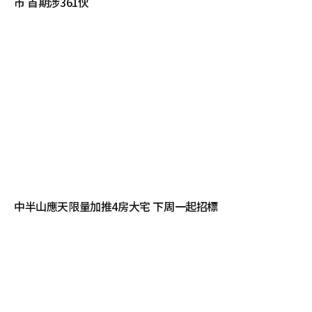
市 首期涉361伙
中半山應天限量加推4房大宅 下周一起招標