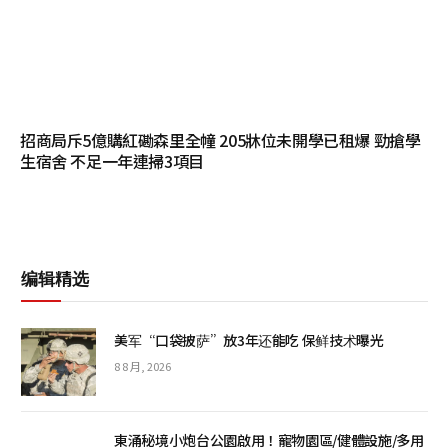
招商局斥5億購紅磡森里全幢 205牀位未開學已租爆 勁搶學
生宿舍 不足一年連掃3項目
编辑精选
美军“口袋披萨”放3年还能吃 保鲜技术曝光
8 8 月, 2026
東涌秘境小炮台公園啟用！寵物園區/健體設施/多用