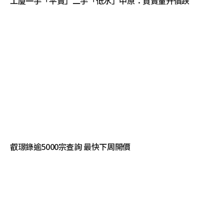
工廈一手「平賣」二手「低水」中原：買賣量升價跌
叡璟錄逾5000宗查詢 最快下周開價