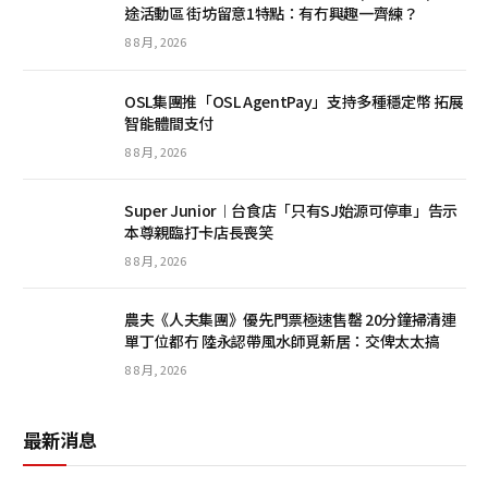
途活動區 街坊留意1特點：有冇興趣一齊練？
8 8 月, 2026
OSL集團推「OSL AgentPay」支持多種穩定幣 拓展
智能體間支付
8 8 月, 2026
Super Junior︱台食店「只有SJ始源可停車」告示
本尊親臨打卡店長喪笑
8 8 月, 2026
農夫《人夫集團》優先門票極速售罄 20分鐘掃清連
單丁位都冇 陸永認帶風水師覓新居：交俾太太搞
8 8 月, 2026
最新消息