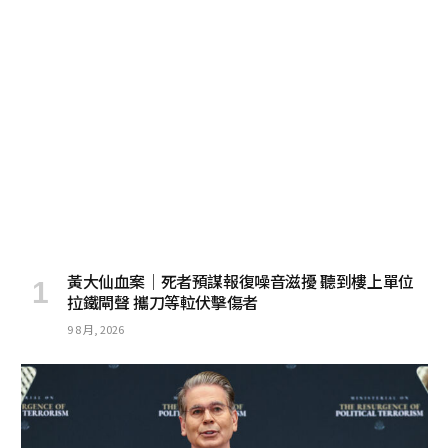
黃大仙血案│死者預謀報復噪音滋擾 聽到樓上單位
拉鐵閘聲 攜刀等𨋢伏擊傷者
9 8 月, 2026