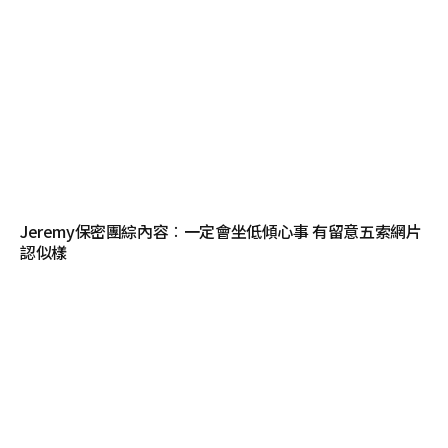
Jeremy保密團綜內容︰一定會坐低傾心事 有留意五索網片
認似樣