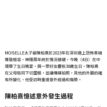
MOISELLE太子爺陳柏熹於2023年在深圳遇上恐怖車禍
導致毁容，神隱兩年終於情況穩健，今晚（4日）在中
環舉了生日晚宴，與一眾好友慶祝38歲生日。陳柏熹
在父母陪同下切蛋糕，並讓傳媒拍照，見他的外觀的確
有所變化，他受訪時重提意外經過和傷勢。
陳柏熹憶述意外發生過程