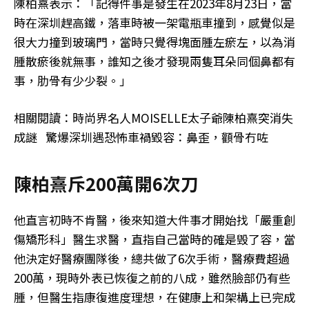
陳柏熹表示：「記得件事是發生在2023年8月23日，當
時在深圳趕高鐵，落車時被一架電瓶車撞到，感覺似是
很大力撞到玻璃門，當時只覺得塊面腫左瘀左，以為消
腫散瘀後就無事，誰知之後才發現兩隻耳朵同個鼻都有
事，肋骨有少少裂。」
相關閱讀：時尚界名人MOISELLE太子爺陳柏熹突消失
成謎 驚爆深圳遇恐怖車禍毀容：鼻歪，顴骨冇咗
陳柏熹斥200萬開6次刀
他直言初時不肯醫，後來知道大件事才開始找「嚴重創
傷矯形科」醫生求醫，直指自己當時的確是毁了容，當
他決定好醫療團隊後，總共做了6次手術，醫療費超過
200萬，現時外表已恢復之前的八成，雖然臉部仍有些
腫，但醫生指康復進度理想，在健康上和架構上已完成