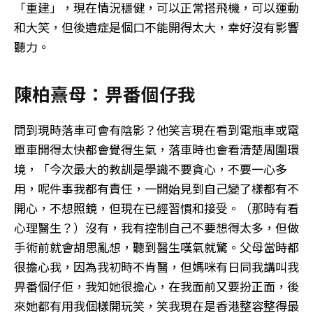
「重建」，現在情況穩健，可以正常搭飛機，可以運動
和大笑，但後遺症是個口不能開得太大，幸好沒有影響
聽力。
陳柏熹母：畀番個仔我
問到現時落車可會有陰影？他笑言現在看到電瓶車或電
單車開得太快都會覺得生氣，落車時也會看清楚周圍環
境，「今次最大的教訓是學識不要貪心，不要一心多
用，呢件事我都有責任，一開始見到自己變了樣都有不
開心，不想照鏡，但現在已經習慣和接受。（那時有看
心理醫生？）沒有，我有控制自己不要想得太多，但做
手術前就會胡思亂想，聽到醫生嘆氣就驚。父母當時都
很擔心我，因為我初時不肯醫，但媽咪有日同我講叫我
畀番個仔佢，我知她很擔心，在我面前又要扮正面，後
來她都有用我個樣開玩笑，笑我現在是香港整容整得最