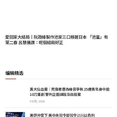
愛回家大結局丨阮政峰製作池家三口移居日本 「池富」有
第二春 呂慧儀讚：呢個結局好正
编辑精选
黃大仙血案│死傷者曾為噪音爭執 25歲青年身中逾
10刀重創 警列企圖謀殺及自殺案
9 8 月, 2026
美伊冲突下 美中央司令部司令访问以色列