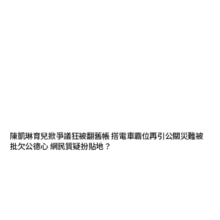
陳凱琳育兒掀爭議狂被翻舊帳 搭電車霸位再引公關災難被
批欠公德心 網民質疑扮貼地？