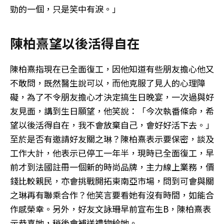
勁的一個，只是笑中有淚。」
陳柏熹望以後活得自在
陳柏熹指現在已全面復工，因他知道有些朋友擔心他又
不敢問，既然醫生說可以，而他克服了見人的心理障
礙，為了不令朋友擔心才決定搞生日晚宴，一次過與好
友見面，講到生日願望，他笑說：「今次執番條命，希
望以後活得自在，我不會放棄自己，會好好活下去。」
至於是否有邀請好友關之琳？陳柏熹表示要保密，談及
工作大計，他表示已停工一年半，現時已全面復工，早
前才到法國註冊一個新的時尚品牌，主力線上業務，價
錢比較親民，亦會挑戰開拓東南亞市場，問到可會與關
之琳再有聯乘合作？他笑言要看她有沒有時間，如能合
作感榮幸。另外，好友文詠珊早前宣布生B，陳柏熹表
示恭喜她，稍後會補送禮物給她。