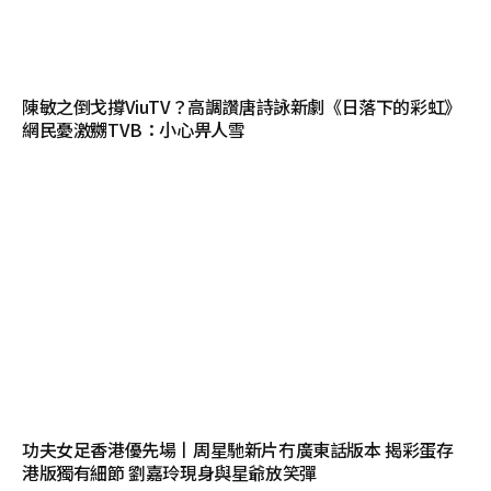
陳敏之倒戈撐ViuTV？高調讚唐詩詠新劇《日落下的彩虹》
網民憂激嬲TVB：小心畀人雪
功夫女足香港優先場丨周星馳新片冇廣東話版本 揭彩蛋存
港版獨有細節 劉嘉玲現身與星爺放笑彈