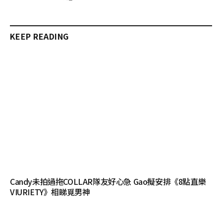
KEEP READING
Candy未拍過拖COLLAR隊友好心急 Gao擬安排《8點直樂
VIURIETY》相睇覓男神