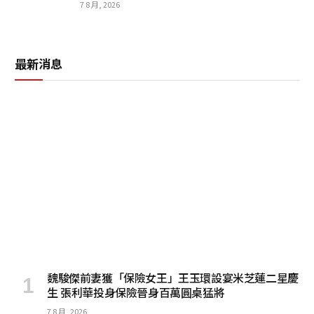
7 8 月, 2026
最新消息
魏駿傑前妻獲「保險女王」王玉環設宴米芝蓮二星慶
生 張利華投身保險晉身百萬圓桌猛將
7 8 月, 2026