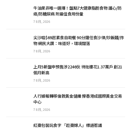
牛油果非唯一選擇！盤點7大健康脂肪食物 護心/防
癌/防糖尿病 附最佳食用份量
7 8 月, 2026
尖沙咀$69起素食自助餐 90分鐘任食沙律/炒飯麵/炸
物 網民大讚：味道好，環境闊落
7 8 月, 2026
上月5新盤申預售涉2246伙 待批樓花1.37萬戶 創21
個月新高
7 8 月, 2026
人行據報轉移倫敦黃金儲備 撐香港成國際黃金交易
中心
7 8 月, 2026
紅棗包裝玩食字 「趁棗嫁人」標語惹議