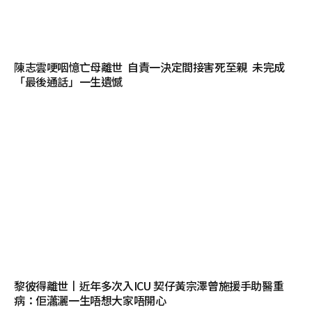
陳志雲哽咽憶亡母離世 自責一決定間接害死至親 未完成
「最後通話」一生遺憾
黎彼得離世丨近年多次入ICU 契仔黃宗澤曾施援手助醫重
病：佢瀟灑一生唔想大家唔開心