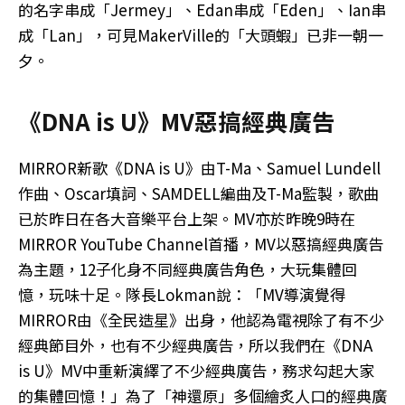
的名字串成「Jermey」、Edan串成「Eden」、Ian串
成「Lan」，可見MakerVille的「大頭蝦」已非一朝一
夕。
《DNA is U》MV惡搞經典廣告
MIRROR新歌《DNA is U》由T-Ma、Samuel Lundell
作曲、Oscar填詞、SAMDELL編曲及T-Ma監製，歌曲
已於昨日在各大音樂平台上架。MV亦於昨晚9時在
MIRROR YouTube Channel首播，MV以惡搞經典廣告
為主題，12子化身不同經典廣告角色，大玩集體回
憶，玩味十足。隊長Lokman說：「MV導演覺得
MIRROR由《全民造星》出身，他認為電視除了有不少
經典節目外，也有不少經典廣告，所以我們在《DNA
is U》MV中重新演繹了不少經典廣告，務求勾起大家
的集體回憶！」為了「神還原」多個繪炙人口的經典廣