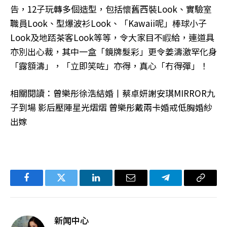
告，12子玩轉多個造型，包括懷舊西裝Look、實驗室
職員Look、型爆波衫Look、「Kawaii呢」棒球小子
Look及地踎茶客Look等等，令大家目不睱給，連道具
亦別出心裁，其中一盒「鏡牌髮彩」更令姜濤激罕化身
「露額濤」，「立即笑咗」亦得，真心「冇得彈」！
相關閱讀：曾樂彤徐浩結婚丨蔡卓妍謝安琪MIRROR九
子到場 影后壓陣星光熠熠 曾樂彤戴兩卡婚戒低胸婚紗
出嫁
Facebook
Twitter
LinkedIn
电
Telegram
复
子
制
邮
链
新闻中心