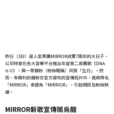
昨日（3日）是人氣男團MIRROR成軍7周年的大日子，
公司特意在各大音樂平台推出年度第二首團歌《DNA
is U》，與一眾鏡粉（粉絲暱稱）同賀「生日」。然
而，有眼利的鏡粉在官方發布的宣傳短片中，竟將隊名
「MIRROR」串錯為「MIRRIOR」，引起網民及粉絲熱
議。
MIRROR新歌宣傳鬧烏龍