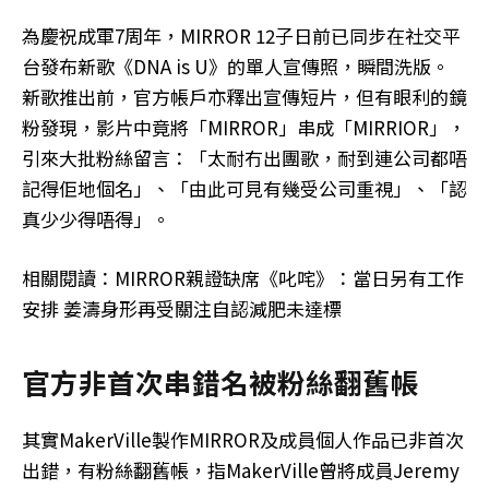
為慶祝成軍7周年，MIRROR 12子日前已同步在社交平
台發布新歌《DNA is U》的單人宣傳照，瞬間洗版。
新歌推出前，官方帳戶亦釋出宣傳短片，但有眼利的鏡
粉發現，影片中竟將「MIRROR」串成「MIRRIOR」，
引來大批粉絲留言：「太耐冇出團歌，耐到連公司都唔
記得佢地個名」、「由此可見有幾受公司重視」、「認
真少少得唔得」。
相關閱讀：MIRROR親證缺席《叱咤》：當日另有工作
安排 姜濤身形再受關注自認減肥未達標
官方非首次串錯名被粉絲翻舊帳
其實MakerVille製作MIRROR及成員個人作品已非首次
出錯，有粉絲翻舊帳，指MakerVille曾將成員Jeremy