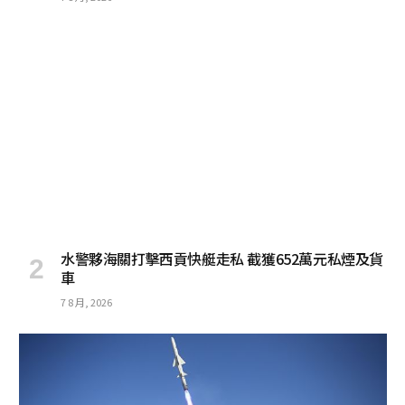
水警夥海關打擊西貢快艇走私 截獲652萬元私煙及貨
車
7 8 月, 2026