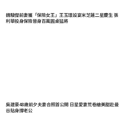
魏駿傑前妻獲「保險女王」王玉環設宴米芝蓮二星慶生 張
利華投身保險晉身百萬圓桌猛將
吳建豪48歲前夕夫妻合照首公開 日星愛妻荒卷繪美甜赴曼
谷貼身撐老公