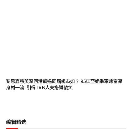
黎思嘉移英罕回港靚過同屆楊恭如？ 95年亞姐季軍嫁富豪
身材一流 引得TVB人夫搭膊傻笑
编辑精选