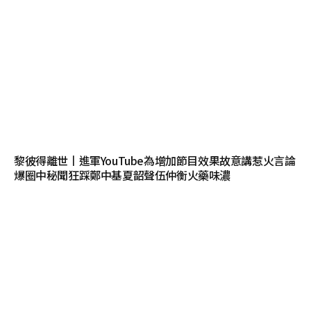
黎彼得離世丨進軍YouTube為增加節目效果故意講惹火言論
爆圈中秘聞狂踩鄭中基夏韶聲伍仲衡火藥味濃