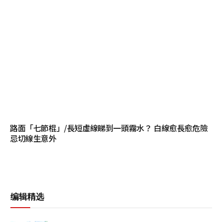
路面「七節棍」/長短虛線睇到一頭霧水？ 白線愈長愈危險
忌切線生意外
编辑精选