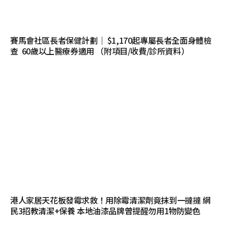
賽馬會社區長者保健計劃｜ $1,170起專屬長者全面身體檢
查 60歲以上醫療券適用 （附項目/收費/診所資料）
港人家居天花板發霉求救！用除霉清潔劑竟抹到一撻撻 網
民3招教清潔+保養 本地油漆品牌曾提醒勿用1物防變色