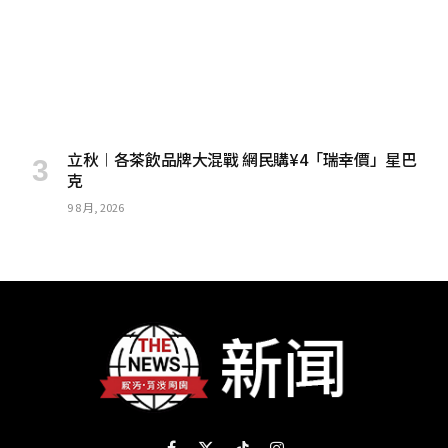
立秋︱各茶飲品牌大混戰 網民購¥4「瑞幸價」星巴
克
9 8 月, 2026