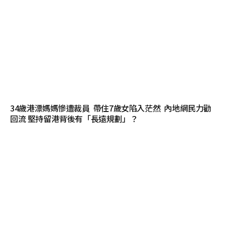
34歲港漂媽媽慘遭裁員 帶住7歲女陷入茫然 內地網民力勸
回流 堅持留港背後有「長遠規劃」？