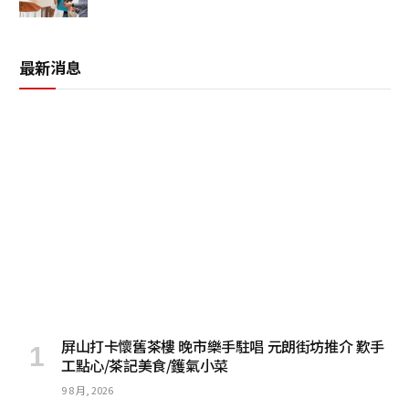
最新消息
屏山打卡懷舊茶樓 晚市樂手駐唱 元朗街坊推介 歎手
工點心/茶記美食/鑊氣小菜
9 8 月, 2026