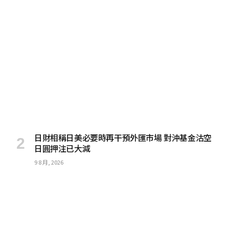
日財相稱日美必要時再干預外匯市場 對沖基金沽空
日圓押注已大減
9 8 月, 2026