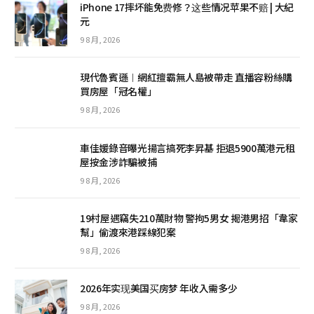
iPhone 17摔坏能免费修？这些情况苹果不赔 | 大紀
元
9 8 月, 2026
現代魯賓遜︱網紅擅霸無人島被帶走 直播容粉絲購
買房屋「冠名權」
9 8 月, 2026
車佳媛錄音曝光揚言搞死李昇基 拒退5900萬港元租
屋按金涉詐騙被捕
9 8 月, 2026
19村屋遇竊失210萬財物 警拘5男女 揭港男招「韋家
幫」偷渡來港踩線犯案
9 8 月, 2026
2026年实现美国买房梦 年收入需多少
9 8 月, 2026