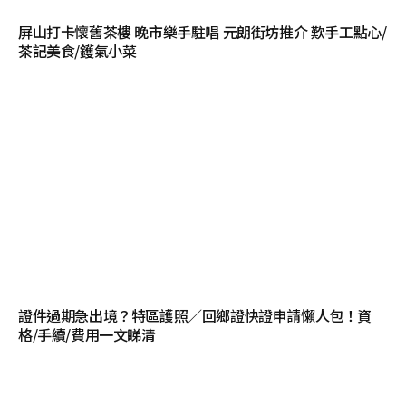
屏山打卡懷舊茶樓 晚市樂手駐唱 元朗街坊推介 歎手工點心/
茶記美食/鑊氣小菜
證件過期急出境？特區護照／回鄉證快證申請懶人包！資
格/手續/費用一文睇清