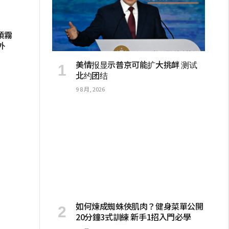
頭霧
外
美情报显示普京可能扩大挑衅 测试
北约团结
9 8 月, 2026
如何煉成蜘蛛俠肌肉？健身菜單公開
20分鐘3式訓練 新手1招入門必學