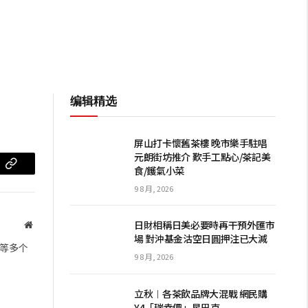
编辑精选
屏山打卡懷舊茶樓 晚市樂手駐唱
元朗街坊推介 歎手工點心/茶記美
食/鑊氣小菜
m
复
9 8 月, 2026
制
链
日財相稱日美必要時再干預外匯市
网
場 對沖基金沽空日圓押注已大減
站
接
等多个
9 8 月, 2026
立秋︱各茶飲品牌大混戰 網民購
¥4「瑞幸價」星巴克