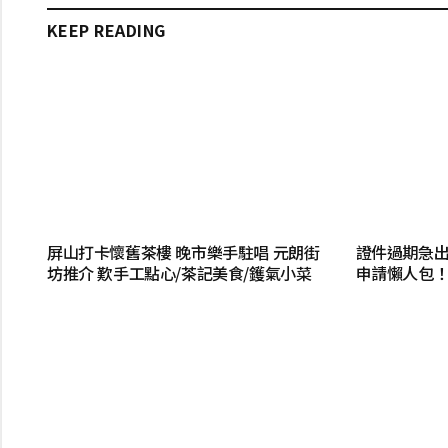
KEEP READING
屏山打卡懷舊茶樓 晚市樂手駐唱 元朗街
證件過期急
坊推介 歎手工點心/茶記美食/鑊氣小菜
申請懶人包！