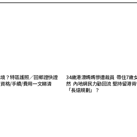
出境？特區護照／回鄉證快證
34歲港漂媽媽慘遭裁員 帶住7歲
資格/手續/費用一文睇清
然 內地網民力勸回流 堅持留港背
「長遠規劃」？