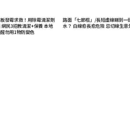
花板發霉求救！用除霉清潔劑
路面「七節棍」/長短虛線睇到一
 網民3招教清潔+保養 本地
水？ 白線愈長愈危險 忌切線生意
醒勿用1物防變色