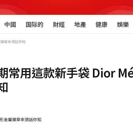
中國
国际的
財經
地產
健康
娛樂
圓形金屬徽章來頭話你知
近期常用這款新手袋 Dior Méd
知