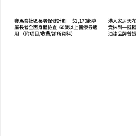
賽馬會社區長者保健計劃｜ $1,170起專
港人家居天
屬長者全面身體檢查 60歲以上醫療券適
竟抹到一撻撻
用 （附項目/收費/診所資料）
油漆品牌曾提