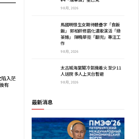
9 8 月, 2026
馬國明恨生女期待聽疊字「食飯
飯」 郭柏妍修眉化濃妝演活「綠
茶婊」 陳曉華拒「翻兜」專注工
作
9 8 月, 2026
太古城海棠閣冷氣機着火 至少11
人送院 多人上天台暫避
女陷入茫
9 8 月, 2026
後有
最新消息