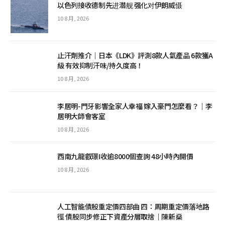
以色列接收德制先进潜舰 强化对伊朗威慑
10 8 月, 2026
止汗劑推介｜日本《LDK》評測8款人氣產品 6款獲A
級 有效抑制汗味/持久度高！
10 8 月, 2026
李居明-門牙影響全家人幸福 嫁入豪門怎麼看？｜李
居明大師會客室
10 8 月, 2026
西南九龍叡璟I收逾8000個查詢 48小時內開價
10 8 月, 2026
人工智能債股重定價四部曲 四：周期重定價落地路
徑 債股同步修正下資產分層取捨｜陳新燊