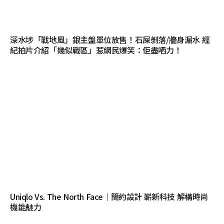
深水埗「戰地風」銀主盤單位放售！石屎剝落/牆身漏水 經
紀拍片介紹「幾似戰區」惹網民爆笑：佢盡哂力！
Uniqlo Vs. The North Face｜簡約設計 嶄新科技 解構時尚
機能魅力