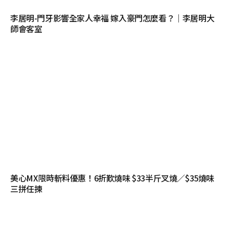
李居明-門牙影響全家人幸福 嫁入豪門怎麼看？｜李居明大
師會客室
美心MX限時斬料優惠！6折歎燒味 $33半斤叉燒／$35燒味
三拼任揀