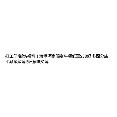
打工仔/街坊福音！海港酒家限定午餐低至$38起 多間分店
平歎頂級燒鵝+惹味叉燒