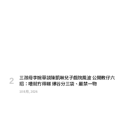
三孩母李婉華談陳凱琳兒子戲院風波 公開教仔六
招：嘈就冇得睇 爆谷分三袋、嚴禁一物
10 8 月, 2026