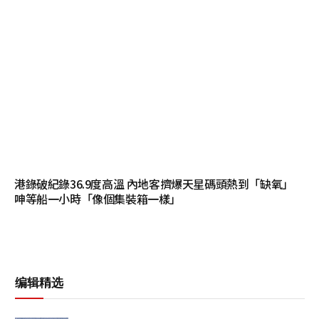
港錄破紀錄36.9度高溫 內地客擠爆天星碼頭熱到「缺氧」
呻等船一小時「像個集裝箱一樣」
编辑精选