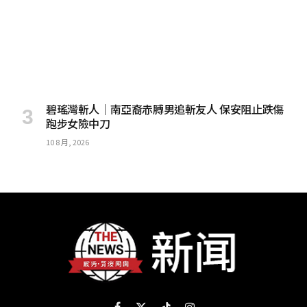
碧瑤灣斬人│南亞裔赤膊男追斬友人 保安阻止跌傷
跑步女險中刀
10 8 月, 2026