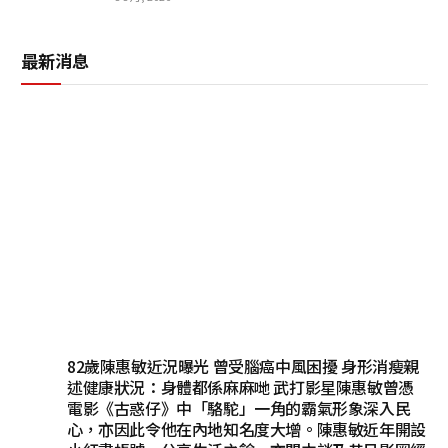
最新消息
82歲陳惠敏近況曝光 曾受腦癌中風困擾 身形消瘦親
述健康狀況：身體都係麻麻哋 武打影星陳惠敏曾憑
電影《古惑仔》中「駱駝」一角的霸氣形象深入民
心，亦因此令他在內地知名度大增。陳惠敏近年開設