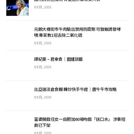
8 8 月, 2026
元朗大橋街市牛肉驗出禁用防腐劑 可致敏誘發哮
喘 專家教1招去除二氧化硫
8 8 月, 2026
譚紀豪 – 君幸食｜圍爐談藝
8 8 月, 2026
比亞迪淡倉食糊 轉炒快手牛證｜唐牛午市攻略
8 8 月, 2026
富婆開戲任女一自肥加60場吻戲「送口水」 涉事短
劇已下架
8 8 月, 2026