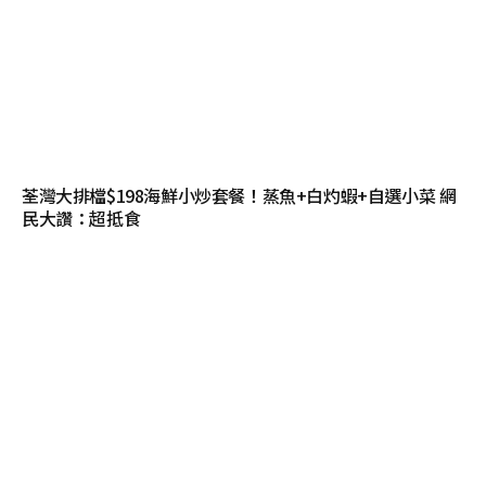
荃灣大排檔$198海鮮小炒套餐！蒸魚+白灼蝦+自選小菜 網
民大讚：超抵食