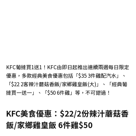
KFC葡撻買1送1！KFC由即日起推出連續兩週每日限定
優惠，多款經典美食優惠包括「$35 3件雞配汽水」、
「$22 2客辣汁蘑菇香飯/家鄉雞皇飯(大)」、「經典葡
撻買一送一」、「$50 6件雞」等，不可錯過！
KFC美食優惠：$22/2份辣汁蘑菇香
飯/家鄉雞皇飯 6件雞$50