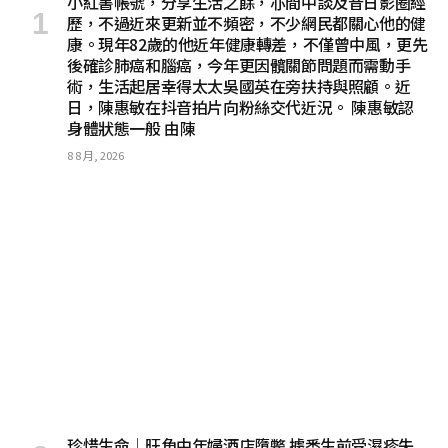
小紅書帳號，分享生活之餘，亦間中談及昔日影圈經
歷，不過近來更新並不頻密，不少網民都關心他的健
康。現年82歲的他近年健康轉差，不僅曾中風，更先
後確診肺癌和腦癌，今年更因髖關節問題而需動手
術，生活起居幸得太太吳國英在旁扶持與照顧。近
日，陳惠敏在抖音拍片向粉絲交代近況。 陳惠敏認
身體狀態一般 由陳
8 8 月, 2026
珍惜生命│旺角中年婦酒店墮斃 據悉生前受濕疹失