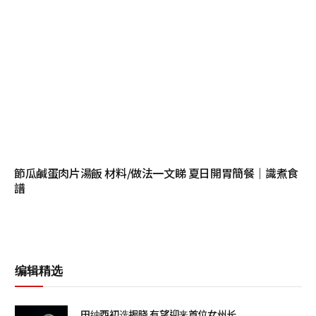
節瓜鹹蛋肉片湯飯 材料/做法一文睇 夏日開胃簡餐｜識煮食
譜
编辑精选
田纳西初选揭晓 有望迎来首位女州长