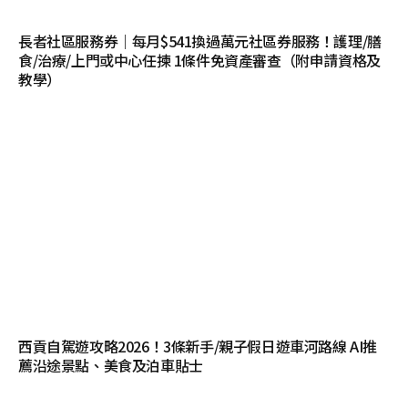
長者社區服務券｜每月$541換過萬元社區券服務！護理/膳
食/治療/上門或中心任揀 1條件免資產審查（附申請資格及
教學）
西貢自駕遊攻略2026！3條新手/親子假日遊車河路線 AI推
薦沿途景點、美食及泊車貼士