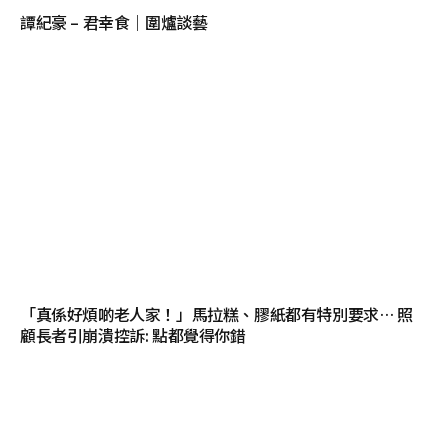
譚紀豪 – 君幸食｜圍爐談藝
「真係好煩啲老人家！」馬拉糕、膠紙都有特別要求… 照
顧長者引崩潰控訴: 點都覺得你錯