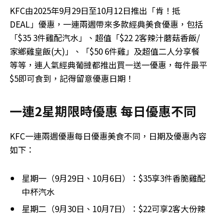
KFC由2025年9月29日至10月12日推出「肯！抵
DEAL」優惠，一連兩週帶來多款經典美食優惠，包括
「$35 3件雞配汽水」、超值「$22 2客辣汁蘑菇香飯/
家鄉雞皇飯(大)」、「$50 6件雞」及超值二人分享餐
等等，連人氣經典葡撻都推出買一送一優惠，每件最平
$5即可食到，記得留意優惠日期！
一連2星期限時優惠 每日優惠不同
KFC一連兩週優惠每日優惠美食不同，日期及優惠內容
如下：
星期一（9月29日、10月6日）：$35享3件香脆雞配
中杯汽水
星期二（9月30日、10月7日）：$22可享2客大份辣