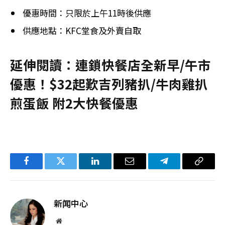
優惠時間：只限於上午11時後供應
供應地點：KFC堂食及外賣自取
延伸閱讀：連鎖快餐店全新早/午市
優惠！$32起歎吉列豬扒/牛肉雞扒
煎蛋飯 附2大快餐優惠
Facebook
Twitter
LinkedIn
电
Telegram
复
子
制
邮
链
新闻中心
件
接
网