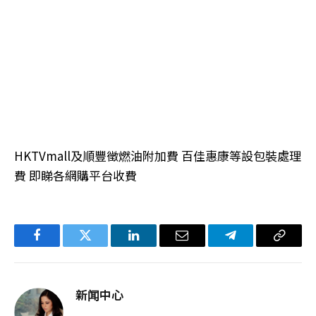
HKTVmall及順豐徵燃油附加費 百佳惠康等設包裝處理
費 即睇各網購平台收費
Facebook
Twitter
LinkedIn
电
Telegram
复
子
制
邮
链
新闻中心
件
接