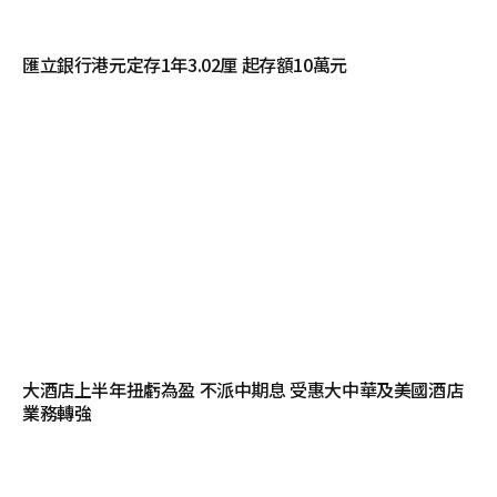
匯立銀行港元定存1年3.02厘 起存額10萬元
大酒店上半年扭虧為盈 不派中期息 受惠大中華及美國酒店
業務轉強