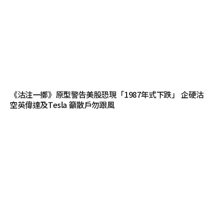
《沽注一擲》原型警告美股恐現「1987年式下跌」 企硬沽
空英偉達及Tesla 籲散戶勿跟風