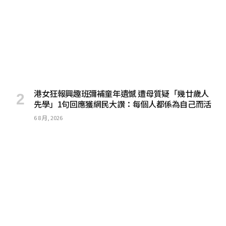
港女狂報興趣班彌補童年遺憾 遭母質疑「幾廿歲人
先學」1句回應獲網民大讚：每個人都係為自己而活
6 8 月, 2026