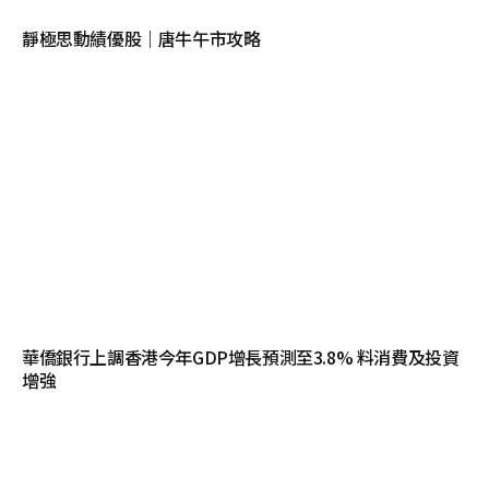
靜極思動績優股｜唐牛午市攻略
華僑銀行上調香港今年GDP增長預測至3.8% 料消費及投資
增強