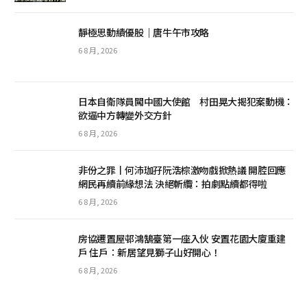
靜極思動績優股｜唐牛午市攻略
6 8 月, 2026
日本自衛隊員闖中國大使館 村田晃大揭犯案動機：
欲逼中方轉變外交方針
6 8 月, 2026
非份之罪丨何沛珈孖阮浩棕激吻戲掀熱議 開腔回應
網民再續前緣想法 決絕斬纜：拍劇點續都得啦
6 8 月, 2026
房協遷置屋邨鴻鵠臺第一座入伙 安置花園大廈重建
戶 住戶：新居望見獅子山好開心！
6 8 月, 2026