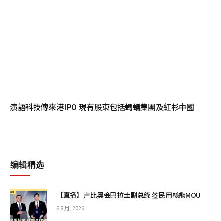
演語科技傳來港IPO 現有股東包括螞蟻集團及紅杉中國
编辑精选
【直播】卢比奥会巴拉圭副总统 签民用核能MOU
6 8 月, 2026