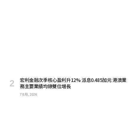
宏利金融次季核心盈利升12% 派息0.485加元 港澳業
務主要業績均錄雙位增長
7 8 月, 2026