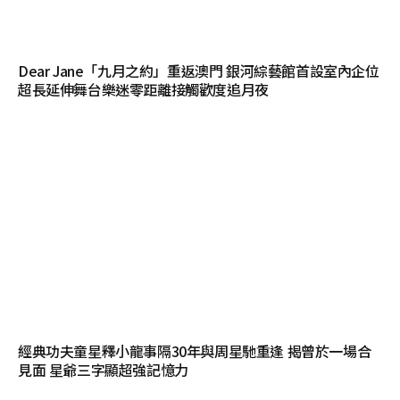
Dear Jane「九月之約」重返澳門 銀河綜藝館首設室內企位
超長延伸舞台樂迷零距離接觸歡度追月夜
經典功夫童星釋小龍事隔30年與周星馳重逢 揭曾於一場合
見面 星爺三字顯超強記憶力