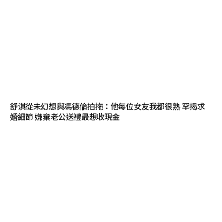
舒淇從未幻想與馮德倫拍拖：他每位女友我都很熟 罕揭求
婚細節 嫌棄老公送禮最想收現金