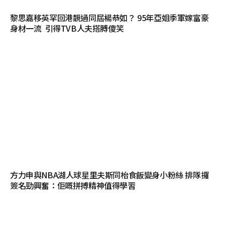
黎思嘉移英罕回港靚過同屆楊恭如？ 95年亞姐季軍嫁富豪
身材一流 引得TVB人夫搭膊傻笑
方力申與NBA湖人球星里夫斯同枱食飯變身小粉絲 排隊攞
簽名勁興奮：佢嘅拼搏精神值得學習