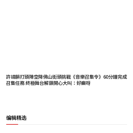
許靖韻打頭陣空降佛山街頭挑戰《音樂召集令》60分鐘完成
召集任務 終極舞台解鎖開心大叫：好癲呀
编辑精选