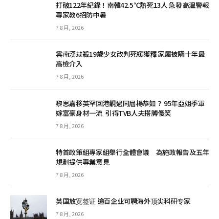
打破122年紀錄！南韓42.5℃熱死13人 急發高溫警報
專家教6招防中暑
7 8 月, 2026
雲南漢劫殺19歲少女改判死緩獲釋 家屬被瞞十年最
高檢介入
7 8 月, 2026
黎思嘉移英罕回港靚過同屆楊恭如？ 95年亞姐季軍
嫁富豪身材一流 引得TVB人夫搭膊傻笑
7 8 月, 2026
特首政策組專家組舉行全體會議 為施政報告及五年
規劃提供專業意見
7 8 月, 2026
英国放宽签证 逾百企业可聘海外顶尖科研专家
7 8 月, 2026