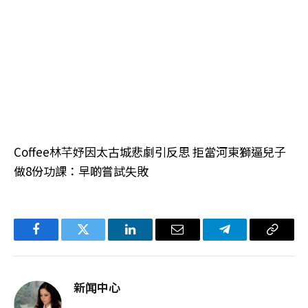
Coffee林芊妤因太古城悲劇引反思 拒當河東獅逼兒子
做8份功課：早啲嘗試失敗
Facebook
Twitter
LinkedIn
电
Telegram
复
子
制
邮
链
新闻中心
件
接