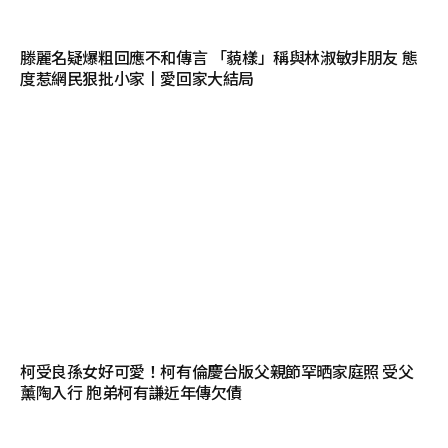
滕麗名疑爆粗回應不和傳言 「藐樣」稱與林淑敏非朋友 態
度惹網民狠批小家丨愛回家大結局
柯受良孫女好可愛！柯有倫慶台版父親節罕晒家庭照 受父
薰陶入行 胞弟柯有謙近年傳欠債