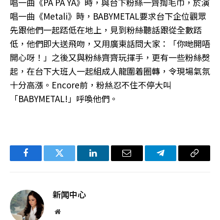
唱一曲《PA PA YA》時，與台下粉絲一齊揈毛巾，於演
唱一曲《Metali》時，BABYMETAL要求台下企位觀眾
先跟他們一起踎低在地上，見到粉絲聽話跟從全數踎
低，他們即大送飛吻，又用廣東話問大家：「你哋開唔
開心呀！」之後又與粉絲齊齊玩揮手，更有一些粉絲㷫
起，在台下大班人一起組成人龍圍着圈轉，令現場氣氛
十分高漲。Encore前，粉𢇁忍不住不停大叫
「BABYMETAL!」呼喚他們。
Facebook
Twitter
LinkedIn
电
Telegram
复
子
制
邮
链
新闻中心
件
接
网