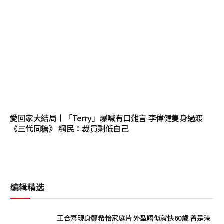
愛回家大結局丨「Terry」爆喊有口難言 李偉健隻身過渡
《三代同糖》 網民：裁員剩低自己
编辑精选
王合喜現身鄭希怡家庭片 外型唔似就快60歲 曾是港