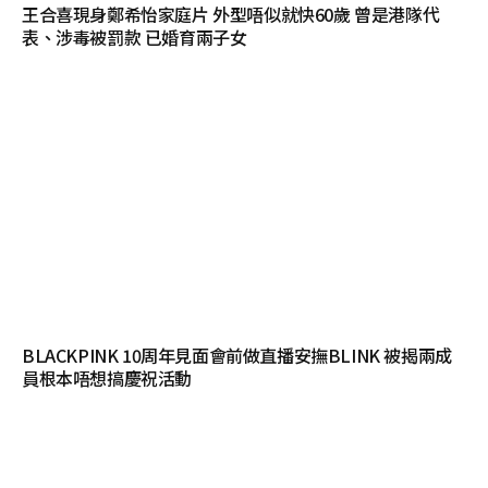
王合喜現身鄭希怡家庭片 外型唔似就快60歲 曾是港隊代
表、涉毒被罰款 已婚育兩子女
BLACKPINK 10周年見面會前做直播安撫BLINK 被揭兩成
員根本唔想搞慶祝活動