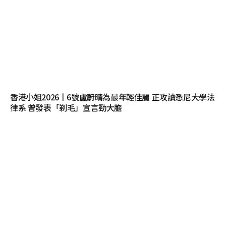
香港小姐2026丨6號盧蔚晴為最年輕佳麗 正攻讀悉尼大學法
律系 曾發表「剃毛」宣言勁大膽