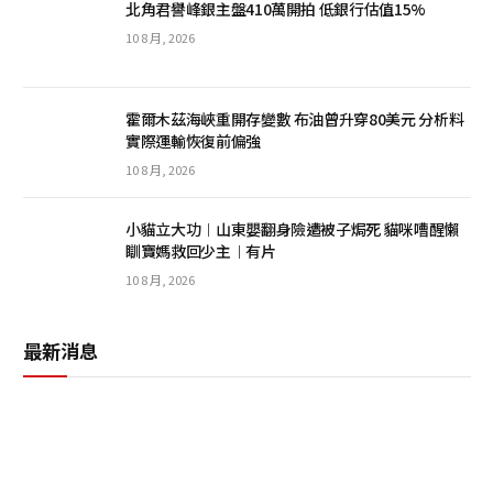
北角君譽峰銀主盤410萬開拍 低銀行估值15%
10 8 月, 2026
霍爾木茲海峽重開存變數 布油曾升穿80美元 分析料
實際運輸恢復前偏強
10 8 月, 2026
小貓立大功︱山東嬰翻身險遭被子焗死 貓咪嘈醒懶
瞓寶媽救回少主︱有片
10 8 月, 2026
最新消息