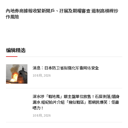
內地券商據報收緊新開戶、孖展及期權審查 遏制高槓桿炒
作風險
编辑精选
消息：日本防卫省拟强化军备网络安全
10 8 月, 2026
深水埗「戰地風」銀主盤單位放售！石屎剝落/牆身
漏水 經紀拍片介紹「幾似戰區」惹網民爆笑：佢盡
哂力！
10 8 月, 2026