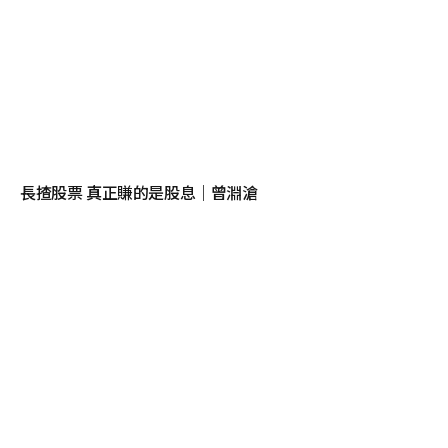
長揸股票 真正賺的是股息｜曾淵滄