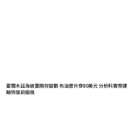
霍爾木茲海峽重開存變數 布油曾升穿80美元 分析料實際運
輸恢復前偏強