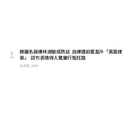
滕麗名藐爆林淑敏成熱話 自爆遭前輩直斥「黑面樣
衰」 認冇表情得人驚屢行冤枉路
10 8 月, 2026