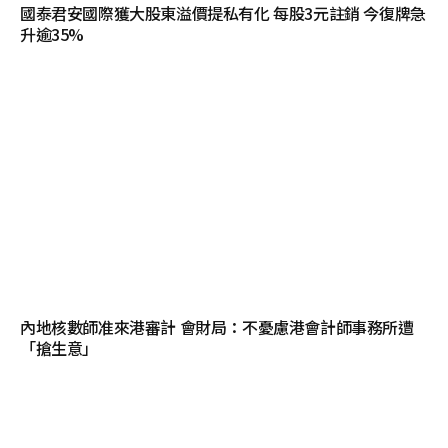
國泰君安國際獲大股東溢價提私有化 每股3元註銷 今復牌急
升逾35%
內地核數師准來港審計 會財局：不憂慮港會計師事務所遭
「搶生意」