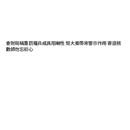
會財局稱重罰羅兵咸具阻嚇性 恒大案帶來警示作用 寄語核
數師勿忘初心