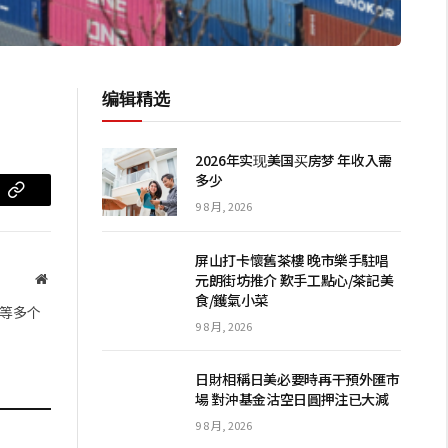
编辑精选
2026年实现美国买房梦 年收入需
多少
m
复
9 8 月, 2026
制
屏山打卡懷舊茶樓 晚市樂手駐唱
链
元朗街坊推介 歎手工點心/茶記美
网
食/鑊氣小菜
站
接
等多个
9 8 月, 2026
日財相稱日美必要時再干預外匯市
場 對沖基金沽空日圓押注已大減
9 8 月, 2026