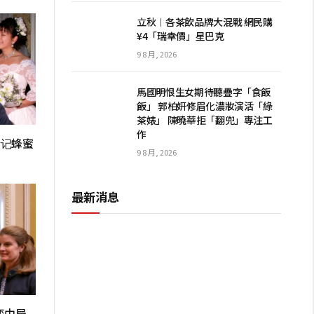
立秋︱各茶飲品牌大混戰 網民購
¥4「瑞幸價」星巴克
9 8 月, 2026
馬國明恨生女期待聽疊字「食飯
飯」 郭柏妍修眉化濃妝演活「綠
茶婊」 陳曉華拒「翻兜」專注工
作
登记蜂蜜
9 8 月, 2026
最新消息
弈中局