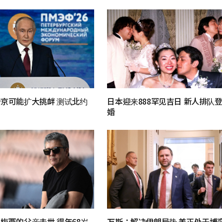
京可能扩大挑衅 测试北约
日本迎来888罕见吉日 新人排队
婚
梅西的父亲去世 得年68岁
万斯：解决伊朗局势 美正处于博