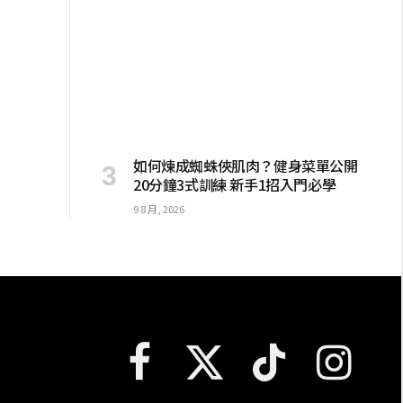
如何煉成蜘蛛俠肌肉？健身菜單公開
20分鐘3式訓練 新手1招入門必學
9 8 月, 2026
Facebook
X
TikTok
Instagram
(Twitter)