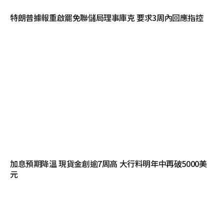
特朗普據報重啟罷免聯儲局理事庫克 要求3周內回應指控
加息預期降溫 現貨金創逾7周高 大行料明年中再破5000美
元