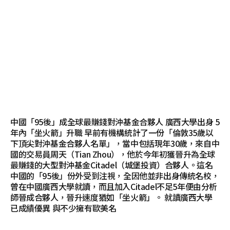
中國「95後」成全球最賺錢對沖基金合夥人 廣西大學出身 5
年內「坐火箭」升職 早前有機構統計了一份「倫敦35歲以
下頂尖對沖基金合夥人名單」，當中包括現年30歲，來自中
國的交易員周天（Tian Zhou），他於今年初獲晉升為全球
最賺錢的大型對沖基金Citadel（城堡投資）合夥人。這名
中國的「95後」份外受到注視，全因他並非出身傳統名校，
曾在中國廣西大學就讀，而且加入Citadel不足5年便由分析
師晉成合夥人，晉升速度猶如「坐火箭」。 就讀廣西大學
已成績優異 與不少擁有歐美名