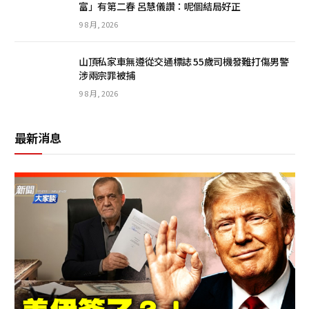
富」有第二春 呂慧儀讚：呢個結局好正
9 8 月, 2026
山頂私家車無遵從交通標誌 55歲司機發難打傷男警
涉兩宗罪被捕
9 8 月, 2026
最新消息