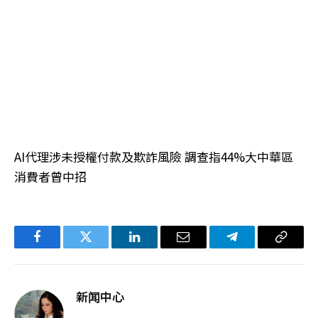
AI代理涉未授權付款及欺詐風險 調查指44%大中華區
消費者曾中招
Facebook
Twitter
LinkedIn
电
Telegram
复
子
制
邮
链
新闻中心
件
接