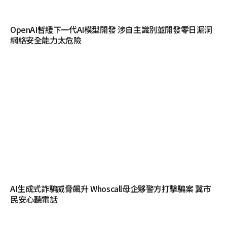
OpenAI暫緩下一代AI模型開發 涉自主識別並開發零日漏洞
網絡安全能力太危險
AI生成式詐騙威脅飆升 Whoscall母企夥警方打擊騙案 冀市
民安心聽電話