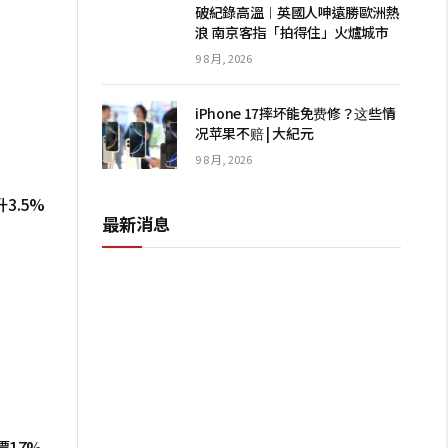
破紀錄高溫︱英國人呻遠勝歐洲熱
浪 南京客指「拍得住」火爐城市
9 8 月, 2026
iPhone 17摔坏能免费修？这些情
况苹果不赔 | 大紀元
9 8 月, 2026
升3.5%
最新消息
價17%