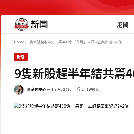
港聞
Home
»
9隻新股趕半年結共籌468億 「果鏈」立訊精密集資達242億
財經
9隻新股趕半年結共籌4
由
新闻中心
1 7 月, 2026
1 分钟阅读