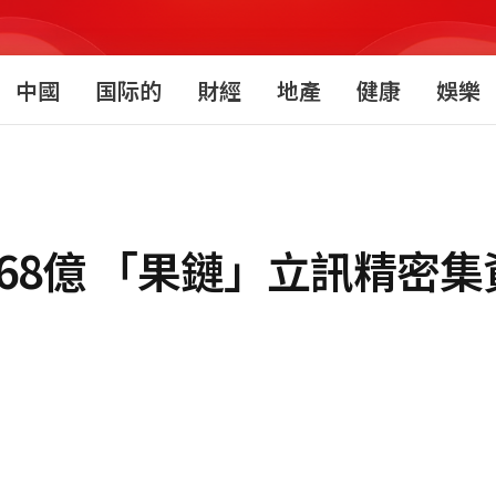
中國
国际的
財經
地產
健康
娛樂
68億 「果鏈」立訊精密集