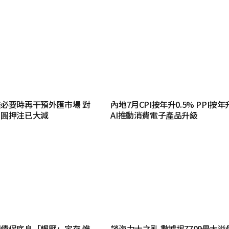
必要時再干預外匯市場 對
內地7月CPI按年升0.5% PPI按年
日圓押注已大減
AI推動消費電子產品升級
債保底息「輾壓」定存 惟
談海力士之亂 數據揭7709最大溢