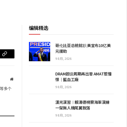
编辑精选
哥伦比亚总统就职 美宣布10亿美
元援助
m
复
9 8 月, 2026
制
DRAM超级周期再出發 AMAT惹憧
链
憬｜藍血工廠
网
站
接
9 8 月, 2026
等多个
漢光演習︱賴清德視察海軍演練
一架無人機尾翼脫落
9 8 月, 2026