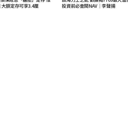
 大額定存可享3.4厘
投資前必查閱NAV｜李聲揚