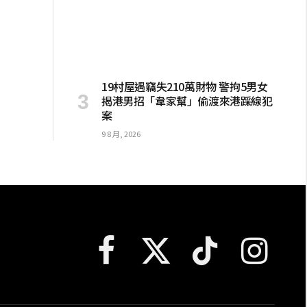
19村屋遇竊失210萬財物 警拘5男女
揭港男招「韋家幫」偷渡來港踩線犯
案
9 8 月, 2026
Facebook
X
TikTok
Instagram
(Twitter)