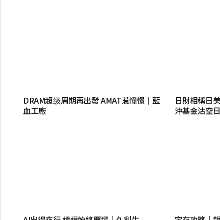
DRAM超级周期再出發 AMAT惹憧憬｜藍
日財相稱日美
血工廠
沖基金沽空
AI出得來行 槓桿始終要還｜久利生
定存攻略｜銀