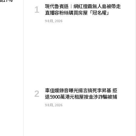
現代魯賓遜︱網紅擅霸無人島被帶走
直播容粉絲購買房屋「冠名權」
9 8 月, 2026
車佳媛錄音曝光揚言搞死李昇基 拒
退5900萬港元租屋按金涉詐騙被捕
9 8 月, 2026