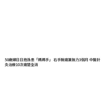
50歲婦日日抱孫患「媽媽手」 右手腕痛兼無力3個月 中醫針
灸治療10次痛楚全消