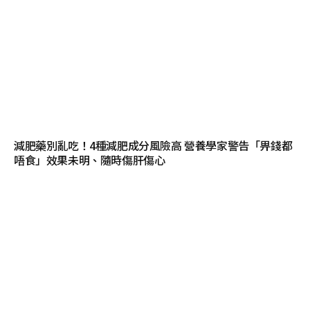
減肥藥別亂吃！4種減肥成分風險高 營養學家警告「畀錢都
唔食」效果未明、隨時傷肝傷心