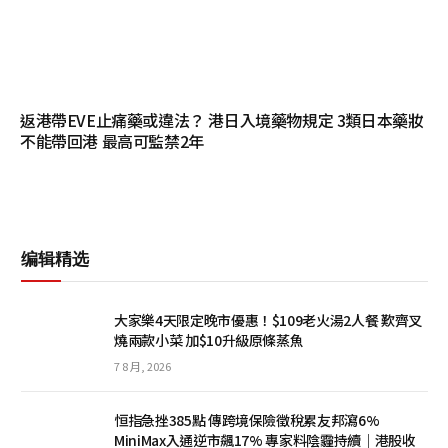
返港帶EVE止痛藥或違法？ 港日入境藥物規定 3類日本藥妝
不能帶回港 最高可監禁2年
编辑精选
大家樂4天限定晚市優惠！$109老火湯2人餐 歎齊叉
燒兩款小菜 加$10升級原條蒸魚
7 8 月, 2026
恒指急挫385點 傳跨境保險徵稅累友邦瀉6%
MiniMax入通逆市飆17% 專家料陰霾持續｜港股收