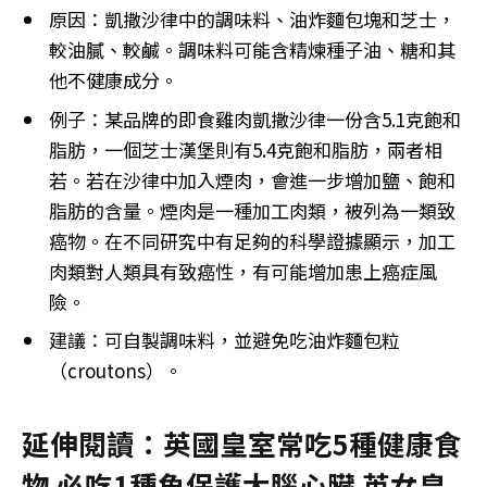
原因：凱撒沙律中的調味料、油炸麵包塊和芝士，
較油膩、較鹹。調味料可能含精煉種子油、糖和其
他不健康成分。
例子：某品牌的即食雞肉凱撒沙律一份含5.1克飽和
脂肪，一個芝士漢堡則有5.4克飽和脂肪，兩者相
若。若在沙律中加入煙肉，會進一步增加鹽、飽和
脂肪的含量。煙肉是一種加工肉類，被列為一類致
癌物。在不同研究中有足夠的科學證據顯示，加工
肉類對人類具有致癌性，有可能增加患上癌症風
險。
建議：可自製調味料，並避免吃油炸麵包粒
（croutons）。
延伸閱讀：英國皇室常吃5種健康食
物 必吃1種魚保護大腦心臟 英女皇