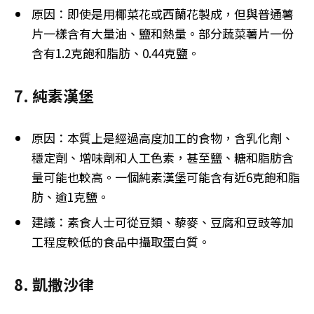
原因：即使是用椰菜花或西蘭花製成，但與普通薯
片一樣含有大量油、鹽和熱量。部分蔬菜薯片一份
含有1.2克飽和脂肪、0.44克鹽。
7. 純素漢堡
原因：本質上是經過高度加工的食物，含乳化劑、
穩定劑、增味劑和人工色素，甚至鹽、糖和脂肪含
量可能也較高。一個純素漢堡可能含有近6克飽和脂
肪、逾1克鹽。
建議：素食人士可從豆類、藜麥、豆腐和豆豉等加
工程度較低的食品中攝取蛋白質。
8. 凱撒沙律