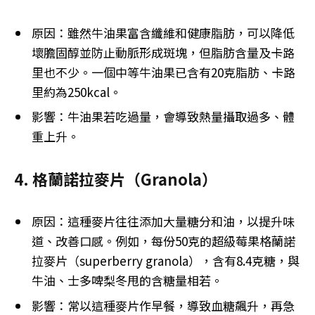
原因：雖然牛油果富含纖維和健康脂肪，可以降低
壞膽固醇並防止動脈形成斑塊，但脂肪含量及卡路
里也不少。一個中等牛油果已含有20克脂肪、卡路
里約為250kcal。
影響：牛油果若吃過量，會導致熱量攝取過多、體
重上升。
4. 格蘭諾拉麥片（Granola）
原因：這種麥片往往添加大量糖分和油，以提升味
道、改善口感。例如，每份50克的超級莓果格蘭諾
拉麥片（superberry granola），含有8.4克糖，與
牛油、士多啤梨冬甩的含糖量相若。
影響：常以這種麥片作早餐，導致血糖飆升，再急