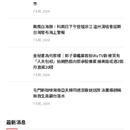
市
7 8 月, 2026
颱風白海豚︱料周日下午登陸浙江 溫州演唱會延期
台灣發布海上警報
7 8 月, 2026
金秘書為何那樣｜郭子豪離巢首拍ViuTV劇 被笑有
「人夫包袱」拍親熱戲向鄧卓殷備案 練美娟戒酒2個
月激減20磅
7 8 月, 2026
屯門新咖啡灣南亞夫婦同遇溺昏迷送院 泳灘橫額稱
無救生員籲勿落水
7 8 月, 2026
最新消息