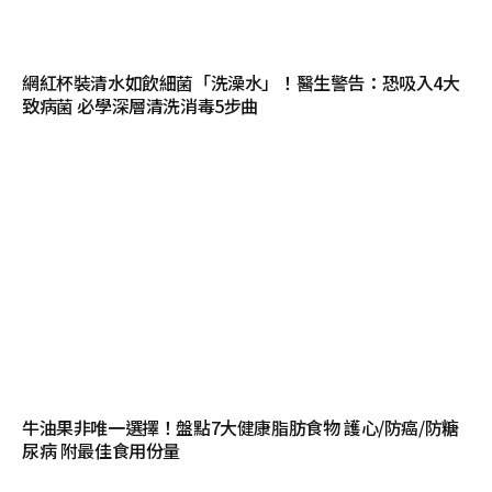
網紅杯裝清水如飲細菌「洗澡水」！醫生警告：恐吸入4大
致病菌 必學深層清洗消毒5步曲
牛油果非唯一選擇！盤點7大健康脂肪食物 護心/防癌/防糖
尿病 附最佳食用份量