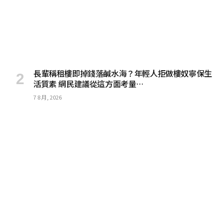
長輩稱租樓即掉錢落鹹水海？年輕人拒做樓奴寧保生
活質素 網民建議從這方面考量…
7 8 月, 2026