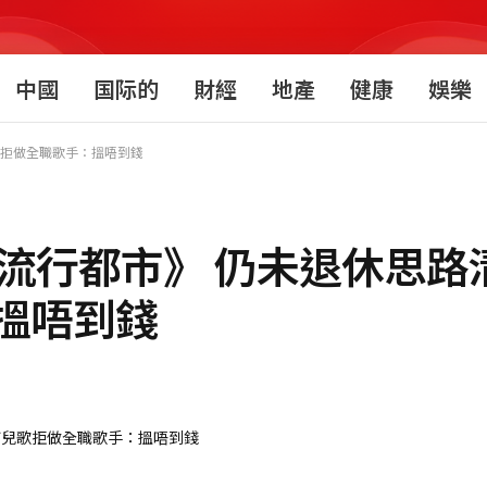
中國
国际的
財經
地產
健康
娛樂
歌拒做全職歌手：搵唔到錢
流行都市》 仍未退休思路
搵唔到錢