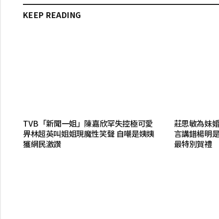
KEEP READING
TVB「新聞一姐」陳嘉欣罕失控極可愛
莊思敏為妹婚
畀林超英叫姐姐現魔性笑聲 自嘲是姨姨
言講錯楊明是
獲網民激讚
最特別賀禮