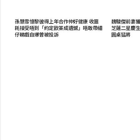
孫慧雪憶黎彼得上年合作仲好健康 收噩
魏駿傑前妻
耗接受唔到「約定飲茶成遺憾」唔敢帶細
芝蓮二星慶生
仔睇戲自爆曾被投訴
圓桌猛將