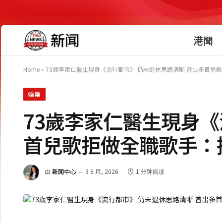
港聞
Home
»
73歲李家仁醫生現身《流行都市》 仍未退休思路清晰 曾出多首兒
娛樂
73歲李家仁醫生現身《
首兒歌拒做全職歌手：
由
新闻中心
3 6 月, 2026
1 分钟阅读