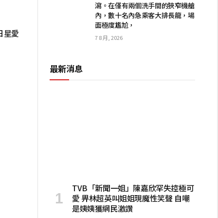
瀉。在僅有兩個洗手間的狹窄機艙
內，數十名內急乘客大排長龍，場
面極度尷尬，
日星愛
7 8 月, 2026
最新消息
TVB「新聞一姐」陳嘉欣罕失控極可
愛 畀林超英叫姐姐現魔性笑聲 自嘲
是姨姨獲網民激讚