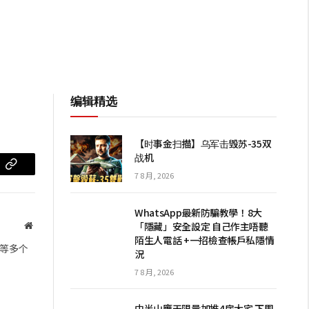
编辑精选
【时事金扫描】乌军击毁苏-35双
战机
m
复
7 8 月, 2026
制
WhatsApp最新防騙教學！8大
链
「隱藏」安全設定 自己作主唔聽
网
陌生人電話 +一招檢查帳戶私隱情
站
接
等多个
況
7 8 月, 2026
中半山應天限量加推4房大宅 下周