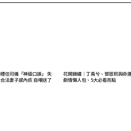
禮任司儀「神級口誤」 失
花開錦繡｜丁禹兮、鄧恩熙與命
合法妻子感內疚 自嘲送了
劇情懶人包、5大必看亮點