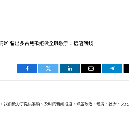
路清晰 曾出多首兒歌拒做全職歌手：搵唔到錢
Facebook
Twitter
LinkedIn
电
Telegra
子
邮
件
。我们致力于提供准确、及时的新闻报道，涵盖政治、经济、社会、文化