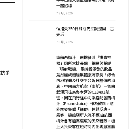
一起招標
7 8 月, 2026
恒指失250日線或先回調整固｜古
天后
7 8 月, 2026
南航西梅汁｜飛機餐派「排毒神
器」廁所大排長龍 網民笑稱變
「噴射戰機」 飛機餐派發的飲品
運抗爭
竟然釀成機艙集體腹瀉慘劇！綜合
內地媒體及社交平台近日熱傳的消
息，中國南方航空（南航）一個由
武漢飛往烏魯木齊的CZ8403航
班，因在飛行途中向乘客配發西梅
汁（Prune Juice）作為飲料，意
外觸發集體「通便」連鎖反應。
乘客：機艙廁所人流不絕 由於西
梅汁含有極高濃度的天然糖醇，機
上大批乘客在短時間內出現嚴重腹