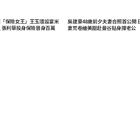
獲「保險女王」王玉環設宴米
吳建豪48歲前夕夫妻合照首公開 
 張利華投身保險晉身百萬
妻荒卷繪美甜赴曼谷貼身撐老公