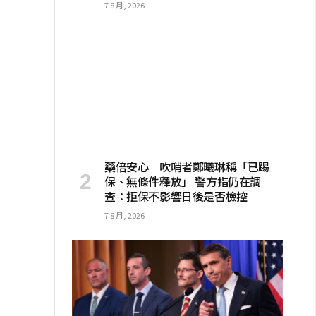
7 8 月, 2026
藥倍安心｜吹哨者鄭曦琳稱「已踢
保、無條件釋放」 警方指仍在調
查：拒保不影響日後是否檢控
7 8 月, 2026