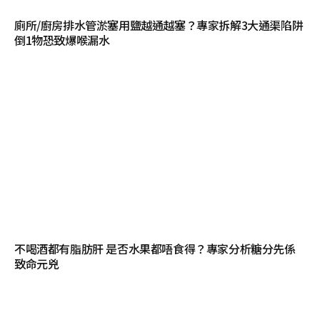
廁所/廚房排水管淤塞用鹽越通越塞？專家拆解3大通渠陷阱
倒1物恐致爆喉漏水
不喝酒都有脂肪肝 是否水果都唔食得？專家分析糖分先係
致命元兇