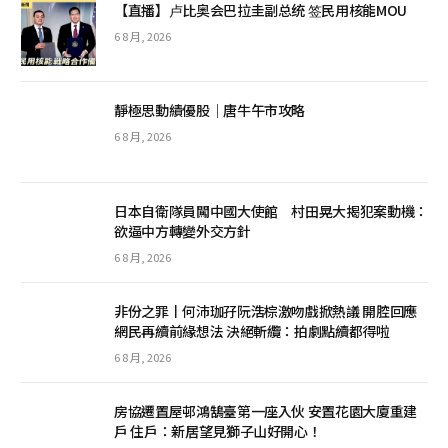
【直播】卢比奥会巴拉圭副总统 签民用核能MOU
6 8 月, 2026
靜極思動績優股｜唐牛午市攻略
6 8 月, 2026
日本自衛隊員闖中國大使館 村田晃大揭犯案動機：
欲逼中方轉變外交方針
6 8 月, 2026
非份之罪丨何沛珈孖阮浩棕激吻戲掀熱議 開腔回應
網民再續前緣想法 決絕斬纜：拍劇點續都得啦
6 8 月, 2026
房協遷置屋邨鴻鵠臺第一座入伙 安置花園大廈重建
戶 住戶：新居望見獅子山好開心！