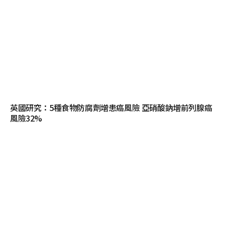
英國研究：5種食物防腐劑增患癌風險 亞硝酸鈉增前列腺癌
風險32%