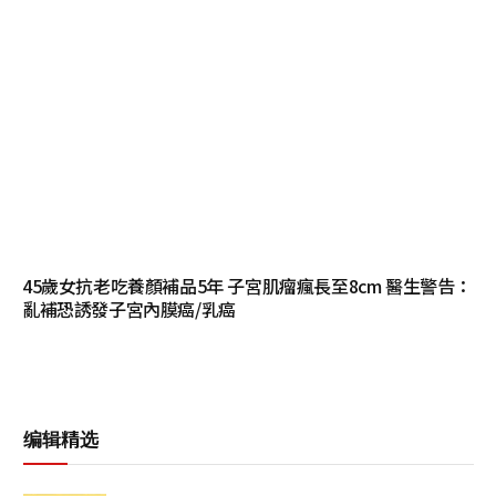
45歲女抗老吃養顏補品5年 子宮肌瘤瘋長至8cm 醫生警告：
亂補恐誘發子宮內膜癌/乳癌
编辑精选