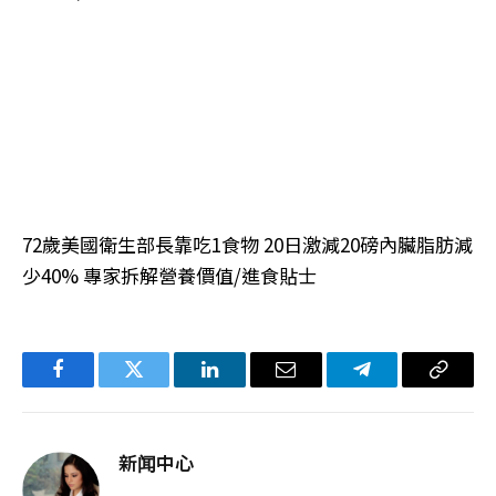
72歲美國衛生部長靠吃1食物 20日激減20磅內臟脂肪減
少40% 專家拆解營養價值/進食貼士
Facebook
Twitter
LinkedIn
电
Telegram
复
子
制
邮
链
新闻中心
件
接