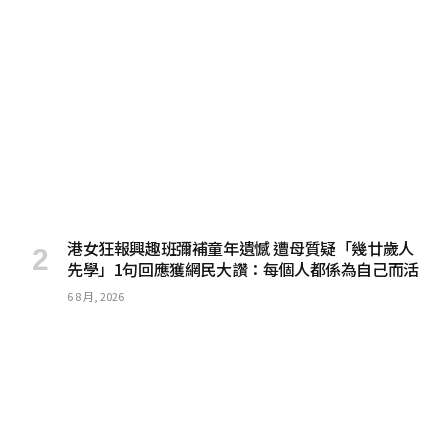
港女狂報興趣班彌補童年遺憾 遭母質疑「幾廿歲人
先學」1句回應獲網民大讚：每個人都係為自己而活
6 8 月, 2026