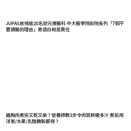
JUPAS放榜逾20名狀元揀醫科 中大醫學院前院長列「7個不
要讀醫的理由」寄語白袍是責任
雞胸肉煮完又乾又柴？營養師教3步令肉質鮮嫩多汁 煮前用
洋蔥/水果/乳酪醃製都得？