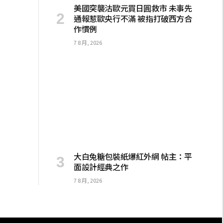
美國突襲沽歐元買日圓救市 未事先
通報惹歐央行不滿 被指打破西方合
作慣例
7 8 月, 2026
大白兔糖包裝紙爆紅外網 帖主：平
面設計經典之作
7 8 月, 2026