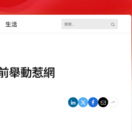
生活
頭前舉動惹網