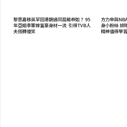
黎思嘉移英罕回港靚過同屆楊恭如？ 95
方力申與NB
年亞姐季軍嫁富豪身材一流 引得TVB人
身小粉絲 排
夫搭膊傻笑
精神值得學