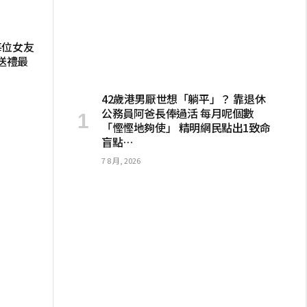
每位女友
送禮最
42歲港男厭世想「躺平」？ 靠退休
公務員阿爸長俸過活 每月呢個數
「慳慳地夠使」 精明網民點出1致命
盲點…
7 8 月, 2026