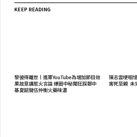
KEEP READING
黎彼得離世丨進軍YouTube為增加節目效
陳志雲哽咽憶
果故意講惹火言論 爆圈中秘聞狂踩鄭中
害死至親 未
基夏韶聲伍仲衡火藥味濃