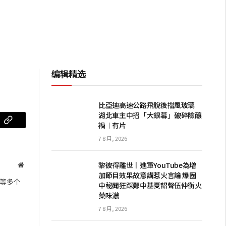
编辑精选
比亞迪高速公路飛脫後擋風玻璃
湖北車主中招「大銀幕」破碎險釀
禍︱有片
m
复
7 8 月, 2026
制
链
黎彼得離世丨進軍YouTube為增
网
加節目效果故意講惹火言論 爆圈
站
接
等多个
中秘聞狂踩鄭中基夏韶聲伍仲衡火
藥味濃
7 8 月, 2026