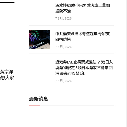
深水埗62歲小巴男乘客車上暈倒
送院不治
7 8 月, 2026
中共偷美AI技术弯道超车 专家支
四招防堵
7 8 月, 2026
返港帶EVE止痛藥或違法？ 港日入
境藥物規定 3類日本藥妝不能帶回
仔黃宗澤
港 最高可監禁2年
唔想大家
7 8 月, 2026
最新消息