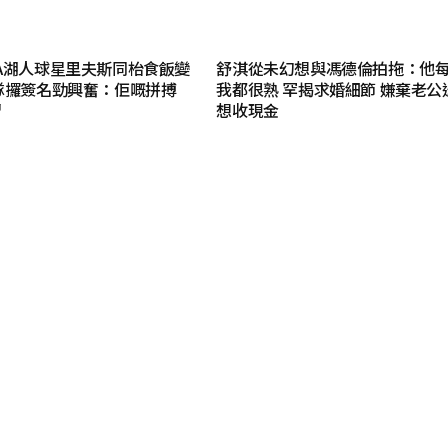
A湖人球星里夫斯同枱食飯變
舒淇從未幻想與馮德倫拍拖：他
隊攞簽名勁興奮：佢嘅拼搏
我都很熟 罕揭求婚細節 嫌棄老公
習
想收現金