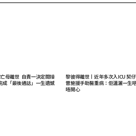
亡母離世 自責一決定間接
黎彼得離世丨近年多次入ICU 契
完成「最後通話」一生遺憾
曾施援手助醫重病：佢瀟灑一生
唔開心