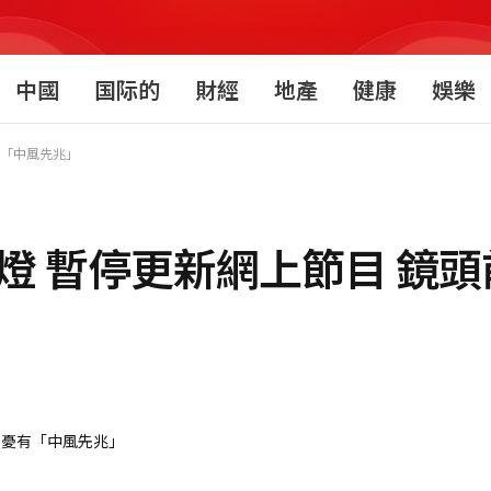
中國
国际的
財經
地產
健康
娛樂
有「中風先兆」
燈 暫停更新網上節目 鏡