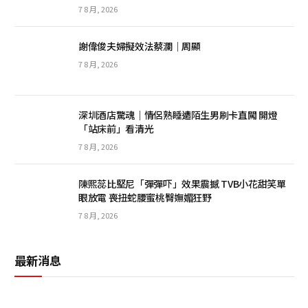
7 8 月, 2026
謝偉俊夫婦擬效法蔡瀾｜周顯
7 8 月, 2026
深圳酒店驚魂｜情侶熟睡遭陌生男刷卡直闖 開燈
「站床前」看清光
7 8 月, 2026
陳熙蕊比堅尼「彈彈吓」效果震撼 TVB小花甜笑單
眼放電 喪扭蛇腰蜜桃臀嫵媚狂野
7 8 月, 2026
最新消息