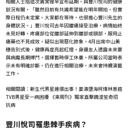
相關人士指這次異常提早宣布延期，與豐川悅司的健康
狀況有關，「雖然目前有共識希望能在明年開拍，但實
際日程仍未定案。大家都在等待，也很擔心豐川先生的
身體狀況。」豐川悅司去年因腰痛接受治療，病情始終
未見好轉，疼痛部位從腰部延伸到腰部或頸部，服用止
痛藥也不見成效，疑似出現惡化跡象，4月出席中山美
穗告別式後，健康再度亮起紅燈，身邊友人透露未來要
與病魔長期搏鬥，選擇暫時停工休養，所屬公司當時表
示未有明確診斷，仍在進行相關治療，未來會持續演藝
工作。
相關閱讀：新生代男星連環出事！姜濤墮海柯煒林患癌
TVB男星受一病困擾 《東周刊》獨家直擊魏浚笙奇招
抗病
豐川悅司罹患棘手疾病？