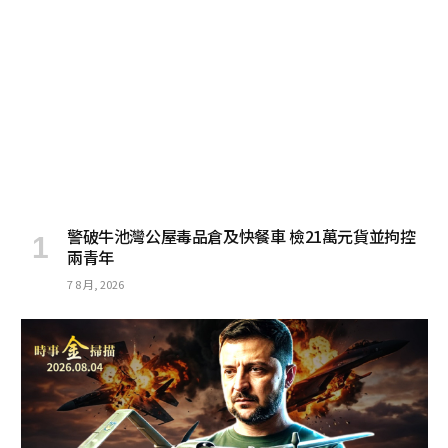
警破牛池灣公屋毒品倉及快餐車 檢21萬元貨並拘控
兩青年
7 8 月, 2026