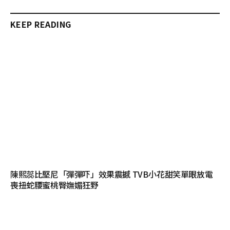
KEEP READING
陳熙蕊比堅尼「彈彈吓」效果震撼 TVB小花甜笑單眼放電
喪扭蛇腰蜜桃臀嫵媚狂野