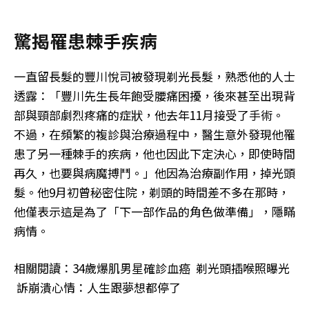
驚揭罹患棘手疾病
一直留長髮的豐川悅司被發現剃光長髮，熟悉他的人士
透露：「豐川先生長年飽受腰痛困擾，後來甚至出現背
部與頸部劇烈疼痛的症狀，他去年11月接受了手術。
不過，在頻繁的複診與治療過程中，醫生意外發現他罹
患了另一種棘手的疾病，他也因此下定決心，即使時間
再久，也要與病魔搏鬥。」他因為治療副作用，掉光頭
髮。他9月初曾秘密住院，剃頭的時間差不多在那時，
他僅表示這是為了「下一部作品的角色做準備」，隱瞞
病情。
相關閱讀：34歲爆肌男星確診血癌 剃光頭插喉照曝光
訴崩潰心情：人生跟夢想都停了