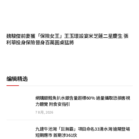
魏駿傑前妻獲「保險女王」王玉環設宴米芝蓮二星慶生 張
利華投身保險晉身百萬圓桌猛將
编辑精选
網購銀鱈魚扒水銀含量超標60% 過量攝取恐損害視
力聽覺 附食安指引
7 8 月, 2026
九建牛池灣「巨無霸」項目命名33清水灣 搶閘登場
短期應市 首期涉361伙