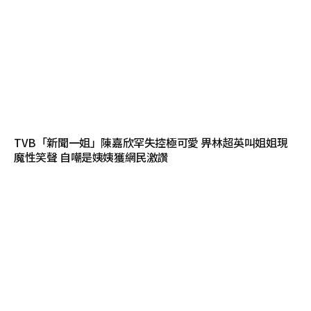
TVB「新聞一姐」陳嘉欣罕失控極可愛 畀林超英叫姐姐現
魔性笑聲 自嘲是姨姨獲網民激讚