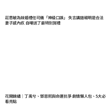
莊思敏為妹婚禮任司儀「神級口誤」 失言講錯楊明是合法
妻子感內疚 自嘲送了最特別賀禮
花開錦繡｜丁禹兮、鄧恩熙與命運抗爭 劇情懶人包、5大必
看亮點