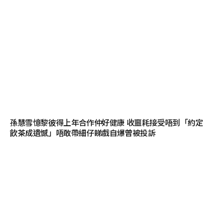
孫慧雪憶黎彼得上年合作仲好健康 收噩耗接受唔到「約定
飲茶成遺憾」唔敢帶細仔睇戲自爆曾被投訴