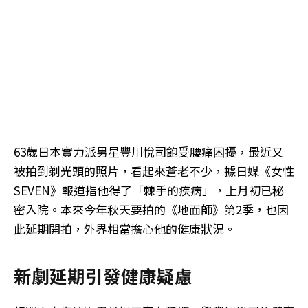
63歲日本實力派男星豐川悅司飽受腰痛困擾，最近又
被拍到剃光頭的照片，看起來蒼老不少，據日媒《女性
SEVEN》報道指他得了「棘手的疾病」，上月初已秘
密入院。本來今年秋天要拍的《地面師》第2季，也因
此延期開拍，外界相當擔心他的健康狀況。
新劇延期引發健康疑慮