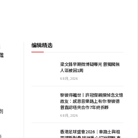
编辑精选
展
難
梁文鋒早期微博疑曝光 曾獨闖無
人區被困1周
6 8 月, 2026
黎彼得離世丨許冠傑親撰悼念文憶
故友：感恩音樂路上有你 黎彼德
曾直認唔夾合作7年終拆夥
到
6 8 月, 2026
難
香港足球盛會2026｜車路士與祖
活
雲達斯對壘 球迷悉心打扮觀戰 車