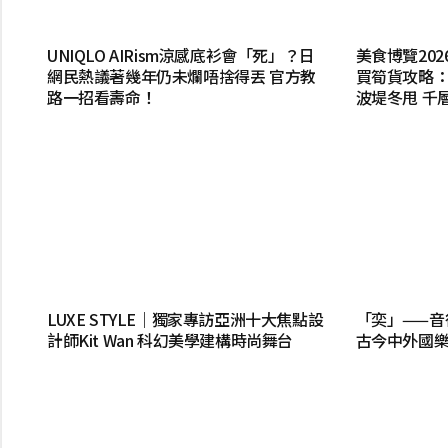
UNIQLO AIRism涼感底衫會「死」？日
美食博覽202
網民熱議著幾年仍未爛唔捨得丟 官方教
買筍貨攻略：
路一招看壽命！
波堤冬甩 千
LUXE STYLE｜獨家專訪亞洲十大焦點設
「奕」——音
計師Kit Wan 科幻美學建構時尚舞台
古今中外國