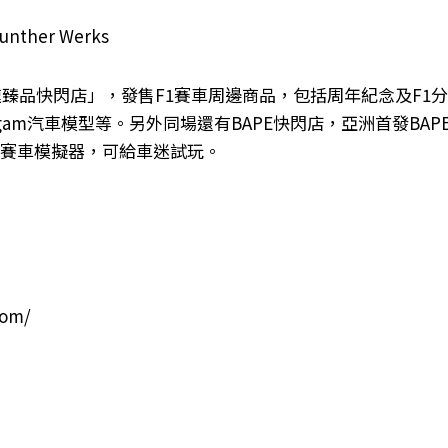
Gunther Werks
極速臻品快閃店」，發售F1賽車周邊商品，包括周年紀念及F1
gam汽車模型等。另外同場還有BAPE快閃店，亞洲首發BAPE
1 賽車模擬器，可給車迷試玩。
com/