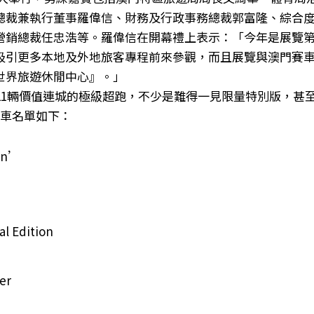
總裁兼執行董事羅偉信、財務及行政事務總裁郭富隆、綜合
營銷總裁任忠浩等。羅偉信在開幕禮上表示：「今年是展覽第
吸引更多本地及外地旅客專程前來參觀，而且展覽與澳門賽
世界旅遊休閒中心』。」
21輛價值連城的極級超跑，不少是難得一見限量特別版，甚
展車名單如下：
gon’
al Edition
er