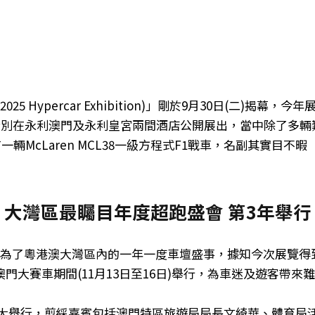
025 Hypercar Exhibition)」剛於9月30日(二)揭幕，今年
分別在永利澳門及永利皇宮兩間酒店公開展出，當中除了多輛
有一輛McLaren MCL38一級方程式F1戰車，名副其實目不暇
│大灣區最矚目年度超跑盛會 第3年舉行
成為了粵港澳大灣區內的一年一度車壇盛事，據知今次展覽得
大賽車期間(11月13日至16日)舉行，為車迷及遊客帶來
盛大舉行，剪綵嘉賓包括澳門特區旅遊局局長文綺華、體育局