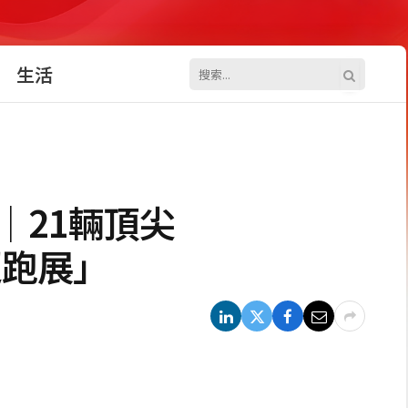
生活
│21輛頂尖
幻超跑展」