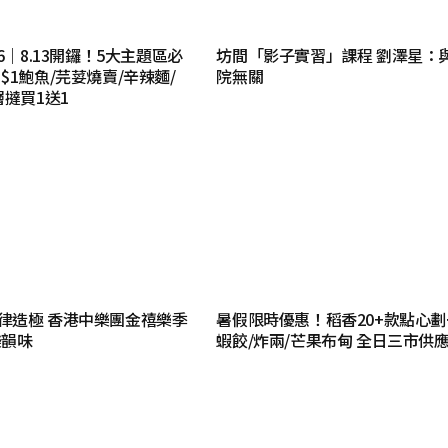
6｜8.13開鑼！5大主題區必
坊間「影子實習」課程 劉澤星：
$1鮑魚/芫荽燒賣/辛辣麵/
院無關
層撻買1送1
律造極 香港中樂團金禧樂季
暑假限時優惠！稻香20+款點心劃
樂韻味
蝦餃/炸兩/芒果布甸 全日三市供