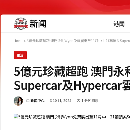
港聞
Home
»
5億元珍藏超跑 澳門永利Wynn免費展出至11月中│21輛頂尖Superc
生活
5億元珍藏超跑 澳門永
Supercar及Hyper
由
新闻中心
3 10 月, 2025
1 分钟阅读