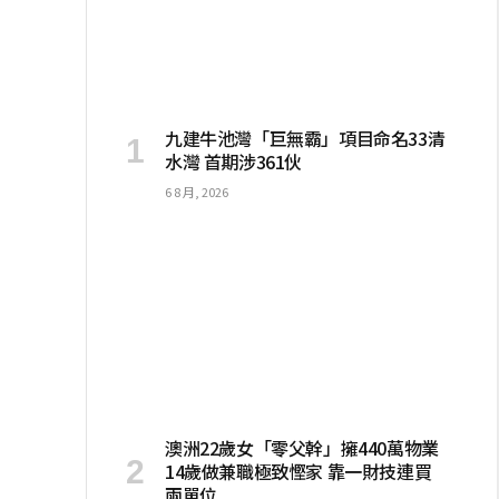
九建牛池灣「巨無霸」項目命名33清
水灣 首期涉361伙
6 8 月, 2026
澳洲22歲女「零父幹」擁440萬物業
14歲做兼職極致慳家 靠一財技連買
兩單位