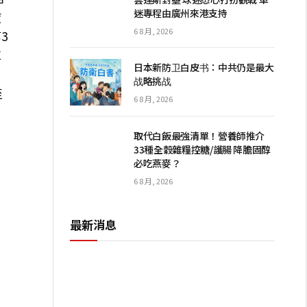
迷專程由廣州來港支持
度
6 8 月, 2026
3
車
日本新防卫白皮书：中共仍是最大
战略挑战
至
6 8 月, 2026
取代白飯最強清單！營養師推介
33種全穀雜糧控糖/護腸 降膽固醇
必吃燕麥？
6 8 月, 2026
最新消息