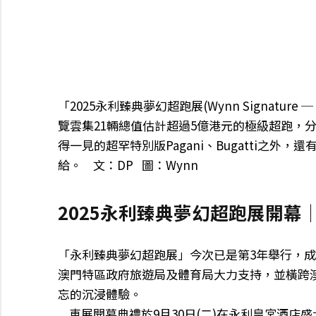
「2025永利臻典夢幻超跑展(Wynn Signature ─ 2
覽雲集21輛總值估計超過5億港元的極級超跑，
得一見的超罕特別版Pagani、Bugatti之外，還
給。 文：DP 圖：Wynn
2025永利臻典夢幻超跑展開幕
「永利臻典夢幻超跑展」今次已是第3年舉行，
澳門特區政府旅遊局及體育局大力支持，並橫跨澳門
忘的沉浸體驗。
車展開幕典禮於9月30日(二)在永利皇宮酒店