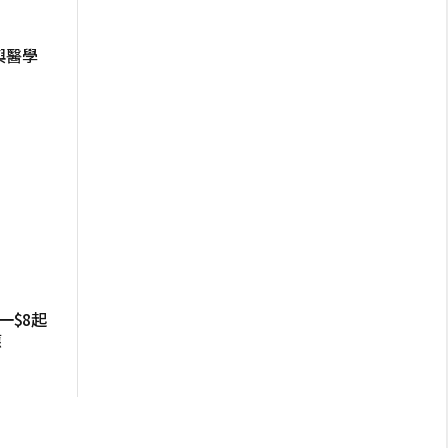
與醫學
一$8起
應