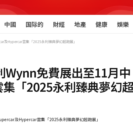
中國
国际的
財經
地產
健康
娛樂
ar及Hypercar雲集「2025永利臻典夢幻超跑展」
利Wynn免費展出至11月中
car雲集「2025永利臻典夢