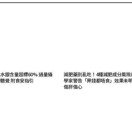
水銀含量超標60% 過量攝
減肥藥別亂吃！4種減肥成分風險
聽覺 附食安指引
學家警告「畀錢都唔食」效果未
傷肝傷心