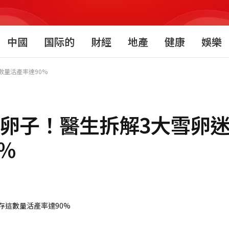
中國
国际的
財經
地產
健康
娛樂
數量活產率達90%
顆卵子！醫生拆解3大雪卵迷
%