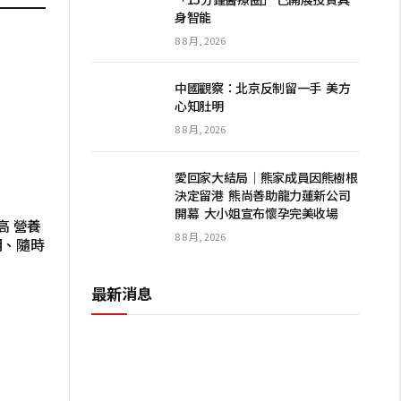
身智能
8 8 月, 2026
中國觀察：北京反制留一手 美方
心知肚明
8 8 月, 2026
愛回家大結局｜熊家成員因熊樹根
決定留港 熊尚善助龍力蓮新公司
開幕 大小姐宣布懷孕完美收場
高 營養
8 8 月, 2026
明、隨時
最新消息