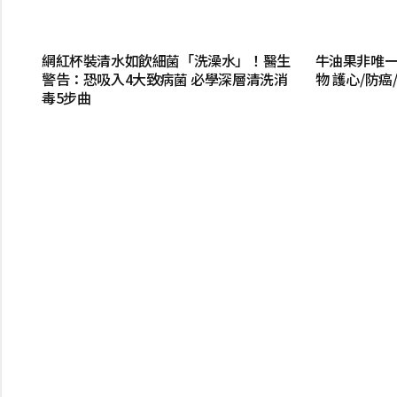
網紅杯裝清水如飲細菌「洗澡水」！醫生
牛油果非唯一
警告：恐吸入4大致病菌 必學深層清洗消
物 護心/防
毒5步曲