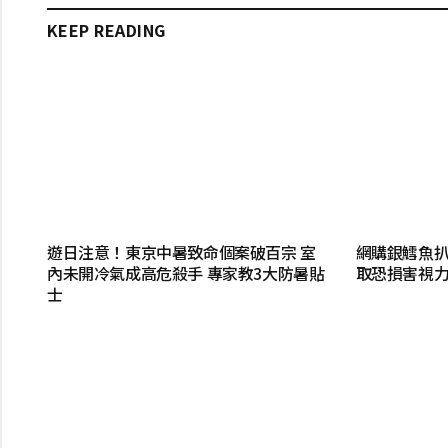
KEEP READING
遊日注意！東京中暑致命個案破百宗 室
網購銀鱈魚扒
內未開冷氣成高危殺手 專家教3大防暑貼
取恐損害視力
士