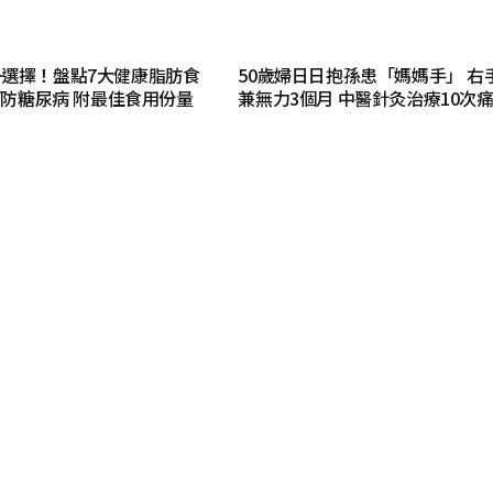
選擇！盤點7大健康脂肪食
50歲婦日日抱孫患「媽媽手」 右
癌/防糖尿病 附最佳食用份量
兼無力3個月 中醫針灸治療10次