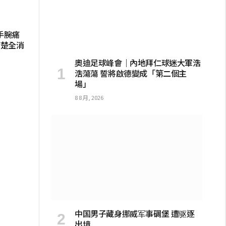
手腕痛
痛楚全消
奧迪足球峰會｜內地拜仁球迷大軍浩
浩蕩蕩 誓將啟德變成「第二個主
場」
8 8 月, 2026
中国男子藏身挪威军事碉堡 遭驱逐
出境