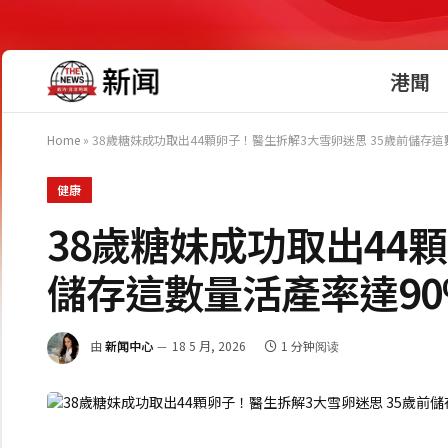
港聞
Home
»
38歲糖妹成功取出44顆卵子！醫生拆解3大雪卵迷思 35歲前儲存這
健康
38歲糖妹成功取出44
儲存這數量活產率達90
由
新闻中心
18 5 月, 2026
1 分钟阅读