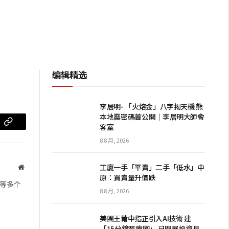
编辑精选
李居明- 「火熔金」八字揭天機 熊
本地震密碼首公開｜李居明大師會
客室
m
复
8 8 月, 2026
制
链
工廈一手「平賣」二手「低水」中
网
原：買賣量升價跌
站
接
等多个
8 8 月, 2026
美團王莆中指正引入AI技術 建
「15分鐘醫療圈」 已開展投資具