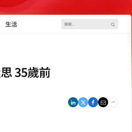
生活
思 35歲前