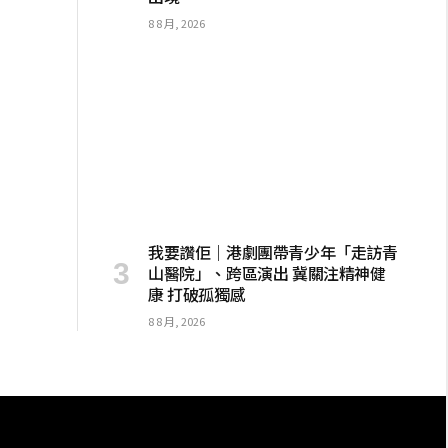
8 8 月, 2026
我要讚佢｜港劇團帶青少年「走訪青
山醫院」、跨區演出 冀關注精神健
康 打破孤獨感
8 8 月, 2026