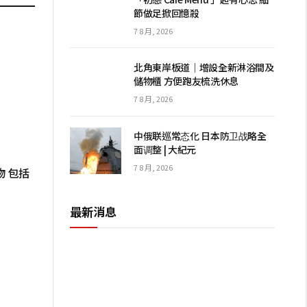
節做足掀回憶殺
7 8 月, 2026
北角東岸板道｜增設全新淋浴間及
儲物櫃 方便跑友梳洗休息
7 8 月, 2026
中俄联巡常态化 日本防卫战略全
面调整 | 大紀元
7 8 月, 2026
物 包括
最新消息