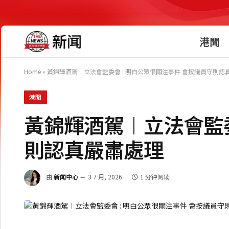
港聞
Home
»
黃錦輝酒駕︱立法會監委會 : 明白公眾很關注事件 會按議員守則認
港聞
黃錦輝酒駕︱立法會監委
則認真嚴肅處理
由
新闻中心
3 7 月, 2026
1 分钟阅读