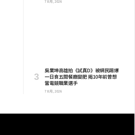
7 8 月, 2026
吳業坤高雄拍《試真D》被網民踢爆
一日食五間餐廳變肥 揭10年前曾想
當電競職業選手
7 8 月, 2026