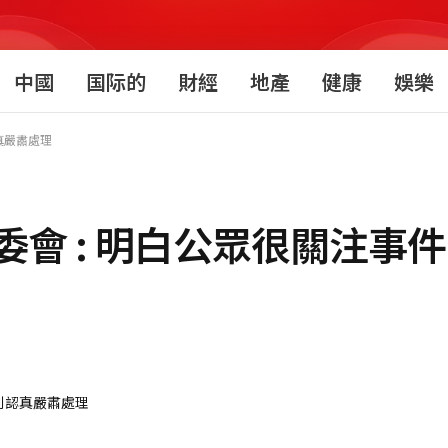
中國
国际的
財經
地產
健康
娛樂
真嚴肅處理
會 : 明白公眾很關注事件