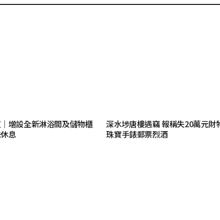
道｜增設全新淋浴間及儲物櫃
深水埗唐樓遇竊 報稱失20萬元財
洗休息
珠寶手錶郵票烈酒