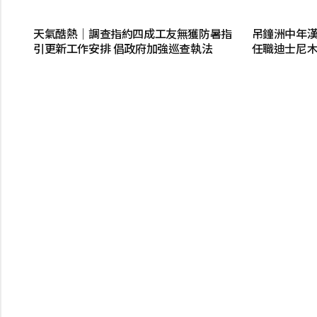
天氣酷熱│調查指約四成工友無獲防暑指
吊鐘洲中年漢
引更新工作安排 倡政府加強巡查執法
任職迪士尼木