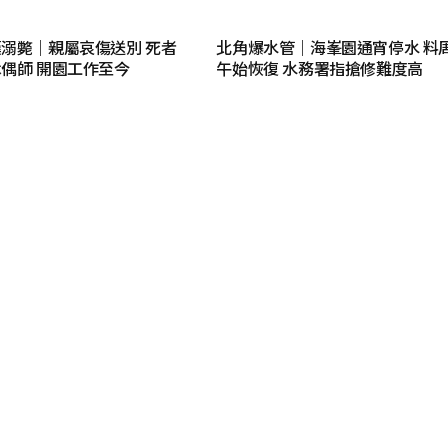
溺斃｜親屬哀傷送別 死者
北角爆水管｜海峯園通宵停水 料
偶師 開園工作至今
午始恢復 水務署指搶修難度高