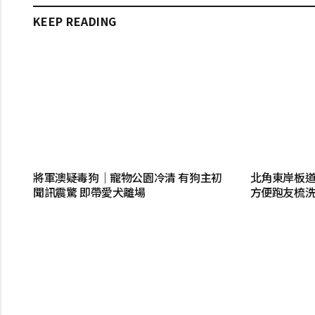
KEEP READING
將軍澳疑毒狗｜寵物公園冷清 有狗主初
北角東岸板
聞訊震驚 即帶愛犬離場
方便跑友梳