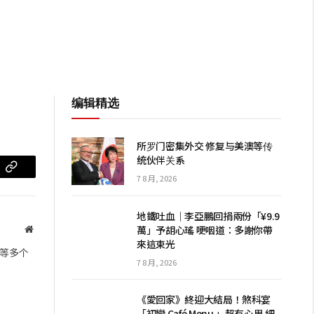
编辑精选
所罗门密集外交 修复与美澳等传
统伙伴关系
m
复
7 8 月, 2026
制
地鐵吐血｜李亞鵬回捐兩份「¥9.9
链
萬」予胡心瑤 哽咽道：多謝你帶
网
來這束光
站
接
等多个
7 8 月, 2026
《愛回家》終迎大結局！煞科宴
「初戀 Café Menu 」超有心思 細