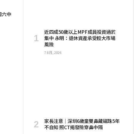
周六中
近四成50歲以上MPF成員投資過於
集中 永明：退休資產承受較大市場
風險
7 8 月, 2026
家長注意｜深圳6歲童雙鼻藏磁珠5年
不自知 照CT揭發險穿鼻中隔