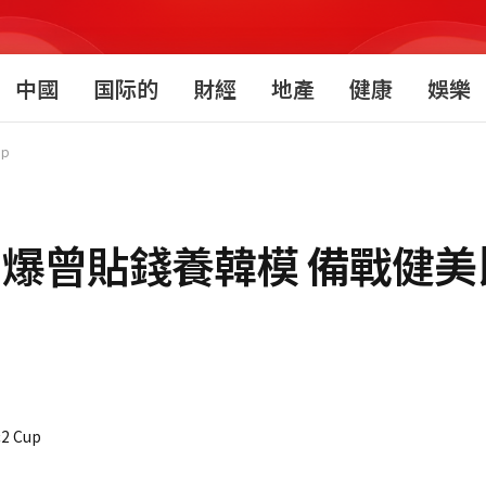
中國
国际的
財經
地產
健康
娛樂
p
自爆曾貼錢養韓模 備戰健