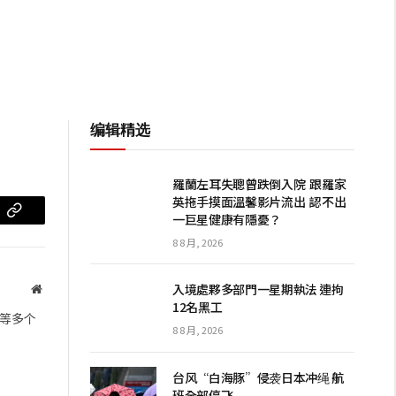
编辑精选
羅蘭左耳失聰曾跌倒入院 跟羅家
英拖手摸面溫馨影片流出 認不出
一巨星健康有隱憂？
m
复
8 8 月, 2026
制
链
入境處夥多部門一星期執法 連拘
网
12名黑工
站
接
等多个
8 8 月, 2026
台风“白海豚”侵袭日本冲绳 航
班全部停飞