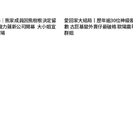
局｜熊家成員因熊樹根決定留
愛回家大結局丨歷年逾30位神級
龍力蓮新公司開幕 大小姐宣
數 古巨基變外賣仔最破格 歐陽震
收場
群姐