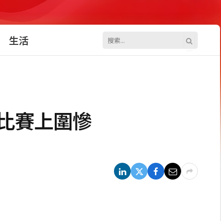
生活
美比賽上圍慘