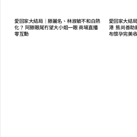
愛回家大結局｜滕麗名、林淑敏不和白熱
愛回家大結
化？ 阿滕眼尾冇望大小姐一眼 商場直播
港 熊尚善助
零互動
布懷孕完美