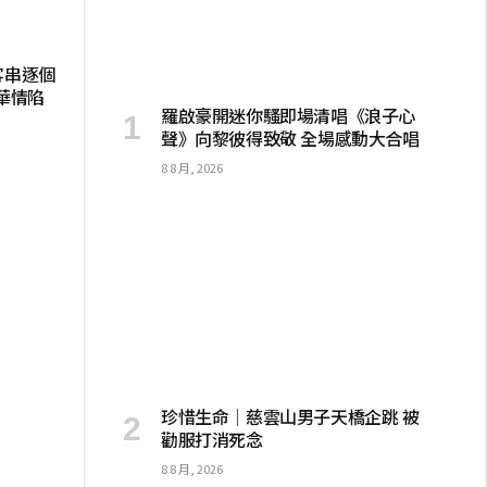
客串逐個
華情陷
羅啟豪開迷你騷即場清唱《浪子心
聲》向黎彼得致敬 全場感動大合唱
8 8 月, 2026
珍惜生命│慈雲山男子天橋企跳 被
勸服打消死念
8 8 月, 2026