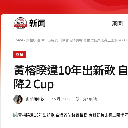
港聞
Home
»
黃榕睽違10年出新歌 自爆曾貼錢養韓模 備戰健美比賽上圍慘降2 Cu
娛樂
黃榕睽違10年出新歌 
降2 Cup
由
新闻中心
17 5 月, 2026
1 分钟阅读