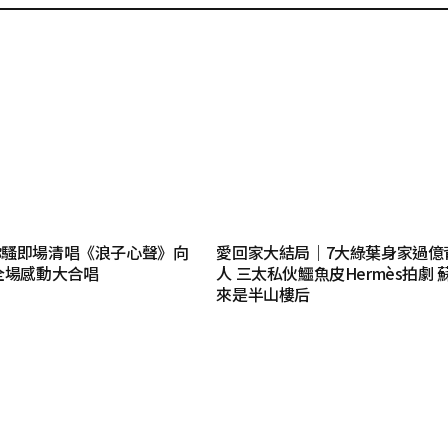
你騷即場清唱《浪子心聲》向
愛回家大結局｜7大綠葉身家過億
全場感動大合唱
人 三太私伙鱷魚皮Hermès拍劇 
來是半山樓后