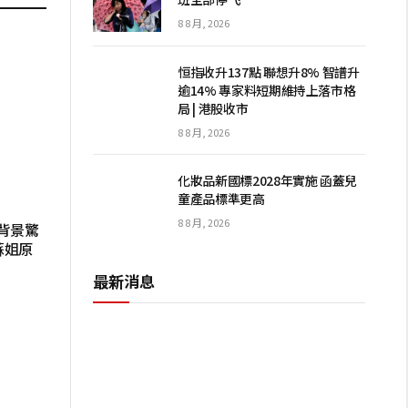
8 8 月, 2026
恒指收升137點 聯想升8% 智譜升
逾14% 專家料短期維持上落市格
局 | 港股收市
8 8 月, 2026
化妝品新國標2028年實施 函蓋兒
童產品標準更高
8 8 月, 2026
背景驚
蘇姐原
最新消息