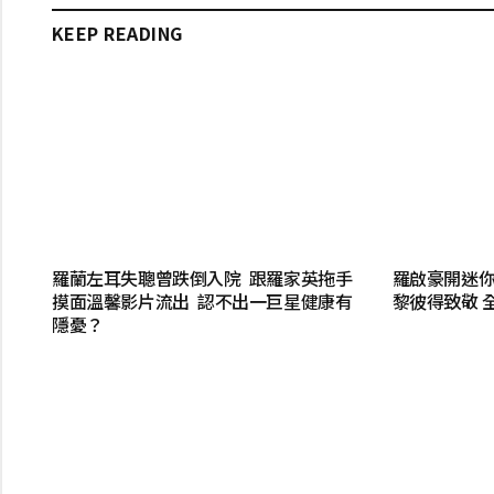
KEEP READING
羅蘭左耳失聰曾跌倒入院 跟羅家英拖手
羅啟豪開迷
摸面溫馨影片流出 認不出一巨星健康有
黎彼得致敬 
隱憂？