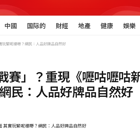
中國
国际的
財經
地產
健康
娛樂
實玩緊呢樣嘢？網民：人品好牌品自然好
戰賽」？重現《嚦咕嚦咕
？網民：人品好牌品自然好