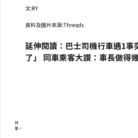
文:RY
資料及圖片來源:Threads
延伸閱讀：巴士司機行車遇1事
了」 同車乘客大讚：車長做得
分
享。