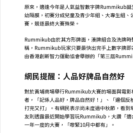
原來，適逢今年是人氣益智數字牌Rummikub誕
幼隔膜，初賽分成兒童及青少年組、大專生組、公
賽，競逐最終大賽殊榮。
Rummikub由於其方形牌面，湊牌組合及洗
稱，Rummikub玩家只要最快出完手上數字牌
由香港創新智力運動協會舉辦的「第三屆Rummi
網民提醒：人品好牌品自然好
對於黃埔商場舉行Rummikub大賽的場面與
者，「記係人品好，牌品自然好！」、「邊個反
打完又打」。有網民表示尚未度過中秋節，看到
友則透露最近開始學習玩Rummikub，大讚
一年一度的大賽，「嚟緊10月中都有」。