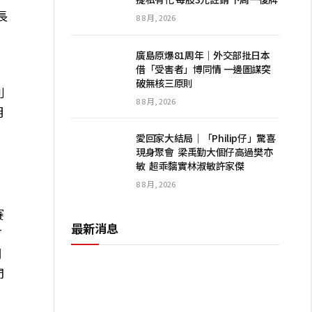
長
8 8 月, 2026
廣島原爆81周年｜外交部批日本
借「受害者」博同情 一邊圖謀突
破無核三原則
別
8 8 月, 2026
月
愛回家大結局｜「Philip仔」驚喜
現身聚會 梁禹勤大個仔高過樊亦
敏 超乖黐實林淑敏許家傑
8 8 月, 2026
賽
最新消息
打
網
門