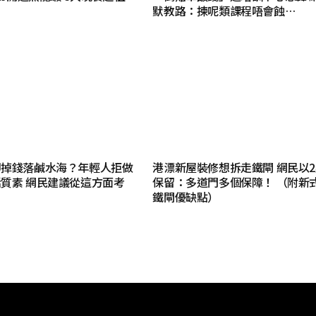
默教路：揀呢類課程唔會蝕…
即掉錢落鹹水海？年輕人拒做
港漂新屋裝修想拆走鐵閘 網民以
質素 網民建議從這方面考
保留：多道門多個保障！ （附新式
鐵閘優缺點）