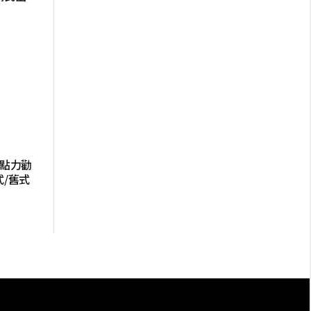
2點力勸
/舊式