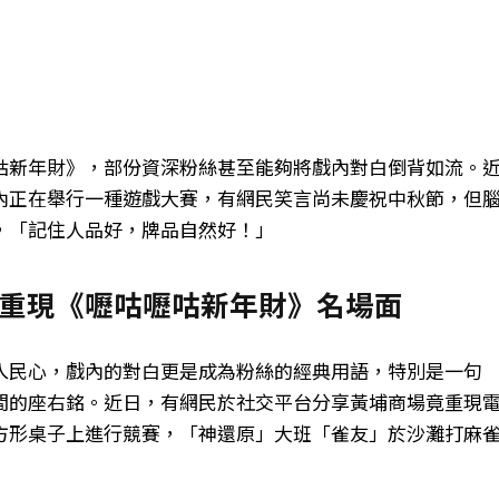
咕新年財》，部份資深粉絲甚至能夠將戲內對白倒背如流。
內正在舉行一種遊戲大賽，有網民笑言尚未慶祝中秋節，但
，「記住人品好，牌品自然好！」
重現《嚦咕嚦咕新年財》名場面
入民心，戲內的對白更是成為粉絲的經典用語，特別是一句
間的座右銘。近日，有網民於社交平台分享黃埔商場竟重現
方形桌子上進行競賽，「神還原」大班「雀友」於沙灘打麻