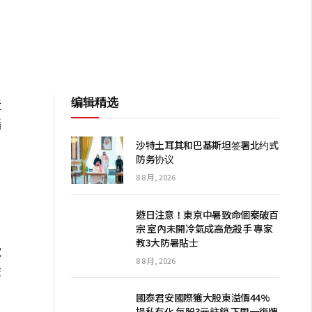
编辑精选
近
腦
沙特土耳其和巴基斯坦签署北约式
防务协议
8 8 月, 2026
遊日注意！東京中暑致命個案破百
宗 室內未開冷氣成高危殺手 專家
教3大防暑貼士
電
8 8 月, 2026
雀
國泰君安國際獲大股東溢價44%
提私有化 每股3元註銷 下周一復牌