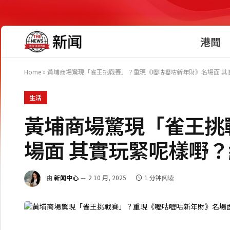
港聞
Home
»
黃埔商場驚現「雀王挑戰賽」？重現《嚦咕嚦咕新年財》名場面 其
生活
黃埔商場驚現「雀王挑
場面 其實玩緊呢樣嘢
由
新闻中心
2 10 月, 2025
1 分钟阅读