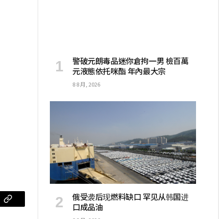
警破元朗毒品迷你倉拘一男 檢百萬
元液態依托咪酯 年內最大宗
8 8 月, 2026
俄受袭后现燃料缺口 罕见从韩国进
口成品油
m
复