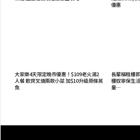
優惠
大家樂4天限定晚市優惠！$109老火湯2
長輩稱租樓
人餐 歎齊叉燒兩款小菜 加$10升級原條蒸
樓奴寧保生活
魚
量…