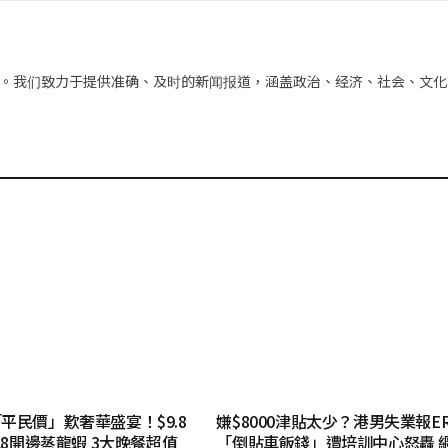
子
邮
件
。我们致力于提供准确、及时的新闻报道，涵盖政治、经济、社会、文化
平民價」歎奢華盛宴！$9.8
嫌$8000津貼太少？港男失業報E
28開邊蒸龍蝦 3大晚餐超值
「倒貼車飯錢」遭培訓中心怒轟 