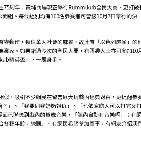
生75周年，黃埔商場現正舉行Rummikub全民大賽，更打破
開組。每個組別均有160名參賽者可晉級10月7日舉行的決
牌時聲響動作，類似華人社會的麻雀，故此有「以色列麻雀」的
即為贏家。如果錯過今次的全民大賽，有興趣人士亦可參加10
kub精英盃」，一展身手。
電影相似，吸引不少網民在留言區大玩戲內經典對白，更提醒參
枱？」、「我要同我奶奶報仇」、「乜依家啲人可以打完又
場面已聯想到戲內的賀歲音樂，「腦內自動有音樂啊」；有
「適合各種年齡，練腦」。有網民希望參加賽事，有網友介紹澳