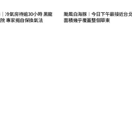
｜冷氣房待逾30小時 黑龍
颱風白海豚︱今日下午最接近台北
院 專家揭自保換氣法
面積幾乎覆蓋整個華東