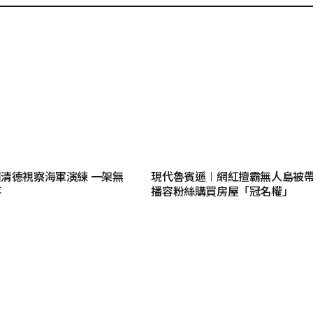
清德視察海軍演練 一架無
現代魯賓遜︱網紅擅霸無人島被帶
落
播容粉絲購買房屋「冠名權」