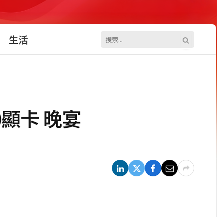
生活
0顯卡 晚宴