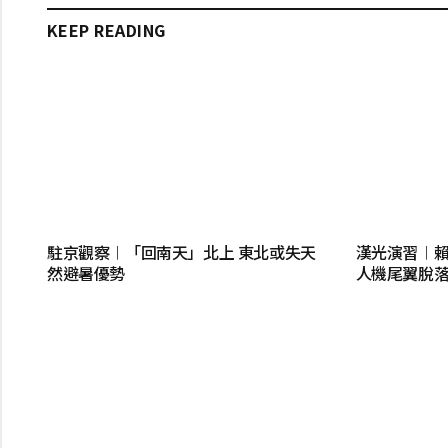
KEEP READING
駐京觀察︱「回南天」北上 東北或失天
漢光演習︱賴
然避暑優勢
人機尾翼脫