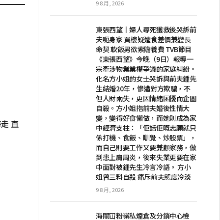
9 8 月, 2026
東張西望丨婦人尋死獲救後哭訴前
夫呃身家 買樓疑遭食差價兼變長
命契 軟飯男欲索贍養費 TVB節目
《東張西望》今晚（9日）報導一
宗牽涉物業業權爭議的家庭糾紛。
化名方小姐的女士哭訴與前夫鍾先
生結婚20年，慘遭對方欺騙，不
但人財兩失，更因情緒困擾而企圖
自殺。方小姐指前夫婚後性情大
變，變得好食懶做，而她則成為家
走 直
中經濟支柱：「佢話佢嘅志願就只
係打機、食飯、瞓覺、炒股票」，
而自己則要工作又要兼顧家務，做
到患上肩周炎，後來失業更要在家
中面對被鍾先生冷言冷語。 方小
姐曾三料自殺 痛斥前夫態度冷淡
9 8 月, 2026
海關冚粉嶺私煙倉及分銷中心檢