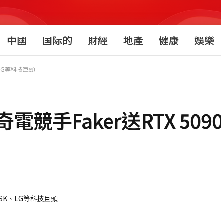
中國
国际的
財經
地產
健康
娛樂
、LG等科技巨頭
手Faker送RTX 509