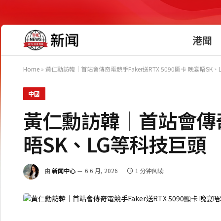
港聞
Home
»
黃仁勳訪韓｜首站會傳奇電競手Faker送RTX 5090顯卡 晚宴晤SK
中國
黃仁勳訪韓｜首站會傳奇電競
晤SK、LG等科技巨頭
由
新闻中心
6 6 月, 2026
1 分钟阅读