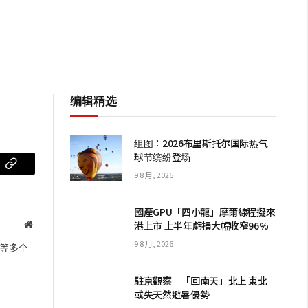
编辑精选
组图：2026布里斯托尔国际热气
球节缤纷登场
m
复
9 8 月, 2026
制
國產GPU「四小龍」摩爾線程擬來
链
港上市 上半年虧損大幅收窄96%
网
站
接
9 8 月, 2026
等多个
駐京觀察︱「回南天」北上 東北
或失天然避暑優勢