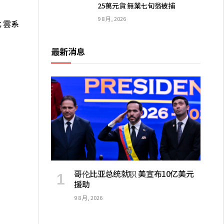
25萬元貨 無業七旬翁被捕
9 8 月, 2026
 雲系
最新消息
哥伦比亚总统就职 美宣布10亿美元
援助
9 8 月, 2026