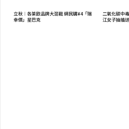
立秋︱各茶飲品牌大混戰 網民購¥4「瑞
二氧化碳中毒
幸價」星巴克
江女子抽搐送