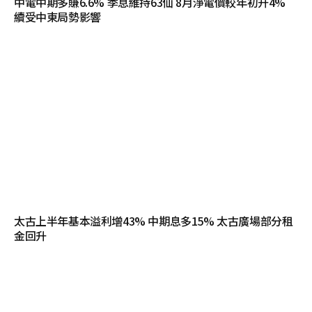
中電中期多賺6.6% 季息維持63仙 8月淨電價較年初升4%
續受中東局勢影響
太古上半年基本溢利增43% 中期息多15% 太古廣場部分租
金回升