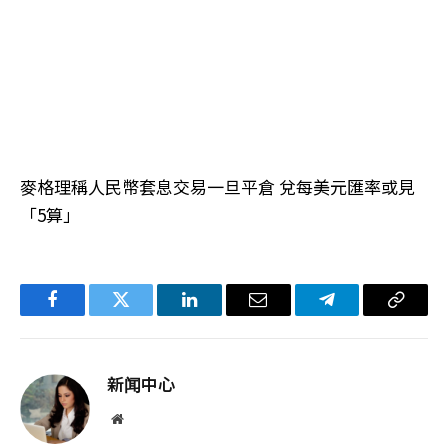
麥格理稱人民幣套息交易一旦平倉 兌每美元匯率或見
「5算」
Facebook
Twitter
LinkedIn
电
Telegram
复
子
制
邮
链
新闻中心
件
接
网
站