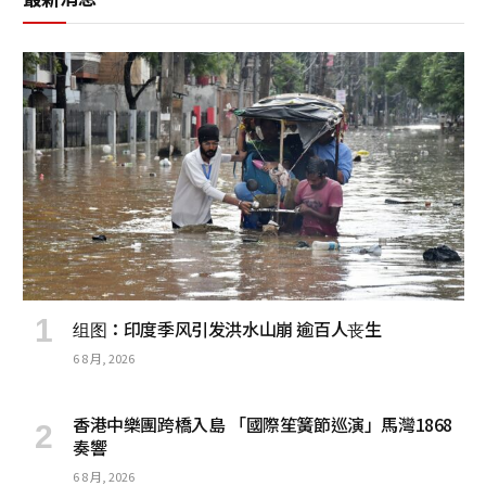
组图：印度季风引发洪水山崩 逾百人丧生
6 8 月, 2026
香港中樂團跨橋入島 「國際笙簧節巡演」馬灣1868
奏響
6 8 月, 2026