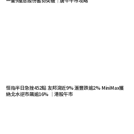
一隻9厘息股份蓄勢突破｜唐牛午市攻略
恒指半日急挫452點 友邦瀉近9% 滙豐跌逾2% MiniMax獲
納北水逆市飆逾16% ｜港股午市