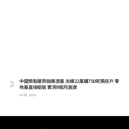
中國預製屋熱銷美澳墨 夫婦22萬購750呎兩房戶 零
地基直接組裝 實測9個月激讚
6 8 月, 2026