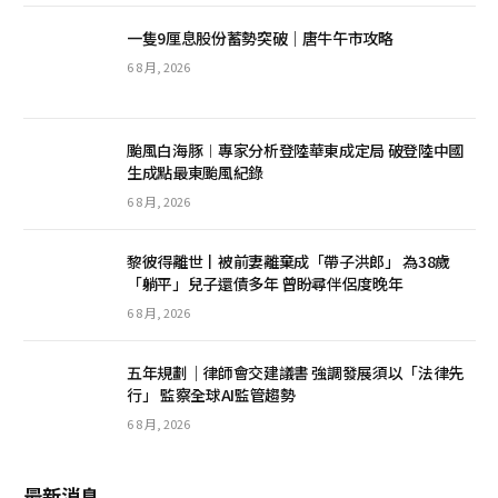
一隻9厘息股份蓄勢突破｜唐牛午市攻略
6 8 月, 2026
颱風白海豚︱專家分析登陸華東成定局 破登陸中國
生成點最東颱風紀錄
6 8 月, 2026
黎彼得離世丨被前妻離棄成「帶子洪郎」 為38歲
「躺平」兒子還債多年 曾盼尋伴侶度晚年
6 8 月, 2026
五年規劃｜律師會交建議書 強調發展須以「法律先
行」 監察全球AI監管趨勢
6 8 月, 2026
最新消息