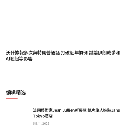
沃什據報多次與特朗普通話 打破近年慣例 討論伊朗戰爭和
AI崛起等影響
编辑精选
法國藝術家Jean Jullien新展覽 紙片旅人進駐Janu
Tokyo酒店
6 8 月, 2026