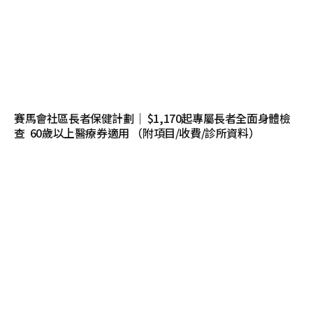
賽馬會社區長者保健計劃｜ $1,170起專屬長者全面身體檢
查 60歲以上醫療券適用 （附項目/收費/診所資料）