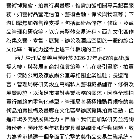
藝術博覽會、拍賣行與畫廊，惟需加強相關專業配套服
務，如藝術品鑒定估值、藝術金融、保險與物流等；下
游則聚焦加強售後支援，包括藝術品儲存、修復、及藏
品管理和研究等，以完善整體交易流程。西九文化區作
為集文藝、零售、展覽、辦公及酒店空間於一體的綜合
文化區，有能力整合上述三個板塊的工作。
西九管理局會善用預計於2026-27年落成的藝術廣
場大樓，與發展商商討租賃策略，旨在吸引畫廊、拍賣
行、保險公司及家族辦公室等相關企業進駐；長遠而
言，管理局將研究設立高端私人藝術藏品儲存、修復及
展覽設施，以滿足市場對專業服務的需求。因應全球拍
賣行業趨向零售化轉型，管理局將積極推動具規模的藝
術品拍賣機構及畫廊在文化區舉辦展覽與拍賣活動，促
進市場多元發展與活力。目前，我們正加緊研究並諮詢
持份者，預計於明年初擬定具體路線圖和行動綱領，致
力為香港構建一個全面而完整的藝術品交易生態系統。