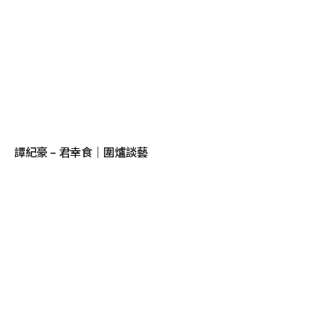
譚紀豪 – 君幸食｜圍爐談藝