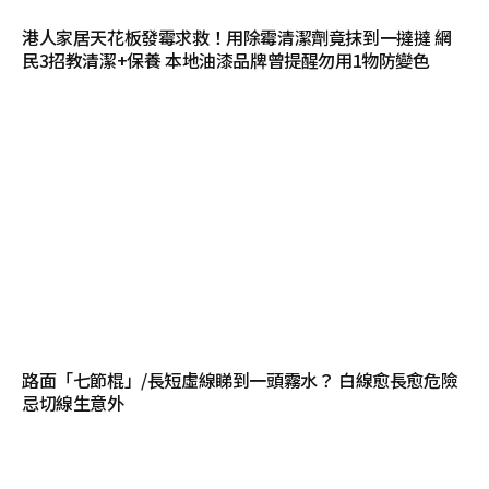
港人家居天花板發霉求救！用除霉清潔劑竟抹到一撻撻 網
民3招教清潔+保養 本地油漆品牌曾提醒勿用1物防變色
路面「七節棍」/長短虛線睇到一頭霧水？ 白線愈長愈危險
忌切線生意外