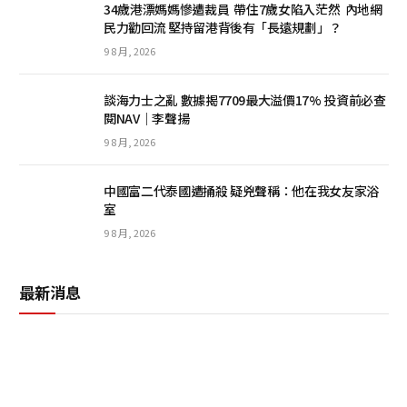
34歲港漂媽媽慘遭裁員 帶住7歲女陷入茫然 內地網
民力勸回流 堅持留港背後有「長遠規劃」？
9 8 月, 2026
談海力士之亂 數據揭7709最大溢價17% 投資前必查
閱NAV｜李聲揚
9 8 月, 2026
中國富二代泰國遭捅殺 疑兇聲稱：他在我女友家浴
室
9 8 月, 2026
最新消息