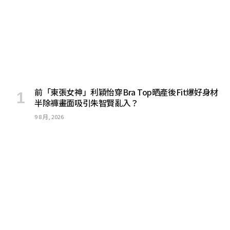
前「東張女神」利穎怡穿Bra Top晒產後Fit爆好身材
半除褲畫面吸引朱智賢亂入？
9 8 月, 2026