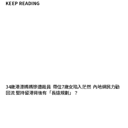
KEEP READING
34歲港漂媽媽慘遭裁員 帶住7歲女陷入茫然 內地網民力勸
回流 堅持留港背後有「長遠規劃」？