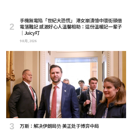
手機無電陷「世紀大恐慌」 港女崩潰憶中環街頭借
電落難記 感激好心人溫馨相助：這份溫暖記一輩子
｜Juicy叮
9 8 月, 2026
万斯：解决伊朗局势 美正处于博弈中局