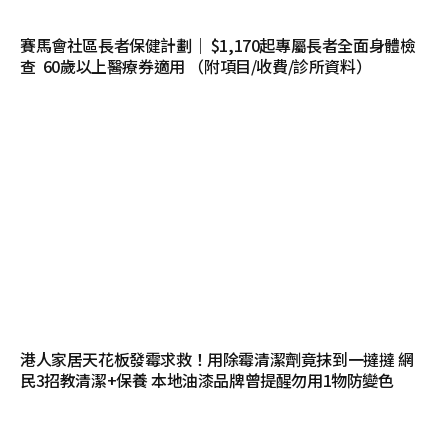
賽馬會社區長者保健計劃｜ $1,170起專屬長者全面身體檢
查 60歲以上醫療券適用 （附項目/收費/診所資料）
港人家居天花板發霉求救！用除霉清潔劑竟抹到一撻撻 網
民3招教清潔+保養 本地油漆品牌曾提醒勿用1物防變色