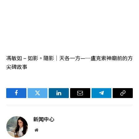
馮敏如 – 如影。隨影│天各一方—─盧克索神廟前的方
尖碑故事
Facebook
Twitter
LinkedIn
电
Telegram
复
子
制
邮
链
新闻中心
件
接
网
站