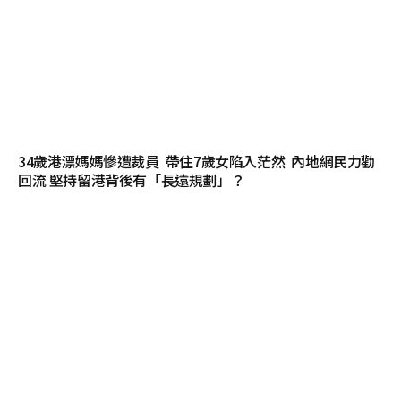
34歲港漂媽媽慘遭裁員 帶住7歲女陷入茫然 內地網民力勸
回流 堅持留港背後有「長遠規劃」？