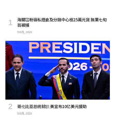
海關冚粉嶺私煙倉及分銷中心檢25萬元貨 無業七旬
翁被捕
9 8 月, 2026
哥伦比亚总统就职 美宣布10亿美元援助
9 8 月, 2026