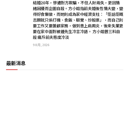
結婚20年，慘遭對方欺騙，不但人財兩失，更因情
緒困擾而企圖自殺。方小姐指前夫婚後性情大變，變
得好食懶做，而她則成為家中經濟支柱：「佢話佢嘅
志願就只係打機、食飯、瞓覺、炒股票」，而自己則
要工作又要兼顧家務，做到患上肩周炎，後來失業更
要在家中面對被鍾先生冷言冷語。 方小姐曾三料自
殺 痛斥前夫態度冷淡
9 8 月, 2026
最新消息