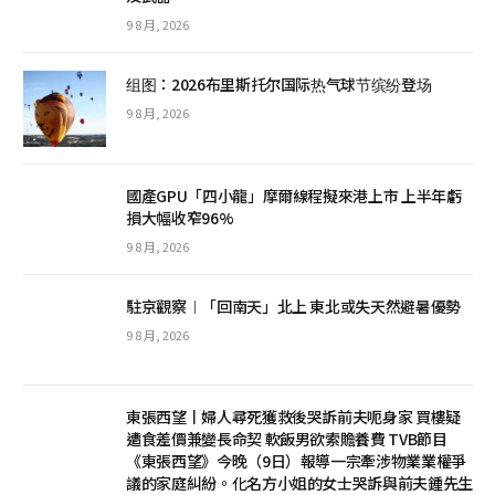
9 8 月, 2026
组图：2026布里斯托尔国际热气球节缤纷登场
9 8 月, 2026
國產GPU「四小龍」摩爾線程擬來港上市 上半年虧
損大幅收窄96%
9 8 月, 2026
駐京觀察︱「回南天」北上 東北或失天然避暑優勢
9 8 月, 2026
東張西望丨婦人尋死獲救後哭訴前夫呃身家 買樓疑
遭食差價兼變長命契 軟飯男欲索贍養費 TVB節目
《東張西望》今晚（9日）報導一宗牽涉物業業權爭
議的家庭糾紛。化名方小姐的女士哭訴與前夫鍾先生