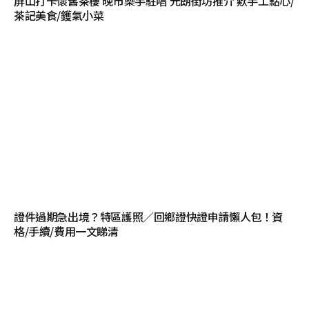
屏山打卡懷舊茶樓 晚市樂手駐唱 元朗街坊推介 歎手工點心/
茶記美食/鑊氣小菜
證件過期急出境？特區護照／回鄉證快證申請懶人包！資
格/手續/費用一文睇清