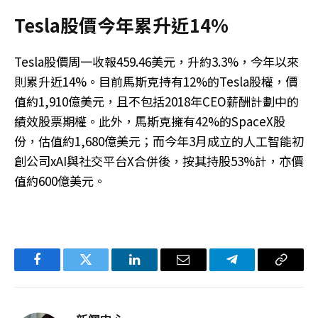
Tesla股價今年累升近14%
Tesla股價周一收報459.46美元，升約3.3%，今年以來
則累升近14%。目前馬斯克持有12%的Tesla股權，價
值約1,910億美元，且不包括2018年CEO薪酬計劃中的
績效股票期權。此外，馬斯克擁有42%的SpaceX股
份，估值約1,680億美元；而今年3月成立的人工智能初
創公司xAI與社交平台X合併後，按其持股53%計，亦價
值約600億美元。
Facebook
Twitter
LinkedIn
电
Telegram
复
子
制
邮
链