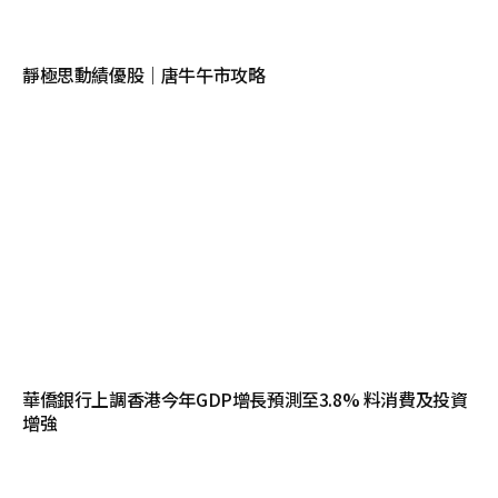
靜極思動績優股｜唐牛午市攻略
華僑銀行上調香港今年GDP增長預測至3.8% 料消費及投資
增強