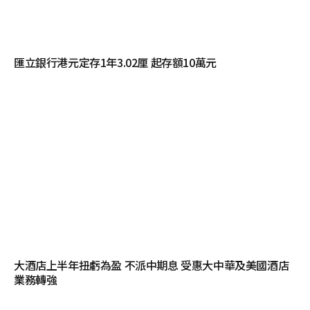
匯立銀行港元定存1年3.02厘 起存額10萬元
大酒店上半年扭虧為盈 不派中期息 受惠大中華及美國酒店
業務轉強