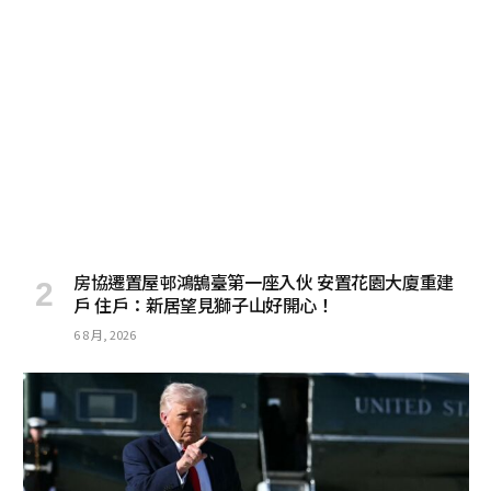
房協遷置屋邨鴻鵠臺第一座入伙 安置花園大廈重建
戶 住戶：新居望見獅子山好開心！
6 8 月, 2026