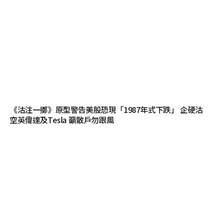
《沽注一擲》原型警告美股恐現「1987年式下跌」 企硬沽
空英偉達及Tesla 籲散戶勿跟風