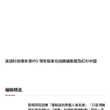
演語科技傳來港IPO 現有股東包括螞蟻集團及紅杉中國
编辑精选
劉佩玥否認爆「重點提防男藝人黑名單」：只是得幾
個名唔係個list 「渣男」阮浩棕慘被配圖：笑咗一下