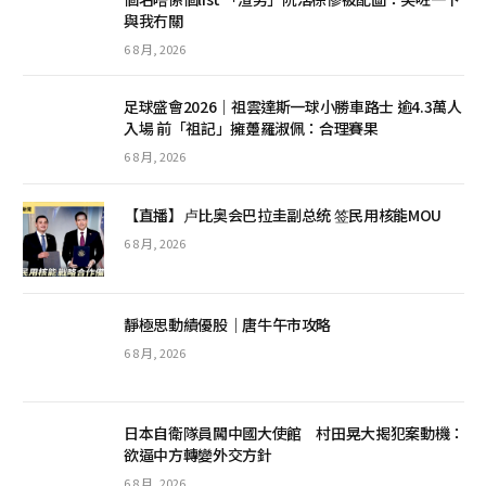
與我冇關
6 8 月, 2026
足球盛會2026｜祖雲達斯一球小勝車路士 逾4.3萬人
入場 前「祖記」擁躉羅淑佩：合理賽果
6 8 月, 2026
【直播】卢比奥会巴拉圭副总统 签民用核能MOU
6 8 月, 2026
靜極思動績優股｜唐牛午市攻略
6 8 月, 2026
日本自衛隊員闖中國大使館 村田晃大揭犯案動機：
欲逼中方轉變外交方針
6 8 月, 2026