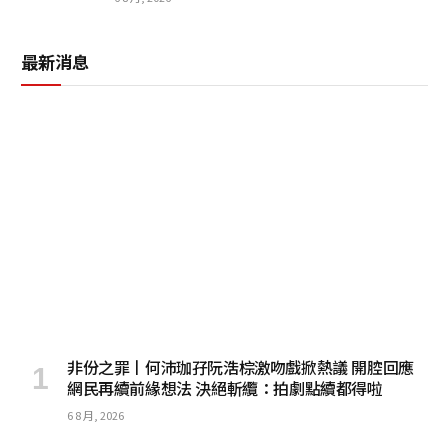
最新消息
非份之罪丨何沛珈孖阮浩棕激吻戲掀熱議 開腔回應
網民再續前緣想法 決絕斬纜：拍劇點續都得啦
6 8 月, 2026