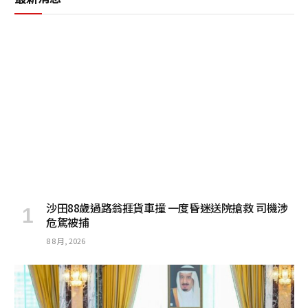
沙田88歲過路翁捱貨車撞 一度昏迷送院搶救 司機涉
危駕被捕
8 8 月, 2026