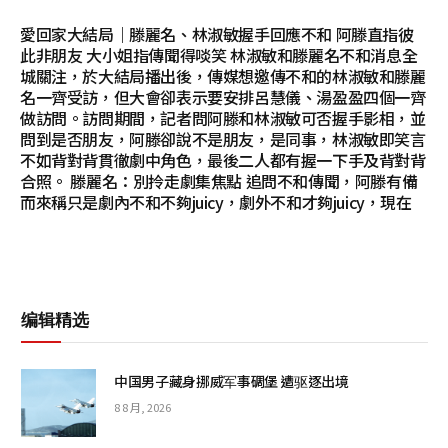
愛回家大結局｜滕麗名、林淑敏握手回應不和 阿滕直指彼
此非朋友 大小姐指傳聞得啖笑 林淑敏和滕麗名不和消息全
城關注，於大結局播出後，傳媒想邀傳不和的林淑敏和滕麗
名一齊受訪，但大會卻表示要安排呂慧儀、湯盈盈四個一齊
做訪問。訪問期間，記者問阿滕和林淑敏可否握手影相，並
問到是否朋友，阿滕卻說不是朋友，是同事，林淑敏即笑言
不如背對背貫徹劇中角色，最後二人都有握一下手及背對背
合照。 滕麗名：別拎走劇集焦點 追問不和傳聞，阿滕有備
而來稱只是劇內不和不夠juicy，劇外不和才夠juicy，現在
编辑精选
中国男子藏身挪威军事碉堡 遭驱逐出境
8 8 月, 2026