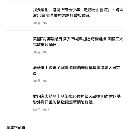
我要讚佢｜港劇團帶青少年「走訪青山醫院」、跨區
演出 冀關注精神健康 打破孤獨感
8 8 月, 2026
美國7月非農意外減少 市場料加息時間延後 美股三大
指數早段抽升
8 8 月, 2026
清華博士後妻子孕期出軌被辭退 傳轉職港城大研究
員
8 8 月, 2026
愛回家大結局丨歷年逾30位神級客串逐個數 古巨基
變外賣仔最破格 歐陽震華情陷群姐
8 8 月, 2026
最新消息