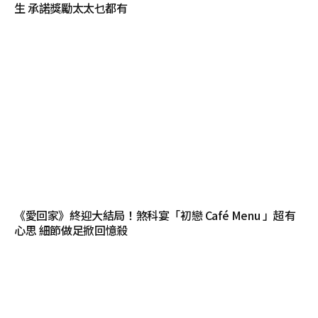
生 承諾獎勵太太乜都有
《愛回家》終迎大結局！煞科宴「初戀 Café Menu 」超有
心思 細節做足掀回憶殺