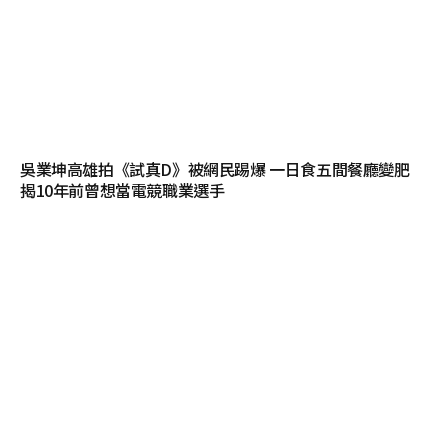
吳業坤高雄拍《試真D》被網民踢爆 一日食五間餐廳變肥
揭10年前曾想當電競職業選手