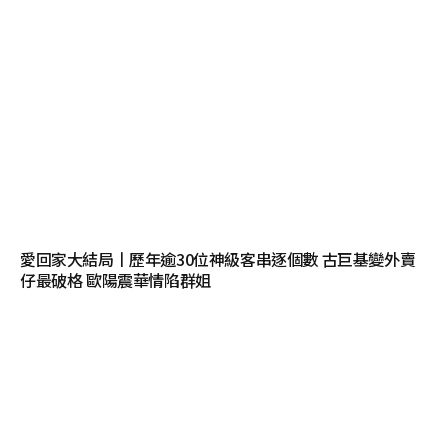
愛回家大結局丨歷年逾30位神級客串逐個數 古巨基變外賣
仔最破格 歐陽震華情陷群姐