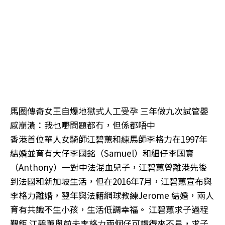
馬圈傳奇女王自爆地獄式人工受孕 三年做九次試管嬰
感崩潰：我乜嘢問題都冇，但係都唔中
香港首位華人女騎師江碧蕙和練馬師李格力在1997年
結婚並育有大仔李國銘（Samuel）和細仔李國寶
（Anthony）一對中法混血兒子，江碧蕙曾離港先後
到法國和新加坡生活，但在2016年7月，江碧蕙宣布與
李格力離婚，翌年與法籍網球教練Jerome 結婚，兩人
育有共識不生小孩，生活低調幸福。 江碧蕙求子過程
艱鉅 江碧蕙與前夫李格力兩個仔可謂得來不易，求子