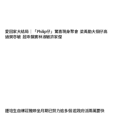
愛回家大結局｜「Philip仔」驚喜現身聚會 梁禹勤大個仔高
過樊亦敏 超乖黐實林淑敏許家傑
鍾培生自爆莊雅婷坐月期已努力追多個 趁政府派兩萬要快