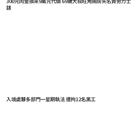
300元肉金換來9萬元代價 69歲大叔旺角開房失名貴勞力士
錶
入境處夥多部門一星期執法 連拘12名黑工