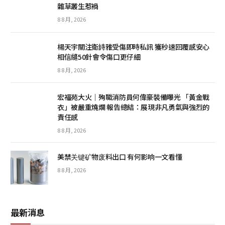
雜草叢生惹禍
8 8 月, 2026
楊天宇關注衛詩雅受傷即時私訊 獲秒速回覆感安心
相信縫50針會令傷口更仔細
8 8 月, 2026
宏福苑大火｜殉職消防員何偉豪裝備曝光 「黃金戰
衣」被嚴重燒爛 報告總結：展現非凡勇氣與強烈的
責任感
8 8 月, 2026
美禁关键矿物废料出口 有何影响一文看懂
8 8 月, 2026
最新消息