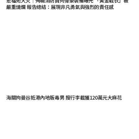
宏福苑大火｜殉職消防員何偉豪裝備曝光 「黃金戰衣」被
嚴重燒爛 報告總結：展現非凡勇氣與強烈的責任感
海關拘曼谷抵港內地販毒男 搜行李截獲120萬元大麻花