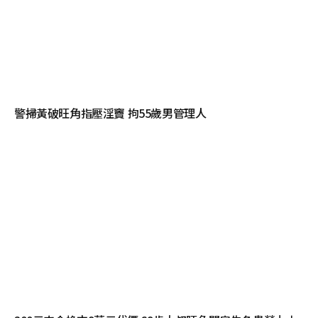
警掃黃破旺角指壓淫竇 拘55歲男管理人