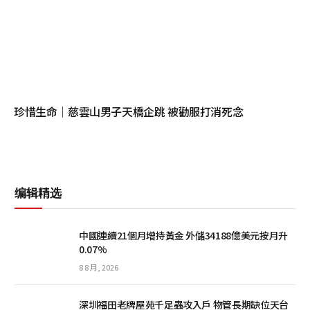
珍惜生命│慈雲山男子天橋企跳 被勸服打消死念
编辑精选
中國連續21個月增持黃金 外儲34188億美元按月升
0.07%
8 8 月, 2026
深圳福田老牌屋苑千足蟲攻入戶 物管長期缺位天台