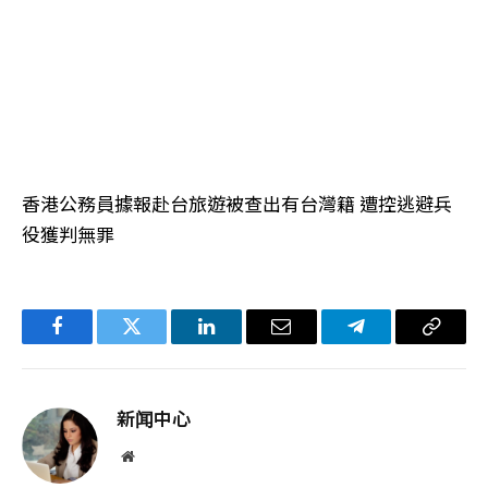
香港公務員據報赴台旅遊被查出有台灣籍 遭控逃避兵
役獲判無罪
Facebook
Twitter
LinkedIn
电
Telegram
复
子
制
邮
链
新闻中心
件
接
网
站