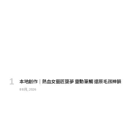
本地創作｜熱血女藝匠築夢 靈動筆觸 還原毛孩神韻
8 8 月, 2026