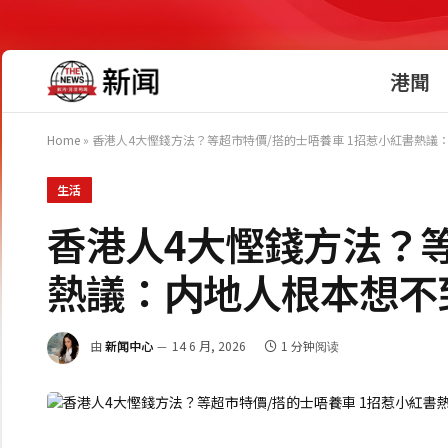
港聞
Home
»
香港人4大慳錢方法？等超市特價/搭的士唔養車 1招惹小紅書熱議
生活
香港人4大慳錢方法？等
熱議：内地人根本想不
由
新闻中心
14 6 月, 2026
1 分钟阅读