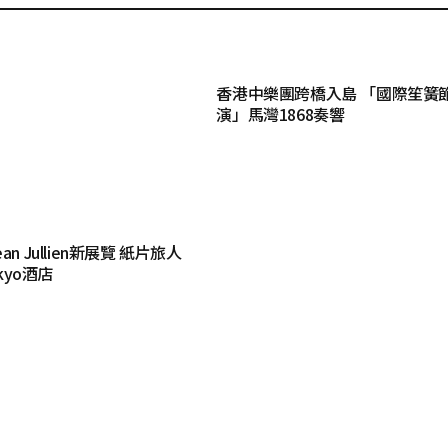
香港中樂團跨橋入島 「國際笙簧
演」馬灣1868奏響
n Jullien新展覽 紙片旅人
okyo酒店