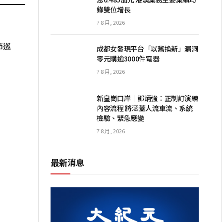
錄雙位增長
7 8 月, 2026
節巡
成都女發現平台「以舊換新」漏洞
零元購逾3000件電器
7 8 月, 2026
新皇崗口岸｜鄧炳強：正制訂演練
內容流程 將涵蓋人流車流、系統
檢驗、緊急應變
7 8 月, 2026
最新消息