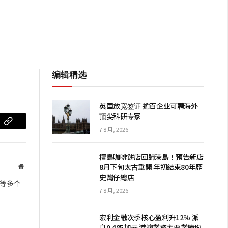
编辑精选
英国放宽签证 逾百企业可聘海外
顶尖科研专家
m
复
7 8 月, 2026
制
檀島咖啡餅店回歸港島！預告新店
链
8月下旬太古重開 年初結束80年歷
网
史灣仔總店
站
接
等多个
7 8 月, 2026
宏利金融次季核心盈利升12% 派
息0.485加元 港澳業務主要業績均