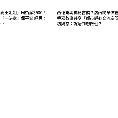
龍王姐姐」周街派$500！
西環驚現神秘吉舖？店內簡單佈
「一決定」保平安 網民：
手寫故事共享「都市靜心交流空間
…
坊疑惑：諗唔到想做乜？