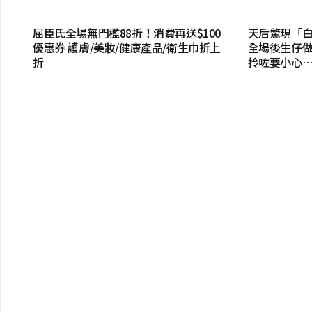
屈臣氏全場無門檻88折！消費再送$100
天后驚現「白
優惠券 護膚/美妝/健康產品/衛生巾折上
全場後生仔做
折
拎咗要小心…