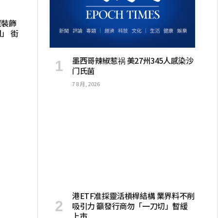
置裝飾
」 街
墨西哥辣椒惹祸 美27州345人感染沙
门氏菌
7 8 月, 2026
港ETF准採靈活槓桿結構 業界料不削
吸引力 籲發行商勿「一刀切」暫緩
上市