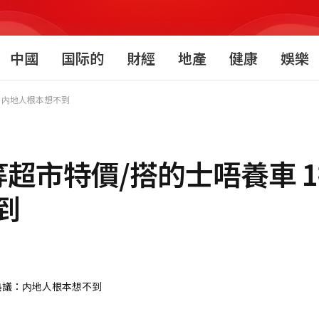
中國
国际的
財經
地產
健康
娛樂
：内地人根本想不到
超市特價/搭的士唔養車 
到