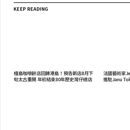
KEEP READING
檀島咖啡餅店回歸港島！預告新店8月下
法國藝術家Jea
旬太古重開 年初結束80年歷史灣仔總店
進駐Janu T