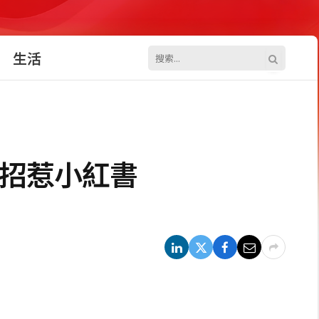
生活
1招惹小紅書