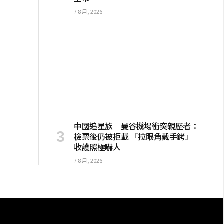
7 8 月, 2026
中國追星族｜曼谷機場衝突親歷者：
檢票後仍被拒載 「拉眼角戴手銬」
收護照極嚇人
7 8 月, 2026