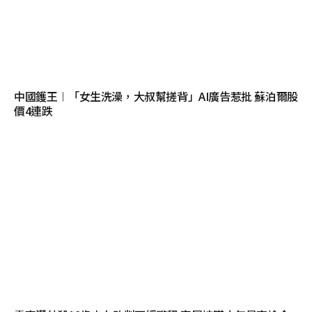
中國鑊王︱「女生洗澡，大叔幫搓背」AI廣告惹批 蘇泊爾股
價4連跌