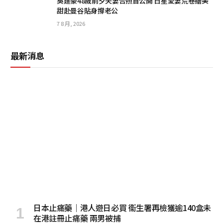
吳建豪48歲前夕夫妻合照首公開 日星愛妻荒卷繪美
甜赴曼谷貼身撐老公
7 8 月, 2026
最新消息
日本止痛藥｜港人遊日必買 衞生署再檢獲逾140盒未
在港註冊止痛藥 兩男被捕