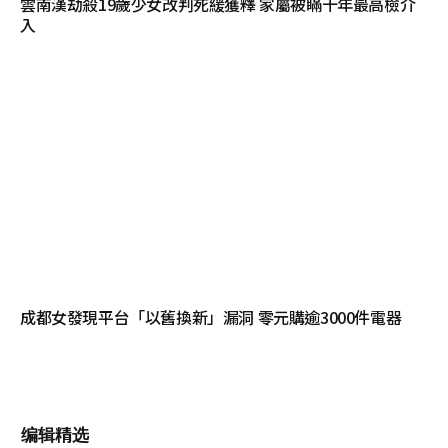
雲南漢劫殺19歲少女改判死緩獲釋 家屬被瞞十年最高檢介
入
成都女發現平台「以舊換新」漏洞 零元購逾3000件電器
编辑精选