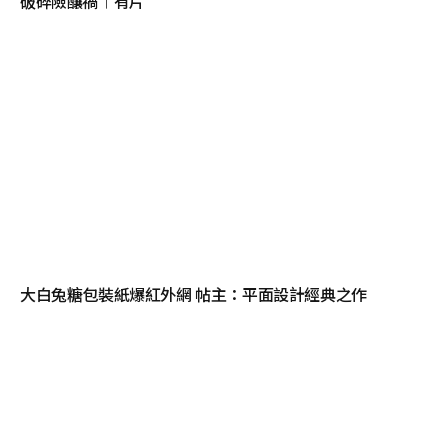
破碎險釀禍︱有片
大白兔糖包裝紙爆紅外網 帖主：平面設計經典之作