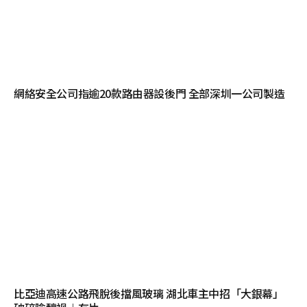
網絡安全公司指逾20款路由器設後門 全部深圳一公司製造
比亞迪高速公路飛脫後擋風玻璃 湖北車主中招「大銀幕」