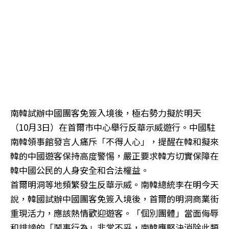
南韓試辦中國團客免簽入境後，極右勢力擬於明天
（10月3日）在首爾市中心舉行反華示威遊行。中國駐
南韓領事館發言人痛斥「不得人心」，提醒在韓和擬來
韓的中國遊客保持高度警惕，嚴正要求韓方切實保障在
韓中國公民的人身安全和合法權益。
首爾明洞等地頻繁發生反華示威。南韓總統李在明今天
說，韓國試辦中國團客免簽入境後，首爾的明洞商業街
重現活力，應該熱情歡迎遊客。「個別團體」當面侮辱
和誹謗的「鬧事行為」非常不妥，南韓應堅決消除此類