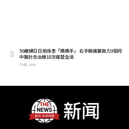
50歲婦日日抱孫患「媽媽手」 右手腕痛兼無力3個月
中醫針灸治療10次痛楚全消
7 8 月, 2026