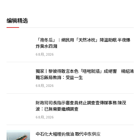
编辑精选
「抱冬瓜」︱網民用「天然冰枕」降溫助眠 半夜爆
炸臭水四濺
6 8 月, 2026
獨家丨黎彼得敢言本色「唔啱就插」成絕響 楊紹鴻
難忘飯局教誨：受益一生
6 8 月, 2026
財政司司長指示審查員終止調查壹傳媒事務 陳茂
波：已無需要繼續調查
6 8 月, 2026
中石化大幅增购俄油 取代中东供应