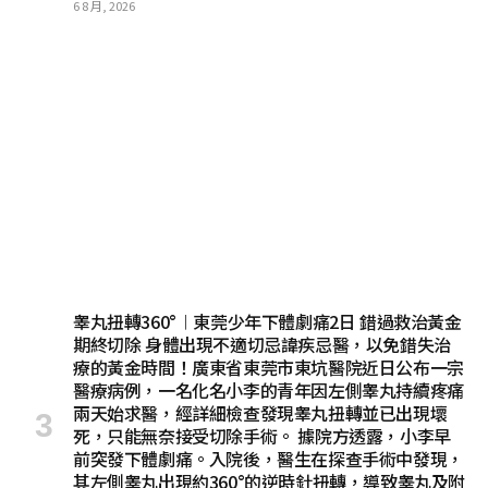
6 8 月, 2026
睾丸扭轉360°︱東莞少年下體劇痛2日 錯過救治黃金
期終切除 身體出現不適切忌諱疾忌醫，以免錯失治
療的黃金時間！廣東省東莞市東坑醫院近日公布一宗
醫療病例，一名化名小李的青年因左側睾丸持續疼痛
兩天始求醫，經詳細檢查發現睾丸扭轉並已出現壞
死，只能無奈接受切除手術。 據院方透露，小李早
前突發下體劇痛。入院後，醫生在探查手術中發現，
其左側睾丸出現約360°的逆時針扭轉，導致睾丸及附