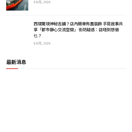
6 8 月, 2026
西環驚現神秘吉舖？店內簡單佈置裝飾 手寫故事共
享「都市靜心交流空間」 街坊疑惑：諗唔到想做
乜？
6 8 月, 2026
最新消息