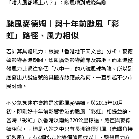
「咁大風都唔上八？」：啲風嘈到成晚無瞓
颱風麥德姆︱與十年前颱風「彩
虹」路徑、風力相似
若計算具體風力，根據「香港地下天文台」分析，麥德
姆影響香港期間，烈風廣泛影響離岸及高地，而本港整
體風力比過往多個「八中一」的八號風球為強。所以到
底發出八號信號的具體界線應該為何，一直引起不少市
民討論。
不少氣象迷亦會將是次颱風麥德姆，與2015年10月
初，即剛好十年前影響香港的颱風「彩虹」相提並論。
當時「彩虹」於香港以南約320公里掠過，路徑與麥德
姆相似，同樣是八站之中只有長洲錄得烈風（赤鱲角接
近烈風），有4個指定站錄得強風或以上，整體風力在