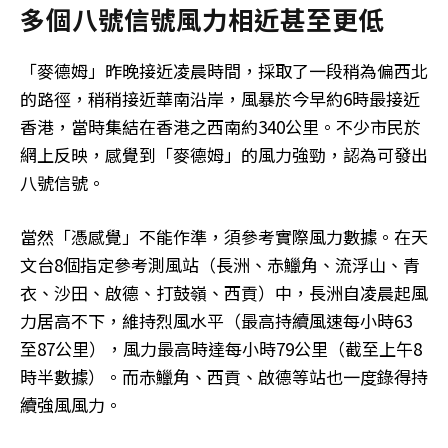
多個八號信號風力相近甚至更低
「麥德姆」昨晚接近凌晨時間，採取了一段稍為偏西北
的路徑，稍稍接近華南沿岸，風暴於今早約6時最接近
香港，當時集結在香港之西南約340公里。不少市民於
網上反映，感覺到「麥德姆」的風力強勁，認為可發出
八號信號。
當然「憑感覺」不能作準，須參考實際風力數據。在天
文台8個指定參考測風站（長洲、赤鱲角、流浮山、青
衣、沙田、啟德、打鼓嶺、西貢）中，長洲自凌晨起風
力居高不下，維持烈風水平（最高持續風速每小時63
至87公里），風力最高時達每小時79公里（截至上午8
時半數據）。而赤鱲角、西貢、啟德等站也一度錄得持
續強風風力。