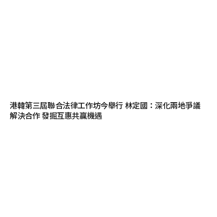
港韓第三屆聯合法律工作坊今舉行 林定國：深化兩地爭議
解決合作 發掘互惠共贏機遇