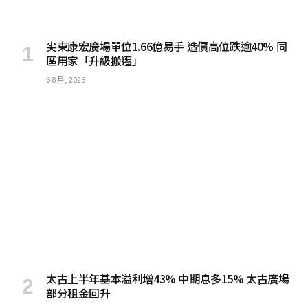
尖東康宏廣場單位1.66億易手 造價高位跌逾40% 同
區用家「升級搬遷」
6 8 月, 2026
太古上半年基本溢利增43% 中期息多15% 太古廣場
部分租金回升