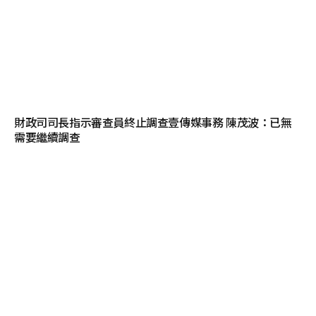
財政司司長指示審查員終止調查壹傳媒事務 陳茂波：已無
需要繼續調查