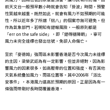
前天文台一般預早數小時就會告知「掛波」時間，預警
性質越來越重。既然如此，就會有風力不如預期的可能
性，所以近年多了所謂「弱八」的個案亦無可避免。但
作為氣象部門，若明知有錯報風險，一般原則都是
「err on the safe side」，即「錯得穩陣啲」，寧可
風力未完全達標也發出信號，免卻人命傷亡。
至於「麥德姆」強雨區未影響香港是否今次風力未達標
的主因，梁榮武認為有一定影響，但並非絕對，因為影
響風力的因素很多，如高壓脊的位置和強度、有否其他
天氣系統疊加風力、雨區位置等。其中2006年「派比
安事件」，本港風力遠高於預期的原因，正是因為有一
條強雨帶剛好長時間覆蓋香港。