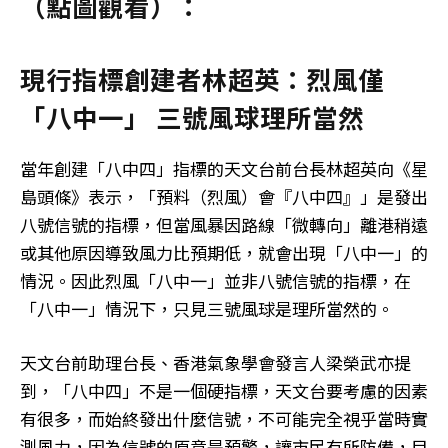
（點圖觀看）：
現行指標創建者林超英：烈風僅
「八中一」 三號風球理所當然
當年創建「八中四」指標的天文台前台長林超英向《星
島頭條》表示，「預料（烈風）會『八中四』」是發出
八號信號的指標，但當風暴因路線「微轉向」離港稍遠
或其他原因導致風力比預期低，就會出現「八中一」的
情況。因此烈風「八中一」並非八號信號的指標，在
「八中一」情況下，只見三號風球是理所當然的。
天文台前助理台長、香港氣象學會發言人梁榮武亦提
到，「八中四」不是一個硬指標，天文台要考慮的因素
有很多，而始終發出什麼信號，不可能完全視乎當時實
測風力，因為信號的原意是預警，讓市民有所防備，目