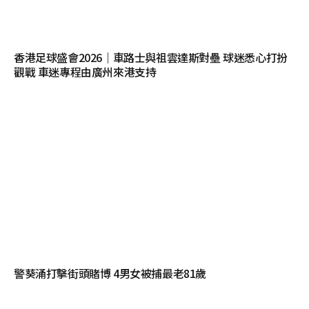
香港足球盛會2026｜車路士與祖雲達斯對壘 球迷悉心打扮
觀戰 車迷專程由廣州來港支持
警葵涌打擊街頭賭博 4男女被捕最老81歲