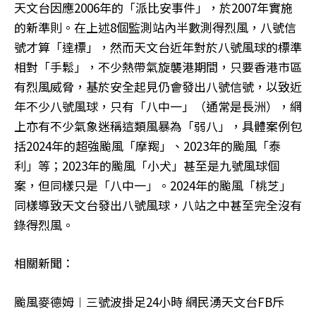
天文台因應2006年的「派比安事件」，於2007年實施
的新準則。在上述8個監測站內半數測得烈風，八號信
號才算「達標」，然而天文台近年對於八號風球的標準
相對「手鬆」，不少熱帶氣旋襲港期間，只要香港市區
有烈風威脅，基於安全起見仍會發出八號信號，以致近
年不少八號風球，只有「八中一」（通常是長洲），網
上亦有不少氣象迷稱這類風暴為「弱八」，具體案例包
括2024年的超強颱風「摩羯」、2023年的颱風「泰
利」等；2023年的颱風「小犬」甚至是九號風球個
案，但同樣只是「八中一」。2024年的颱風「桃芝」
同樣導致天文台發出八號風球，八站之中甚至完全沒有
錄得烈風。
相關新聞：
颱風麥德姆︱三號波掛足24小時 網民湧天文台FB斥