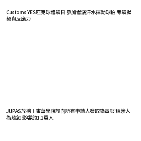
Customs YES匹克球體驗日 參加者灑汗水揮動球拍 考驗默
契與反應力
JUPAS放榜︱東華學院誤向所有申請人發取錄電郵 稱涉人
為疏忽 影響約1.1萬人