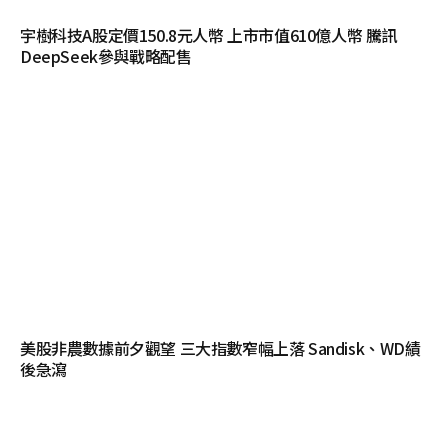
宇樹科技A股定價150.8元人幣 上市市值610億人幣 騰訊
DeepSeek參與戰略配售
美股非農數據前夕觀望 三大指數窄幅上落 Sandisk、WD績
後急瀉