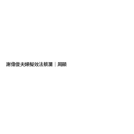
謝偉俊夫婦擬效法蔡瀾｜周顯