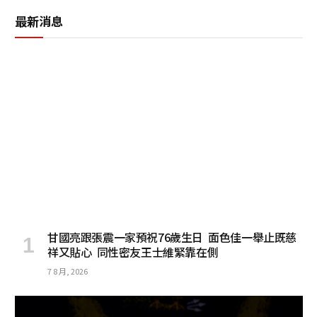
最新消息
甘國亮跟張震一家預祝76歲生日 面色佳一舉止既慈
祥又貼心 同性密友王士維緊靠在側
7 8 月, 2026