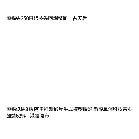
恒指失250日線或先回調整固｜古天后
恒指低開3點 阿里推新影片生成模型造好 新股拿深科技首掛
飆逾62% | 港股開市