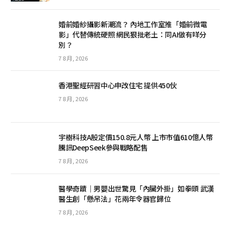
婚前婚紗攝影新潮流？ 內地工作室推「婚前微電
影」代替傳統硬照 網民狠批老土：同AI做有咩分
別？
7 8 月, 2026
香港聖經研習中心申改住宅 提供450伙
7 8 月, 2026
宇樹科技A股定價150.8元人幣 上市市值610億人幣
騰訊DeepSeek參與戰略配售
7 8 月, 2026
醫學奇蹟｜男嬰出世驚見「內臟外掛」如拳頭 武漢
醫生創「懸吊法」花兩年令器官歸位
7 8 月, 2026