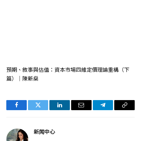
預期、敘事與估值：資本市場四維定價理論重構（下
篇）｜陳新燊
Facebook
Twitter
LinkedIn
电
Telegram
复
子
制
邮
链
新闻中心
件
接