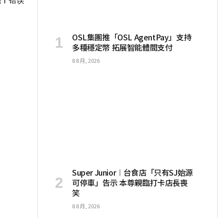
OSL集團推「OSL AgentPay」支持
多種穩定幣 拓展智能體間支付
8 8 月, 2026
Super Junior︱台食店「只有SJ始源
可停車」告示 本尊親臨打卡店長喪
笑
8 8 月, 2026