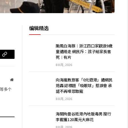
编辑精选
颱風白海豚︱浙江四口家觀浪9歲
童遭捲走 網民斥：孩子給家長害
死︱有片
m
复
8 8 月, 2026
制
链
向海嵐教旅客「0元遊港」遭網民
网
炮轟 認標題「吸眼球」惹誤會 承
站
接
等多个
諾不再嘩眾取寵
8 8 月, 2026
海關拘曼谷抵港內地販毒男 搜行
李截獲120萬元大麻花
8 8 月, 2026