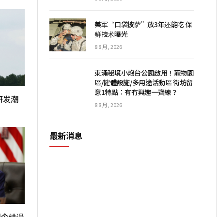
美军“口袋披萨”放3年还能吃 保
鲜技术曝光
8 8 月, 2026
東涌秘境小炮台公園啟用！寵物園
區/健體設施/多用途活動區 街坊留
意1特點：有冇興趣一齊練？
研发潮
8 8 月, 2026
最新消息
是个错误