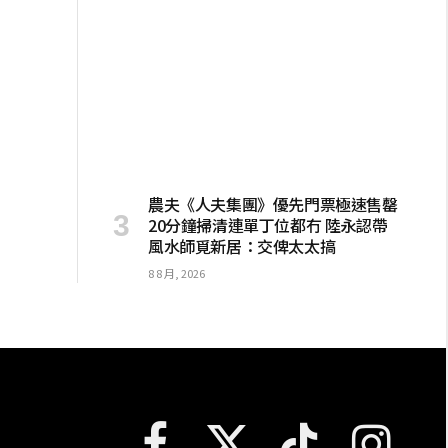
農夫《人夫集團》優先門票極速售罄
20分鐘掃清連單丁位都冇 陸永認帶
風水師覓新居：交俾太太搞
8 8 月, 2026