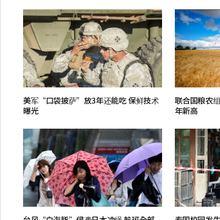
美军“口袋披萨”放3年还能吃 保鲜技术
联合国粮农组
曝光
年新高
台风“白海豚”侵袭日本冲绳 航班全部
泰国校园发生