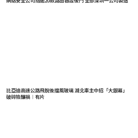
網絡安全公司指逾20款路由器設後門 全部深圳一公司製造
比亞迪高速公路飛脫後擋風玻璃 湖北車主中招「大銀幕」
破碎險釀禍︱有片