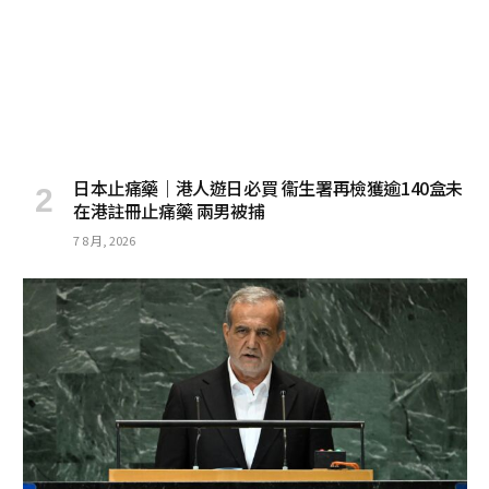
日本止痛藥｜港人遊日必買 衞生署再檢獲逾140盒未
在港註冊止痛藥 兩男被捕
7 8 月, 2026