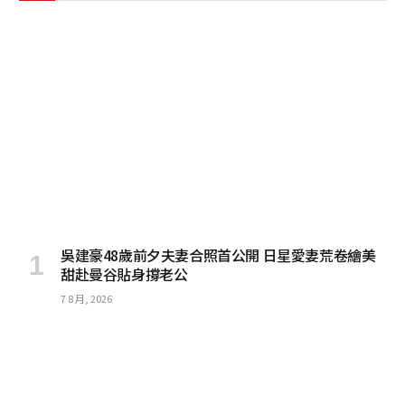
吳建豪48歲前夕夫妻合照首公開 日星愛妻荒卷繪美
甜赴曼谷貼身撐老公
7 8 月, 2026