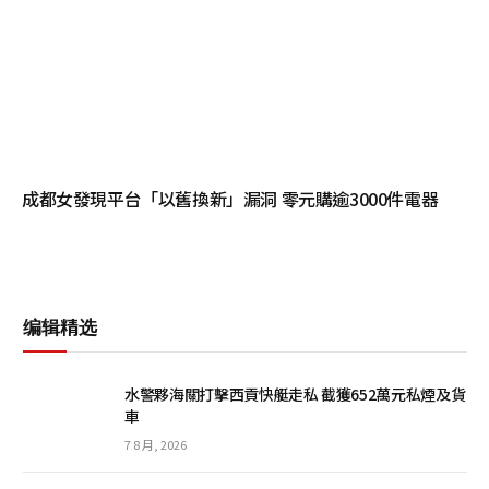
成都女發現平台「以舊換新」漏洞 零元購逾3000件電器
编辑精选
水警夥海關打擊西貢快艇走私 截獲652萬元私煙及貨
車
7 8 月, 2026