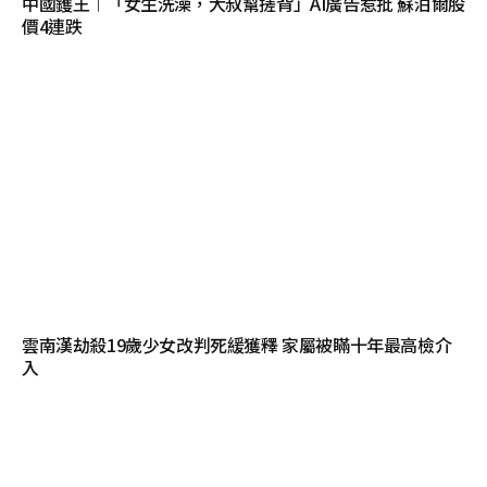
中國鑊王︱「女生洗澡，大叔幫搓背」AI廣告惹批 蘇泊爾股
價4連跌
雲南漢劫殺19歲少女改判死緩獲釋 家屬被瞞十年最高檢介
入