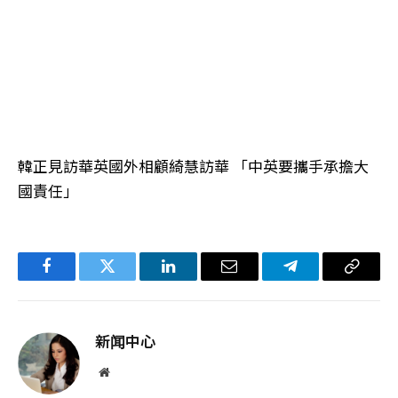
韓正見訪華英國外相顧綺慧訪華 「中英要攜手承擔大
國責任」
Facebook
Twitter
LinkedIn
电
Telegram
复
子
制
邮
链
新闻中心
件
接
网
站