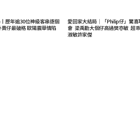
丨歷年逾30位神級客串逐個
愛回家大結局｜「Philip仔」驚
外賣仔最破格 歐陽震華情陷
會 梁禹勤大個仔高過樊亦敏 超
淑敏許家傑