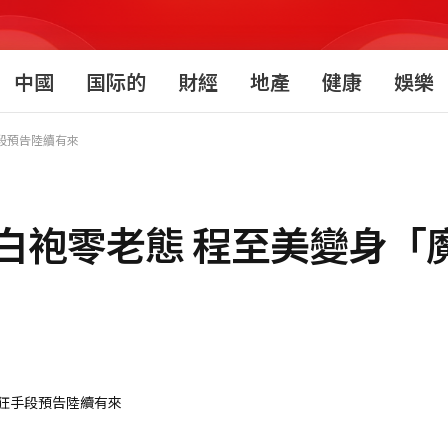
中國
国际的
財經
地產
健康
娛樂
段預告陸續有來
白袍零老態 程至美變身「