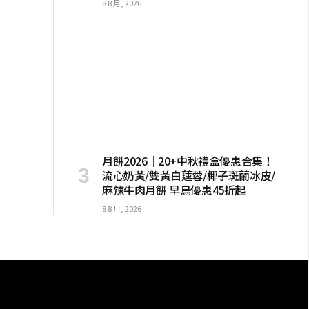
8 8 月, 2026
月餅2026｜20+中秋禮盒優惠合集！
流心奶黃/雙黃白蓮蓉/椰子斑蘭冰皮/
麻辣牛肉月餅 早鳥優惠45折起
8 8 月, 2026