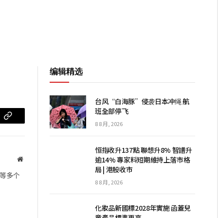
编辑精选
台风“白海豚”侵袭日本冲绳 航
班全部停飞
m
复
8 8 月, 2026
制
恒指收升137點 聯想升8% 智譜升
链
逾14% 專家料短期維持上落市格
网
局 | 港股收市
站
接
等多个
8 8 月, 2026
化妝品新國標2028年實施 函蓋兒
童產品標準更高