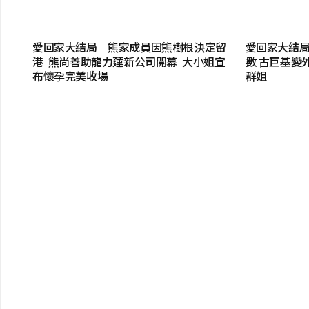
愛回家大結局｜熊家成員因熊樹根決定留
愛回家大結局
港 熊尚善助龍力蓮新公司開幕 大小姐宣
數 古巨基變
布懷孕完美收場
群姐