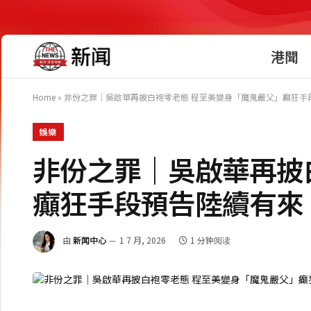
港聞
Home
»
非份之罪｜吳啟華再披白袍零老態 程至美變身「魔鬼嚴父」癲狂手
娛樂
非份之罪｜吳啟華再披
癲狂手段預告陸續有來
由
新闻中心
1 7 月, 2026
1 分钟阅读