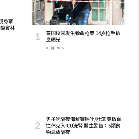
喜現身聚
乖黐實林
泰国校园发生致命枪案 14岁枪手信
息曝光
8 8 月, 2026
男子吃隔夜海鮮麵嘔吐/肚瀉 竟敗血
性休克入ICU洗腎 醫生警告：5類食
物忌放隔夜