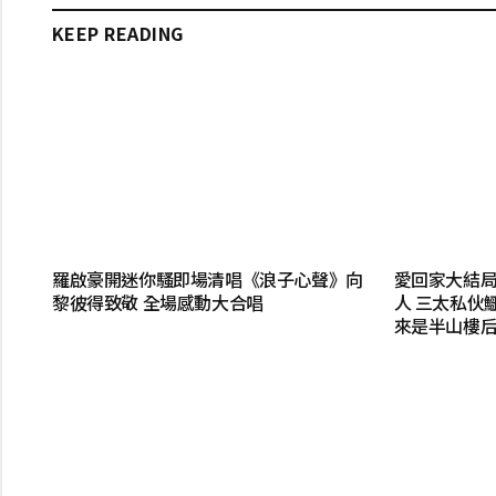
KEEP READING
羅啟豪開迷你騷即場清唱《浪子心聲》向
愛回家大結局
黎彼得致敬 全場感動大合唱
人 三太私伙鱷
來是半山樓