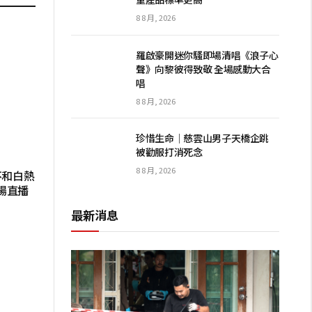
8 8 月, 2026
羅啟豪開迷你騷即場清唱《浪子心
聲》向黎彼得致敬 全場感動大合
唱
8 8 月, 2026
珍惜生命│慈雲山男子天橋企跳
被勸服打消死念
8 8 月, 2026
不和白熱
場直播
最新消息