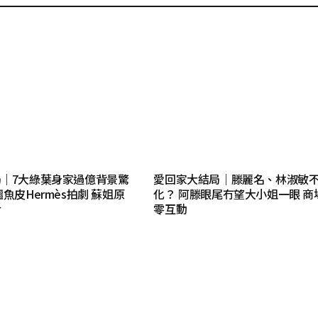
｜7大綠葉身家過億背景驚
愛回家大結局｜滕麗名、林淑敏
魚皮Hermès拍劇 蘇姐原
化？ 阿滕眼尾冇望大小姐一眼 商
后
零互動