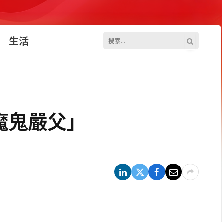
生活
魔鬼嚴父」