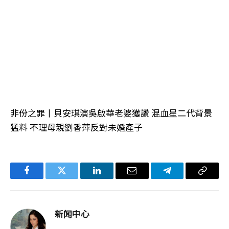
非份之罪丨貝安琪演吳啟華老婆獲讚 混血星二代背景
猛料 不理母親劉香萍反對未婚產子
Facebook
Twitter
LinkedIn
电
Telegram
复
子
制
邮
链
新闻中心
件
接