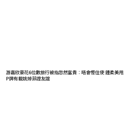
游嘉欣豪花6位數旅行被指忽然富貴︰唔會慳住使 鍾柔美甩
P牌有載姚焯菲證友誼