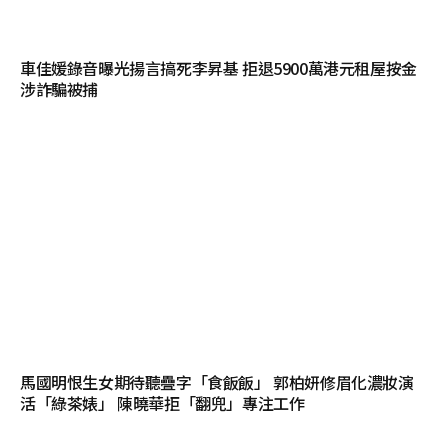
車佳媛錄音曝光揚言搞死李昇基 拒退5900萬港元租屋按金
涉詐騙被捕
馬國明恨生女期待聽疊字「食飯飯」 郭柏妍修眉化濃妝演
活「綠茶婊」 陳曉華拒「翻兜」專注工作