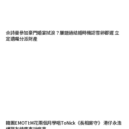
佘詩曼參加豪門婚宴拭淚？屢錯過結婚時機認雪卵都遲 立
定遺囑分派財產
韓團EMOTI:M花兩個月學唱ToNick《長相廝守》 港仔永浩
爆隊友練廣東話瘀事