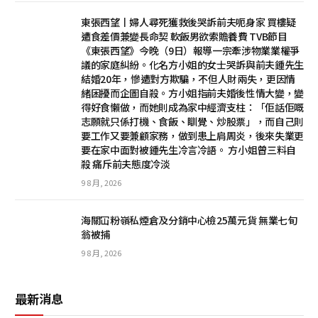
東張西望丨婦人尋死獲救後哭訴前夫呃身家 買樓疑
遭食差價兼變長命契 軟飯男欲索贍養費 TVB節目
《東張西望》今晚（9日）報導一宗牽涉物業業權爭
議的家庭糾紛。化名方小姐的女士哭訴與前夫鍾先生
結婚20年，慘遭對方欺騙，不但人財兩失，更因情
緒困擾而企圖自殺。方小姐指前夫婚後性情大變，變
得好食懶做，而她則成為家中經濟支柱：「佢話佢嘅
志願就只係打機、食飯、瞓覺、炒股票」，而自己則
要工作又要兼顧家務，做到患上肩周炎，後來失業更
要在家中面對被鍾先生冷言冷語。 方小姐曾三料自
殺 痛斥前夫態度冷淡
9 8 月, 2026
海關冚粉嶺私煙倉及分銷中心檢25萬元貨 無業七旬
翁被捕
9 8 月, 2026
最新消息