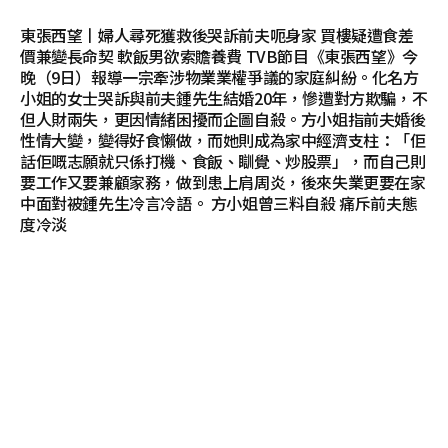
東張西望丨婦人尋死獲救後哭訴前夫呃身家 買樓疑遭食差
價兼變長命契 軟飯男欲索贍養費 TVB節目《東張西望》今
晚（9日）報導一宗牽涉物業業權爭議的家庭糾紛。化名方
小姐的女士哭訴與前夫鍾先生結婚20年，慘遭對方欺騙，不
但人財兩失，更因情緒困擾而企圖自殺。方小姐指前夫婚後
性情大變，變得好食懶做，而她則成為家中經濟支柱：「佢
話佢嘅志願就只係打機、食飯、瞓覺、炒股票」，而自己則
要工作又要兼顧家務，做到患上肩周炎，後來失業更要在家
中面對被鍾先生冷言冷語。 方小姐曾三料自殺 痛斥前夫態
度冷淡