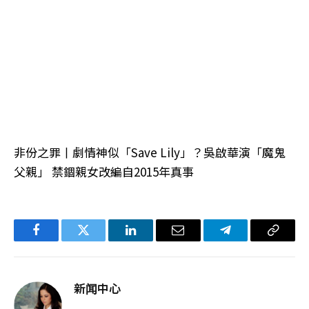
非份之罪丨劇情神似「Save Lily」？吳啟華演「魔鬼
父親」 禁錮親女改編自2015年真事
Facebook
Twitter
LinkedIn
电
Telegram
复
子
制
邮
链
新闻中心
件
接