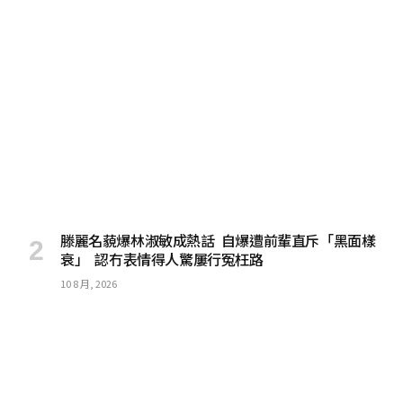
滕麗名藐爆林淑敏成熱話 自爆遭前輩直斥「黑面樣
衰」 認冇表情得人驚屢行冤枉路
10 8 月, 2026