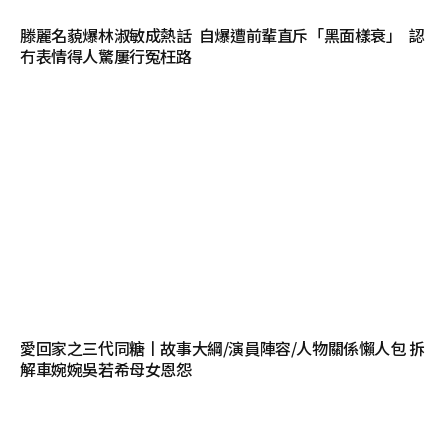
滕麗名藐爆林淑敏成熱話 自爆遭前輩直斥「黑面樣衰」 認
冇表情得人驚屢行冤枉路
愛回家之三代同糖丨故事大綱/演員陣容/人物關係懶人包 拆
解車婉婉吳若希母女恩怨