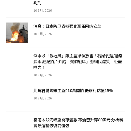
判刑
10 8 月, 2026
消息：日本防卫省拟强化军备网络安全
10 8 月, 2026
深水埗「戰地風」銀主盤單位放售！石屎剝落/牆身
漏水 經紀拍片介紹「幾似戰區」惹網民爆笑：佢盡
哂力！
10 8 月, 2026
北角君譽峰銀主盤410萬開拍 低銀行估值15%
10 8 月, 2026
霍爾木茲海峽重開存變數 布油曾升穿80美元 分析料
實際運輸恢復前偏強