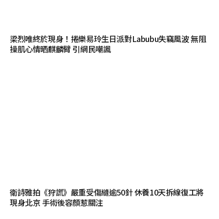
梁烈唯終於現身！捲樂易玲生日派對Labubu失竊風波 無阻
操肌心情晒麒麟臂 引網民嘲諷
衛詩雅拍《狩謊》嚴重受傷縫逾50針 休養10天拆線復工將
現身北京 手術後容顏惹關注