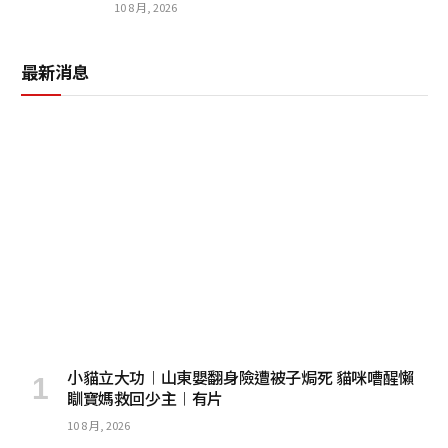
10 8 月, 2026
最新消息
小貓立大功︱山東嬰翻身險遭被子焗死 貓咪嘈醒懶
瞓寶媽救回少主︱有片
10 8 月, 2026