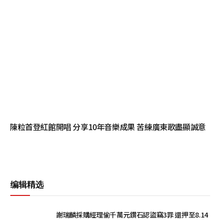
陳粒首登紅館開唱 分享10年音樂成果 苦練廣東歌盡顯誠意
编辑精选
謝瑞麟採購經理偷千萬元鑽石認盜竊3罪 還押至8.14