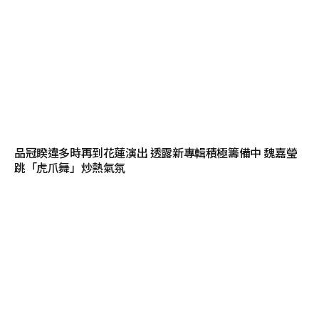
品冠睽違多時再到花蓮演出 透露新專輯積極籌備中 魏嘉瑩
跳「虎爪舞」炒熱氣氛